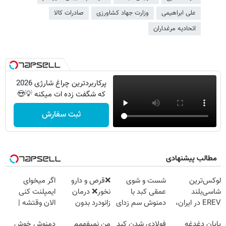
علی ابراهیمی
وزارت جهاد کشاورزی
صادرات کالا
اتحادیه مرغداران
پرکاربردترین چراغ شارژی 2026
که شگفت زده ات میکنه 💡😍
ثبت سفارش
مطالب پیشنهادی
لوکس‌ترین
شست و شوی
❌قرص‌ و دارو
اگر میخوای
شاسی‌بلند
عمقی کبد با
نخور❌ درمان
ایمپلنت کنی
EREV در ایران،
دمنوش سم زدای
زانودرد بدون
الان وقتشه |
توسط نیکا موتور
گیاهی
قرص
فقط با ۲۵
پایان دغدغه
فولادی شدن کبد
من نمیفهمم
دمنوش خوش
رونمایی شد!
میلیون تومان!!!