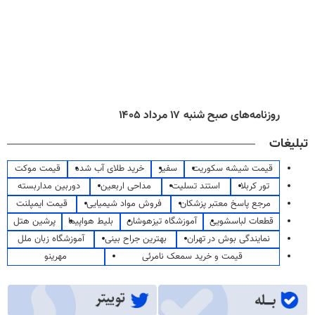
روزنامه‌های صبح شنبه ۱۷ مرداد ۱۴۰۵
تبلیغات
قیمت شیشه سکوریت
سفیر
خرید طلای آب شده
قیمت موکت
تور کربلا
استند تسلیت
مداحی اربعین
دوربین مداربسته
مرجع پاسخ معتبر پزشکان
فروش مواد شیمیایی
قیمت ایمپلنت
قطعات لباسشویی
آموزشگاه تیزهوشان
بلیط هواپیما
پرشین هتل
نمایندگی بوش در تهران
بهترین جراح بینی
آموزشگاه زبان ملل
قیمت و خرید سمعک نامرئی
مهرینو