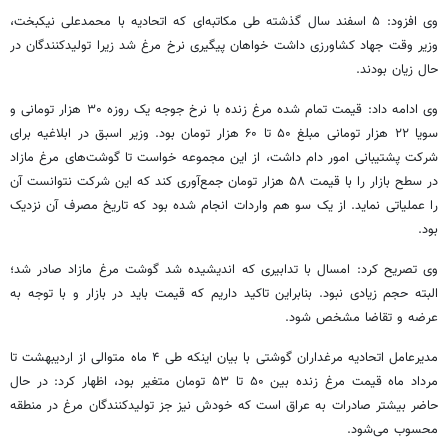
وی افزود: ۵ اسفند سال گذشته طی مکاتبه‌ای که اتحادیه با محمدعلی نیکبخت،
وزیر وقت جهاد کشاورزی داشت خواهان پیگیری نرخ مرغ شد زیرا تولیدکنندگان در
حال زیان بودند.
وی ادامه داد: قیمت تمام شده مرغ زنده با نرخ جوجه یک روزه ۳۰ هزار تومانی و
سویا ۲۲ هزار تومانی مبلغ ۵۰ تا ۶۰ هزار تومان بود. وزیر اسبق در ابلاغیه برای
شرکت پشتیبانی امور دام داشت، از این مجموعه خواست تا گوشت‌های مرغ مازاد
در سطح بازار را با قیمت ۵۸ هزار تومان جمع‌آوری کند که این شرکت نتوانست آن
را عملیاتی نماید. از یک سو هم واردات انجام شده بود که تاریخ مصرف آن نزدیک
بود.
وی تصریح کرد: امسال با تدابیری که اندیشیده شد گوشت مرغ مازاد صادر شد؛
البته حجم زیادی نبود. بنابراین تاکید داریم که قیمت باید در بازار و با توجه به
عرضه و تقاضا مشخص شود.
مدیرعامل اتحادیه مرغداران گوشتی با بیان اینکه طی ۴ ماه متوالی از اردیبهشت تا
مرداد ماه قیمت مرغ زنده بین ۵۰ تا ۵۳ تومان متغیر بود، اظهار کرد: در حال
حاضر بیشتر صادرات به عراق است که خودش نیز جز تولیدکنندگان مرغ در منطقه
محسوب می‌شود.