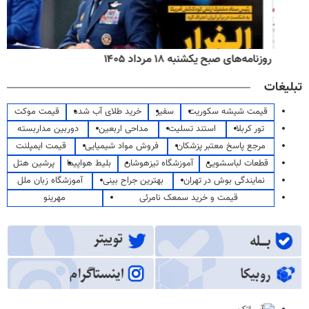
روزنامه‌های صبح یکشنبه ۱۸ مرداد ۱۴۰۵
تبلیغات
قیمت شیشه سکوریت
سفیر
خرید طلای آب شده
قیمت موکت
تور کربلا
استند تسلیت
مداحی اربعین
دوربین مداربسته
مرجع پاسخ معتبر پزشکان
فروش مواد شیمیایی
قیمت ایمپلنت
قطعات لباسشویی
آموزشگاه تیزهوشان
بلیط هواپیما
پرشین هتل
نمایندگی بوش در تهران
بهترین جراح بینی
آموزشگاه زبان ملل
قیمت و خرید سمعک نامرئی
مهرینو