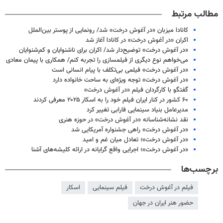
مطالب مرتبط
کانادا میزبان «در آغوش درخت» شد/ رونمایی از پوستر بین‌الملل
اکران «در آغوش درخت» در کانادا آغاز شد
«در آغوش درخت» توضیح‌دار شد/ اکران برای ناشنوایان و کم‌شنوایان
می‌خواهم نوع دیگری از فیلمسازی را تجربه کنم/ همکاری با پیمان معادی
«در آغوش درخت» فیلمی بی‌تکلف با پیام انسانی است
«در آغوش درخت» توجه ویژه‌ای به ساحت خانواده دارد
گفتگو با کارگردان فیلم «در آغوش درخت»
۶۰ کشور در کنار ایران فیلم خود را به اسکار ۲۰۲۵ معرفی کردند
مدیرعامل بنیاد سینمایی فارابی تغییر کرد
نقد نشانه‌شناسانه «در آغوش درخت» در حوزه هنری
«در آغوش درخت» راهی جشنواره آمریکایی شد
«در آغوش درخت»؛ تعادل میان غم و امید
«در آغوش درخت»؛ اجرایی واقع گرایانه در ارائه کلیشه‌های آشنا
برچسب‌ها
فیلم در آغوش درخت
فیلم سینمایی
اسکار
حضور هنر ایران در جهان