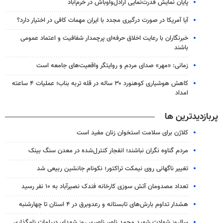
پایان نمایش قدرت‌نمایی اراذل‌واوباش در خرم‌آباد
آیا آمریکا در صورت درگیری مجدد با ایران مهمات کافی در اختیار دارد؟
خبرنگاران با رعایت اخلاق حرفه‌ای پرچمدار شفافیت و اعتماد عمومی
باشند
زمانی: «مهر» صدای مردم و روایتگر واقعیت‌های جامعه است
کاهش هوشیاری کوهنورد ۳۰ ساله در قله تربه بناب؛ عملیات ۴ ساعته
امداد
پربازدیدترین ها
کلاژن برای سلامت استخوان زنان مفید است
مردم گناوه نگران نباشند؛ انفجار کنترل‌شده در معدن سنگ بینک
تغییر ناگهانی روی نیمکت تراکتور؛ نکونام جانشین ربیعی شد
تعداد مصدومان آتش سوزی کارخانه فندک نصیرآباد به ۱۰ نفر رسید
هشدار تداوم بارش‌های تابستانه و رعدوبرق در ۴ استان تا چهارشنبه
سالروز شهادت شهید محمد ناصر ناصری روز شهدای دیپلمات نامگذاری