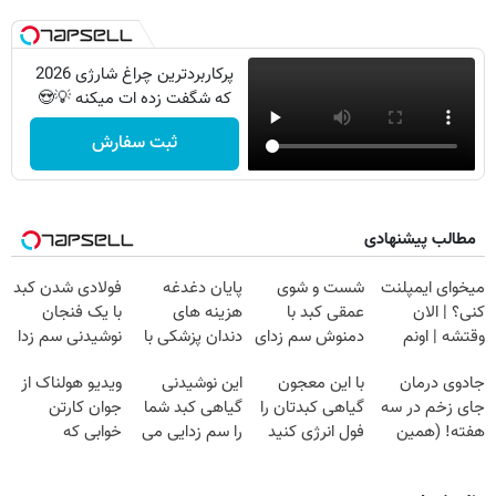
پرکاربردترین چراغ شارژی 2026
که شگفت زده ات میکنه 💡😍
ثبت سفارش
مطالب پیشنهادی
میخوای ایمپلنت
شست و شوی
پایان دغدغه
فولادی شدن کبد
کنی؟ | الان
عمقی کبد با
هزینه های
با یک فنجان
وقتشه | اونم
دمنوش سم زدای
دندان پزشکی با
نوشیدنی سم زدا
فقط با ۲۵
گیاهی
پک سفید کننده
جادوی درمان
با این معجون
این نوشیدنی
ویدیو هولناک از
میلیون تومان!!!
خانگی
جای زخم در سه
گیاهی کبدتان را
گیاهی کبد شما
جوان کارتن
هفته! (همین
فول انرژی کنید
را سم زدایی می
خوابی که
حالا رایگان
کند (با ضمانت
میلیاردر شد.
صحبت کنید)
مرجوعی)
آموزش رایگان