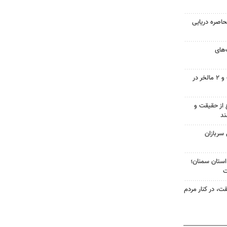
حاصره دریایی
ت‌های
دستگیری سارقان موتورسیکلت و ۲ مالخر در
 از حقیقت و
ند
 سربازان
‌های استان سمنان؛
ت، در کنار مردم