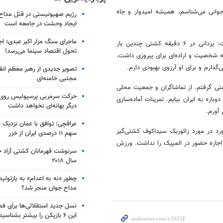
جوانی می‌شناسم، همیشه امیدوار و جاه
رژیم صهیونیستی در قتل مداح 
ایجاد وحشت در جامعه است
ماجرای سنگ مزار اکبر عبدی؛ ا
دارنده نشان طلای المپیک ۲۰۲۴ پاریس در مورد مبارزات حسن یزدانی گفت: یزدانی در ۶ دقیقه کشتی چندین بار
تحول اقتصاد سینما می‌رسد!
 شخصیت و اراده‌ای برای پیروزی داشت.
گذارم و برای او آرزوی بهبودی دارم.
تصویر جدیدی از رهبر معظم انق
مجتبی خامنه‌ای
 ۲ سال پیش در لیگ ایران کشتی گرفتم. از تماشاگران و جمعیت محلی
حرکت سرمربی پرسپولیس روی لبه
ره به ایران بیایم. تمرینات آماده‌سازی
دیگر بهانه‌ای نخواهد داشت
 آورم.
عراقچی: توافق با عمان نزدیک
نی روسیه را بدست آورد در مورد زائوربک سیداکوف کشتی‌گیر
سهم ۱۱ درصدی ایران از خزر
که سیداکوف اجازه حضور در المپیک را نداشت. ورزش
سرنوشت قهرمانان کشتی آزاد ج
سال ۲۰۱۸
چطور «نه به اعدام» به بازتول
مداح جوان منجر شد؟
نسل جدید استقلالی‌ها برای ف
این ۶ بازیکن را بیشتر بشناسید