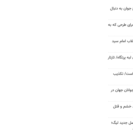
جوان به دنبال
جرای طرحی که به
لاب امام سید
 پرتگاه/ تارتار
 است/ تکذیب
وانان جهان در
ید خشم و قتل
صل جدید لیگ؛