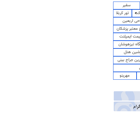
سفیر
کت
تور کربلا
حی اربعین
معتبر پزشکان
مت ایمپلنت
اه تیزهوشان
شین هتل
رین جراح بینی
مهرینو