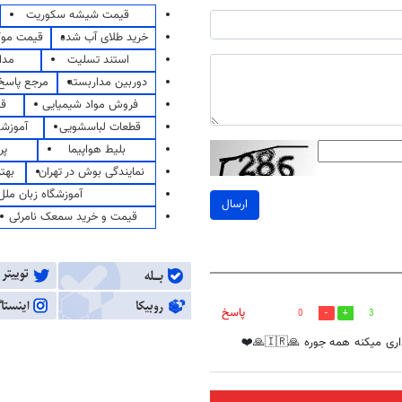
قیمت شیشه سکوریت
خرید طلای آب شده
قیمت مو
استند تسلیت
مدا
دوربین مداربسته
مرجع پاسخ 
فروش مواد شیمیایی
قی
قطعات لباسشویی
آموزشگ
بلیط هواپیما
پر
نمایندگی بوش در تهران
بهت
آموزشگاه زبان ملل
ارسال
قیمت و خرید سمعک نامرئی
پاسخ
0
3
کنه همه جوره 🙏🇮🇷🙏❤️