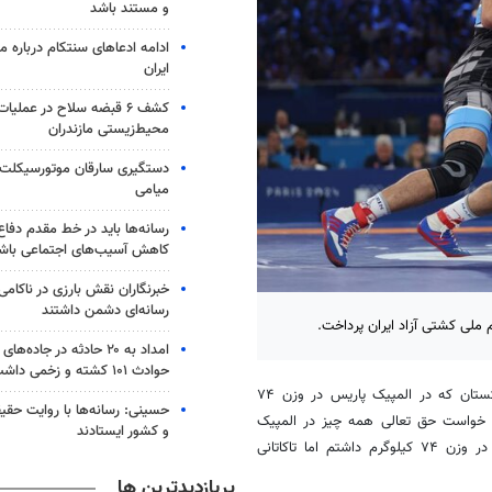
و مستند باشد
ادامه ادعاهای سنتکام درباره م
ایران
کشف ۶ قبضه سلاح در عملیا
محیط‌زیستی مازندران
میامی
رسانه‌ها باید در خط مقدم دفاع
کاهش آسیب‌های اجتماعی باش
خبرنگاران نقش بارزی در ناکامی
رسانه‌ای دشمن داشتند
امداد به ۲۰ حادثه در جاده
حوادث ۱۰۱ کشته و زخمی داشت
، رازامبک جمال‌اُف کشتی‌گیر روسی‌الاصل کشور ازبکستان که در المپیک پاریس در وزن ۷۴
حسینی: رسانه‌ها با روایت حقیق
ه خواست حق تعالی همه چیز در المپیک
و کشور ایستادند
برایم خوب پیشرفت تا بتوانم به مدال طلا دست پیدا کنم. حریفان سختی در وزن ۷۴ کیلوگرم داشتم اما تاکاتانی
پربازدیدترین ها