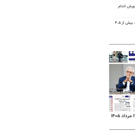
ورش اندام
دریاچه ارومیه جان گرفت؛ ورود بیش از ۴.۵
روزنامه‌های ورزشی شنبه ۱۷ مرداد ۱۴۰۵
روزنام