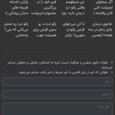
اگر میخوای
من نمیفهمم
فرم خود را در
پایان دغدغه
ایمپلنت کنی
وقتی زانو درد
بزرگترین
هزینه های
الان وقتشه |
درمان داره، چرا
جشنواره ایمپلنت
دندان پزشکی با
فقط با ۲۵
دردش رو داری
تهران پر کنید ! |
پک سفید کننده
جادوی درمان
تا کی می‌خوای
زانو دردت رو
زانو درد رو تحمل
میلیون تومان!!!
تحمل میکنی؟❗
فقط ۲۵ میلیون
خانگی
جای زخم در سه
قرص زانودرد
بدون قرص برای
می‌کنی که چی؟
هفته! (همین
بخوری؟ یکبار
همیشه خوب
راه‌حلش
حالا رایگان
اصولی درمانش
کن! (قدم اول،
همین‌جاست!
صحبت کنید)
کن
پرسش‌نامه)
نظر شما
نظرات حاوی توهین و هرگونه نسبت ناروا به اشخاص حقیقی و حقوقی منتشر
نمی‌شود.
نظراتی که غیر از زبان فارسی یا غیر مرتبط با خبر باشد منتشر نمی‌شود.