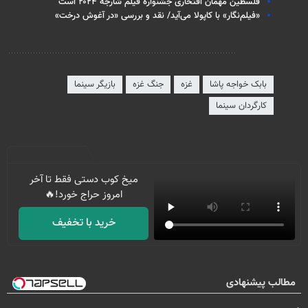
فلسطین مهمان افتخاری جشنواره فیلم شارجه ۲۰۲۴ است
«فیلم‌نگار» با کاپولا می‌آید/ نقد و بررسی «در آغوش درخت»
برچسب‌ها
بابک خواجه پاشا
غزه
جنگ غزه
بازیگر سینما
کارگردان سینما
میخ کوب دستی فقط تا آخر
امروز حراج خورد!🔥
خرید با تخفیف
مطالب پیشنهادی