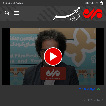
پنجشنبه ۱۵ مرداد ۱۴۰۵
0
دریافت
6 MB
seconds
of
1
کد مطلب
6243123
minute,
17