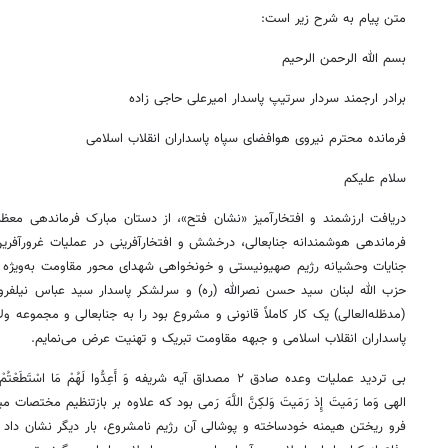
متن پیام به شرح زیر است:
بسم
الله الرحمن الرحیم
برادر ارجمند سردار سرتیپ پاسدار امیرعلی حاجی زاده
فرمانده محترم نیروی هوافضای سپاه پاسداران انقلاب اسلامی
سلام علیکم
دریافت ارزشمند و افتخارآمیز «نشان فتح»، از دستان مبارک فرماندهی معظم 
جنایات وحشیانه رژیم صهیونیستی و خونخواهی شهدای محور مقاومت به‌ویژه 
حزب الله لبنان سید حسن نصرالله (ره) و سرلشکر پاسدار سید عباس
نیلفر
(مدظله‌العالی) یک کار کاملاً قانونی و مشروع بود را به جنابعالی و مجموعه و
پاسداران انقلاب اسلامی و جبهه مقاومت تبریک و تهنیت عرض می‌نمایم.
بی تردید عملیات وعده صادق ۲ مصداق آیه شریفه وَ
أَعِدُّوا
لَهُمْ
مَا
اسْتَطَعْتُمْ
الهی
وَما
رَمَیتَ
إِذ
رَمَیتَ
وَلکِنَّ
اللَّهَ
رَمی
بود که علاوه بر
بازتنظیم
مختصات مید
فرو ریختن
هیمنه
خودساخته و پوشالی آن رژیم نامشروع، بار دیگر نشان داد 