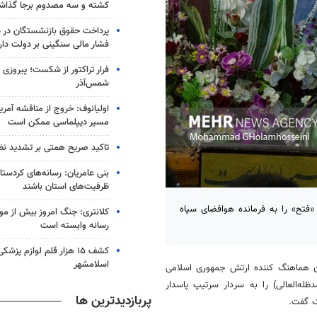
کشته و سه مصدوم برجا گذا
پرداخت حقوق بازنشستگان در 
فشار مالی سنگینی بر دولت دار
شمس‌آذر
اولیانوف: خروج از مناقشه آمریکا-
مسیر دیپلماسی ممکن است
تاکید صریح همتی بر تشدید نظا
بنی عامریان: رسانه‌های کردستان
ظرفیت‌های استان باشند
فتح» را به فرمانده هوافضای سپاه
کلانتری: جنگ امروز بیش از م
رسانه وابسته است
کشف ۱۵ هزار قلم لوازم پزش
اسلامشهر
ون هماهنگ کننده ارتش جمهوری اسلامی
له‌العالی) را به سردار سرتیپ پاسدار
پربازدیدترین ها
ک گفت.