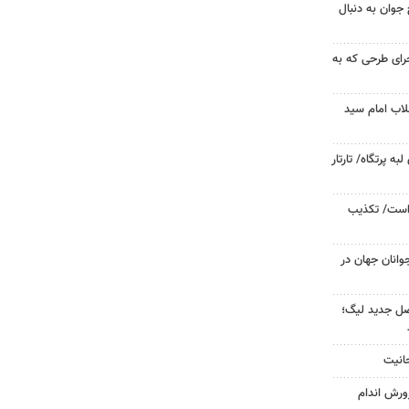
جوان به دنبال
جرای طرحی که به
لاب امام سید
 پرتگاه/ تارتار
 است/ تکذیب
وانان جهان در
صل جدید لیگ؛
حانیت
ورش اندام