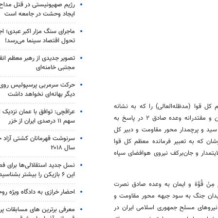
رژیم صهیونیستی در قتل مداح 
ایجاد وحشت در جامعه است
ماجرای سنگ مزار اکبر عبدی؛ ا
تحول اقتصاد سینما می‌رسد!
تصویر جدیدی از رهبر معظم انق
مجتبی خامنه‌ای
حرکت سرمربی پرسپولیس روی لبه
دیگر بهانه‌ای نخواهد داشت
کل قوا (مدظله‌العالی) را که به نشانه
عراقچی: توافق با عمان نزدیک
فرماندهی هوشمندانه جنابعالی، درخشش و افتخارآفرینی در عملیات غرورآفرین و مقتدرانه وعده صادق ۲ در پاسخ به
سهم ۱۱ درصدی ایران از خزر
سید و پرچمدار محور مقاومت و دبیر کل
سرنوشت قهرمانان کشتی آزاد ج
وشان
که به تعبیر فرمانده معظم کل قوا
سال ۲۰۱۸
لایتمدار و جان‌برکف نیروی هوافضای سپاه
نسل جدید استقلالی‌ها برای ف
این ۶ بازیکن را بیشتر بشناسید
مِنْ
قُوَّة
و ایمان به وعده صادق نصرت
احضار خرازی به دادگاه ویژه رو
ان جنگ به سود جبهه محور مقاومت و
نیروهای مسلح جمهوری اسلامی ایران در
معرفی برترین های مسابقات پر