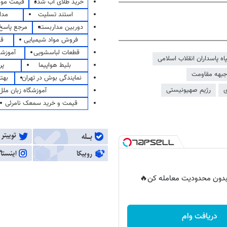
خرید طلای آب شده
قیمت مو
استند تسلیت
مدا
دوربین مداربسته
مرجع پاسخ 
فروش مواد شیمیایی
قی
قطعات لباسشویی
آموزشگ
ه پاسداران انقلاب اسلامی
بلیط هواپیما
پر
جبهه مقاومت
نمایندگی بوش در تهران
بهت
ی
رژیم صهیونیستی
آموزشگاه زبان ملل
قیمت و خرید سمعک نامرئی
ر بدون محدودیت معامله کن🔥
دریافت وام