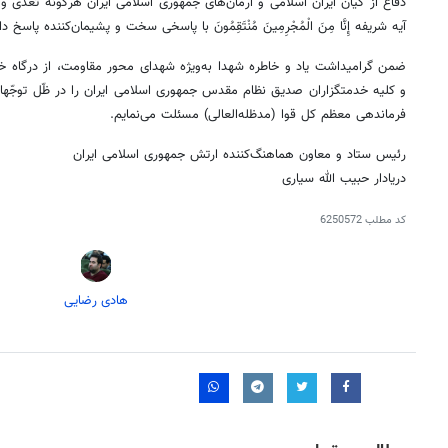
دفاع از کیان ایران اسلامی و آرمان‌های جمهوری اسلامی ایران هرگونه تعدی 
آیه شریفه
إِنَّا
مِنَ
الْمُجْرِمِینَ
مُنْتَقِمُونَ
با پاسخی سخت و پشیمان‌کننده پاسخ داد
ضمن گرامیداشت یاد و خاطره شهدا به‌ویژه شهدای محور مقاومت، از درگاه خدا
و کلیه خدمتگزاران صدیق نظام مقدس جمهوری اسلامی ایران را در
ظّل
توجّه
فرماندهی معظم کل قوا (مدظله‌العالی) مسئلت می‌نمایم.
رئیس ستاد و معاون هماهنگ‌کننده ارتش جمهوری اسلامی ایران
دریادار حبیب الله سیاری
کد مطلب
6250572
هادی رضایی
روزنامه‌های اقتصادی شنبه ۱۷ مرداد ۱۴۰۵
روزنامه