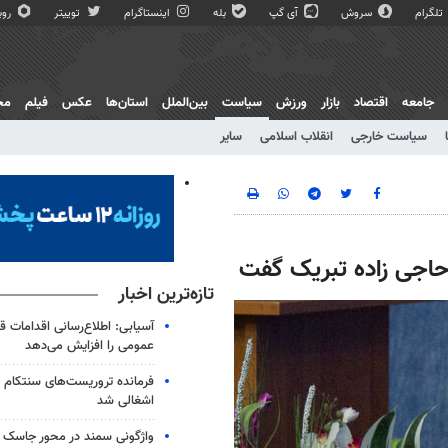
تلگرام
سروش
آی گپ
بله
اینستاگرام
توییتر
روبی
جامعه
اقتصاد
بازار
ورزش
سیاست
بین‌الملل
استان‌ها
عکس
فیلم
مج
سیاست خارجی
انقلاب اسلامی
سایر
 حاجی زاده تبریک گفت
تازه‌ترین اخبار
آسیابی: اطلاع‌رسانی اقدامات ق
عمومی را افزایش می‌دهد
فرمانده تروریست‌های سنتکام و
اشغالی شد
واژگونی سمند در محور جاسک - 