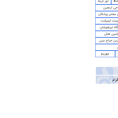
کت
تور کربلا
حی اربعین
معتبر پزشکان
مت ایمپلنت
اه تیزهوشان
شین هتل
رین جراح بینی
مهرینو