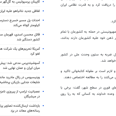
کاپیتان پرسپولیس به گل‌گهر 
 پیام انقلاب اسلامی را دریافت کرد و به قدرت نظامی ایران
لفاظی جدید نتانیاهو علیه ایران
رد.
کیلومتر کوتاه می‌کند
هیونیستی در حمله به کشورمان با تمام
قاتل محسن اسدی، قهرمان م
 ذهن خود علیه کشورمان دارند بدانند،
کشور دستگیر شد
آمریکا تحریم‌های یک شرکت هوا
لغو کرد
نبال ضربه به ستون وحدت ملی در کشور
خواهد شد.
آسوشیتدپرس مدعی شد: پیش‌
میان ایران و عمان نهایی شد
لازم است بر مقوله کتابخوانی تاکید و
وینیسیوس در رئال مادرید ماند
 می‌کنند را به مطالعه اختصاص دهند.
شایعات جدایی بازیکن پرحاشیه
م‌های فوری در سطح شهر، گفت: برخی با
عصبانیت ترامپ از پیروزی نام
 وعده خداوند به کسانی که به ربا روی
در میشیگان
بازداشت ارسال‌کننده تصاویر پ
رسانه‌های معاند در یزد