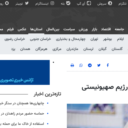
تلگرام
سروش
آی گپ
بله
اینستاگرام
توییتر
روبی
جامعه
اقتصاد
بازار
ورزش
سیاست
بین‌الملل
استان‌ها
عکس
فیلم
مج
ایلام
بوشهر
تهران
چهارمحال و بختیاری
خراسان جنوبی
خراسان رضوی
گلستان
گیلان
لرستان
مازندران
مرکزی
هرمزگان
همدان
یزد
اسباتی رژیم صهیونیستی
تازه‌ترین اخبار
چابهاری‌ها همچنان در سنگر خیا
حماسه حضور مردم زاهدان در شب
استفاده از خاک ما برای حمله 