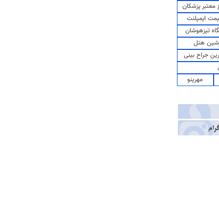
معتبر پزشکان
مت ایمپلنت
اه تیزهوشان
شین هتل
رین جراح بینی
مهرینو