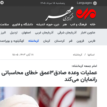
پنجشنبه ۱۵ مرداد ۱۴۰۵
خانه
فرهنگ و ادب
هنر
دين، حوزه، انديشه
دانشگاه و فناوری
سلامت
عناوین اخبار
آذربایجان شرقی
آذربایجان غربی
اصفهان
اردبیل
البرز
فارس
قزوین
قم
کردستان
کرمان
کرمانشاه
کهگیلویه و بویراحمد
استانها
کرمانشاه
۱۸ آبان ۱۴۰۳، ۱۵:۰۵
امام جمعه کرمانشاه:
عملیات وعده صادق۳عمق خطای مح
رانمایان می‌کند