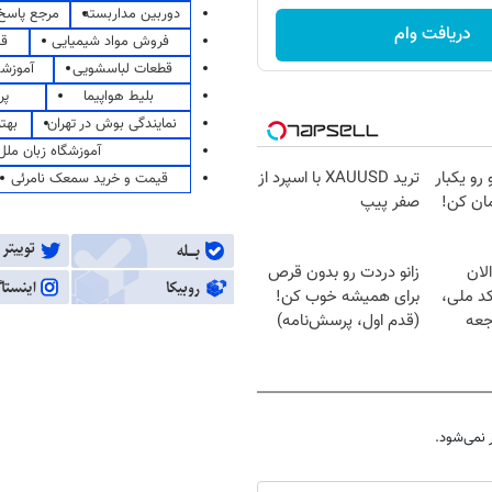
دوربین مداربسته
مرجع پاسخ 
دریافت وام
فروش مواد شیمیایی
قی
قطعات لباسشویی
آموزشگ
بلیط هواپیما
پر
نمایندگی بوش در تهران
بهت
آموزشگاه زبان ملل
 رو یکبار
ترید XAUUSD با اسپرد از
قیمت و خرید سمعک نامرئی
ان کن!
صفر پیپ
لان
زانو دردت رو بدون قرص
کد ملی،
برای همیشه خوب کن!
جعه
(قدم اول، پرسش‌نامه)
نمی‌شود.