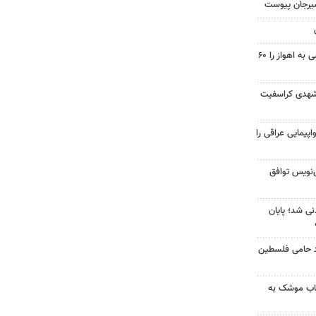
سیرجان پیوست
احداث پل مسیر خسرج دسترسی به اهواز را ۶۰
شهدی کراسفیت
پیمایی عراقی را
نویس توافق
نی شد؛ پایان
زد حامی فلسطین
رتاب موشک به