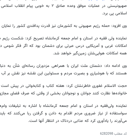
صهیونیستی در عملیات موفق وعده صادق ۲ به خوبی
اسلامی پی برد.
وی افزود: حمله رژیم صهیونی به کشورمان نیز قدرت پدافندی کشور را نمایان ک
نماینده ولی فقیه در استان و امام جمعه کرمانشاه تصریح کرد: شکست رژیم ص
امکانات غربی و آمریکایی درس عبرتی برای دشمنان بود که اگر فکر
شومی
در
همه امکانات هوایی‌شان زمین‌گیر خواهد شد.
وی ادامه داد: دشمنان ملت ایران با همراهی مزدوران رسانه‌ای شأن به د
هستند که با هوشیاری و بصیرت مردم و مسئولین این نقشه نیز نقش بر آب 
حجت الاسلام غفوری خاطرنشان کرد: هفته کتاب و کتابخوانی در پیش است و 
خانواده‌ها نظارت کنند جوانان و نوجوانان بخشی از وقتی که صرف فضای مجازی
نماینده ولی‌فقیه در استان و امام جمعه کرمانشاه با اشاره به تبلیغات وا
سواستفاده
از نیاز ضروری مردم اقدام به دادن و گرفتن ربا می‌کنند که باید
می‌آورند را یادآوری کرد که عذابی دردناک در انتظار آنها است.
کد مطلب
6282098