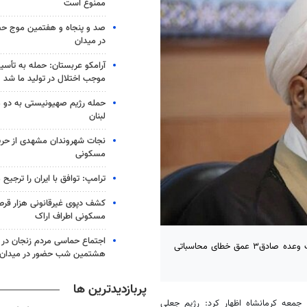
ممنوع است
صد و پنجاه و هفتمین موج حضو
در میدان
آرامکو عربستان: حمله به تأس
موجب اختلال در تولید ما شد
حمله رژیم صهیونیستی به دو 
لبنان
نجات شهروندان مشهدی از حری
مسکونی
ترامپ: توافق با ایران را ترجیح
کشف دپوی غیرقانونی هزار قرص
مسکونی اطراف اراک
اجتماع حماسی مردم زنجان در 
کرمانشاه- نماینده ولی فقیه در استان و امام جمعه کرمانشاه گفت: عملیات وعده صادق۳ عمق خطای محاسباتی
هشتمین شب حضور در میدان
پربازدیدترین ها
جمعه کرمانشاه اظهار کرد: رژیم جعلی