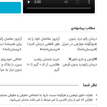
مطالب پیشنهادی
درمان زانو درد، بدون
آرتروز مفاصل خود را به
آرتروز مفصل زانو
هیچگونه عوارض در منزل
طور قطعی درمان کنید!
برای همیشه درم
(◂پرسش‌نامه)
◂پرسش‌نامه▸
◗پرسش‌نامه◖
❌قرص‌ و دارو نخور❌
خرید شمش پلمپ
خلافی خودروتو ا
درمان زانودرد بدون قرص
طلاسی، از ۰.۵ گرم تا ۱۰
ببین، با پلاک و 
گرم
بدون نیاز به مرا
حضوری
نظر شما
نظرات حاوی توهین و هرگونه نسبت ناروا به اشخاص حقیقی و حقوقی منتشر 
نظراتی که غیر از زبان فارسی یا غیر مرتبط با خبر باشد منتشر نمی‌شود.