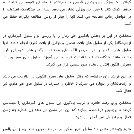
گرفتن یک ویژگی نورولوژیکی قدیمی به نام«تاثیر فاصله ای انبوه» می توانند به
حافظه کمک کنند یا خیر. این ویژگی نشان می دهد انسان ها هنگامیکه اطلاعات را
در فواصل زمانی مطالعه می کنند آنها را بهتر از روش مطالعه یکباره، حفظ می
کنند.
محققان در این پژ وهش یادگیری طی زمان را با بررسی نوع سلول غیرمغزی در
آزمایشگاه( یکی از سلول های بافت عصبی و دیگری از بافت کلیه) انجام دادند. آنها
سلول های مذکور را در معرض الگو های مختلف سیگنال های شیمیایی قرار
دادند، مانند هنگامیکه فرد اطلاعات تازه ای می آموزد، سلول های مغز وی در
معرض الگوی انتقال دهنده های عصبی قرار می گیرند.
در این فرایند «ژن حافظه» که وقتی سلول های مغزی الگویی در اطلاعات می یابند
و ارتباطاتشان را دوباره می سازند تا خاطره را بسازند در سلول های غیر مغزی نیز
فعال شد.
محققان برای رصد خاطره و فرایند یادگیری این سلول های غیرمغزی را مهندسی
کردند تا پروتئینی درخشنده بسازند که این امر نشان می دهد ژن خاطره چه زمان
فعال و چه زمان غیر فعال می شود.
نتایج پژوهش نشان داد سلول های مذکور می توانند تعیین کنند چه زمان پالس