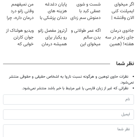
اگر میخوای
شست و شوی
پایان دغدغه
من نمیفهمم
ایمپلنت کنی
عمقی کبد با
هزینه های
وقتی زانو درد
الان وقتشه |
دمنوش سم زدای
دندان پزشکی با
درمان داره، چرا
فقط با ۲۵
گیاهی
پک سفید کننده
دردش رو داری
جادوی درمان
اگه عمر طولانی و
آرتروز مفصل زانو
ویدیو هولناک از
میلیون تومان!!!
خانگی
تحمل میکنی؟❗
جای زخم در سه
بدن سالم
رو یکبار برای
جوان کارتن
هفته! (همین
میخوای این
همیشه درمان
خوابی که
حالا رایگان
نوشیدنی رو با
کن!
میلیاردر شد.
صحبت کنید)
تخفیف بخر
◗پرسش‌نامه◖
آموزش رایگان
نظر شما
نظرات حاوی توهین و هرگونه نسبت ناروا به اشخاص حقیقی و حقوقی منتشر
نمی‌شود.
نظراتی که غیر از زبان فارسی یا غیر مرتبط با خبر باشد منتشر نمی‌شود.