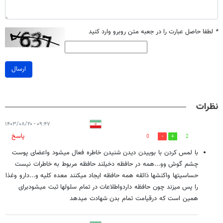
*
لطفا حاصل عبارت را در جعبه متن روبرو وارد کنید
ارسال
نظرات
۰۹:۴۷ - ۱۴۰۳/۰۸/۲۰
پاسخ
0
2
با لمس کردن با بوییدن دیدن شنیدن خاطره فعال میشود واعضای پوست
چشم گوش وو...همه در حافظه دخیلند حافظه مربوط به خاطرات نیست
حساسیتها واکنشها ذائقه همه حافظه ایجاد میکنند معده کلیه و...دارو وغذا
را پس میزند چون حافظه داردواطلاعات در تمام سلولها ثبت میشودبرای
همین است که درقیامت تمام بدن شهادت میدهد