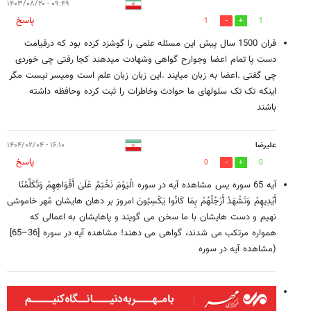
۰۹:۴۹ - ۱۴۰۳/۰۸/۲۰
پاسخ
1
1
قران 1500 سال پیش این مسئله علمی را گوشزد کرده بود که درقیامت
دست پا تمام اعضا وجوارح گواهی وشهادت میدهند کجا رفتی چی خوردی
چی گفتی .اعضا به زبان میایند .این زبان زبان علم است ومیسر نیست مگر
اینکه تک تک سلولهای ما حوادث وخاطرات را ثبت کرده وحافظه داشته
باشند
علیرضا
۱۶:۱۰ - ۱۴۰۴/۰۲/۰۴
پاسخ
0
0
آیه 65 سوره یس مشاهده آیه در سوره الْيَوْمَ نَخْتِمُ عَلَىٰ أَفْوَاهِهِمْ وَتُكَلِّمُنَا
أَيْدِيهِمْ وَتَشْهَدُ أَرْجُلُهُمْ بِمَا كَانُوا يَكْسِبُونَ امروز بر دهان هایشان مُهر خاموشی
نهیم و دست هایشان با ما سخن می گویند و پاهایشان به اعمالی که
همواره مرتکب می شدند، گواهی می دهند! مشاهده آیه در سوره [36–65]
(مشاهده آیه در سوره