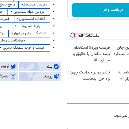
دوربین مداربسته
مرجع پاسخ 
دریافت وام
فروش مواد شیمیایی
قی
قطعات لباسشویی
آموزشگ
بلیط هواپیما
پر
نمایندگی بوش در تهران
بهت
آموزشگاه زبان ملل
چ جای
فرصت ویژه‼️ استخدام
قیمت و خرید سمعک نامرئی
 نمیذاره
بیمه سامان با حقوق و
مزایای بالا
ما به
تاثیر مو بر جذابیت چهره!
ار ✅
راه حل اینجاست
نمی‌شود.