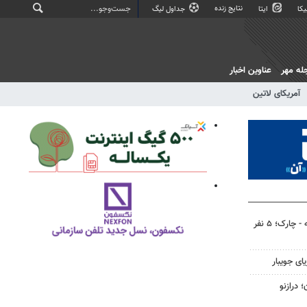
نتایج زنده
کا
ایتا
جداول لیگ
له مهر
عناوین اخبار
آمریکای لاتین
سانحه رانندگی در محور مغوئیه - چارک؛ ۵ نفر
ون؛ درازنو