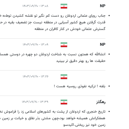
NP
۱۳:۰۸ - ۱۴۰۳/۰۹/۲۰
جناب رویای عثمانی اردوغان رو دست کم نگیر تو نقشه کشیدن توطءه خ
قدرت گرفتن هیچ کشور آسیایی در منطقه نیست جز تضعیف بقیه در حمای
گسترش عثمانی خودش در کنار کافران در منطقه
NP
۱۳:۰۹ - ۱۴۰۳/۰۹/۲۰
انشاالله که همتون نسبت به شناخت اردوغان دو چهره در دوستی همسای
حقیقت ها رو بهتر دقیق تر ببینید
۱۳:۲۶ - ۱۴۰۳/۰۹/۲۰
بلفه ! ترکیه نفوذی روسیه هست !
رهگذز
۱۳:۳۹ - ۱۴۰۳/۰۹/۲۰
تاریخ خنجری که اردوغان از پشت به کشورهای اسلامی زد را فراموش نخوا
همفکرانش همیشه خواهد بود،چون مشتی بذر نفاق و خیانت بر زمین دیگ
زمین خود نیز ریختی.اکیدسو