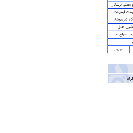
معتبر پزشکان
مت ایمپلنت
اه تیزهوشان
شین هتل
رین جراح بینی
مهرینو