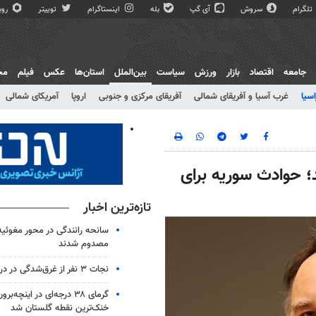
تلگرام
سروش
آی گپ
بله
اینستاگرام
توییتر
روبی
جامعه
اقتصاد
بازار
ورزش
سیاست
بین‌الملل
استان‌ها
عکس
فیلم
مج
اسیا
غرب آسیا و آفریقای شمالی
آفریقای مرکزی و جنوبی
اروپا
آمریکای شمالی
؛ حوادث سوریه برای
تازه‌ترین اخبار
مصدوم شدند
نجات ۳ نفر از غرق‌شدگی در دریای جویبار
گرمای ۳۸ درجه‌ای در اینچه‌بر
خنک‌ترین نقطه گلستان شد