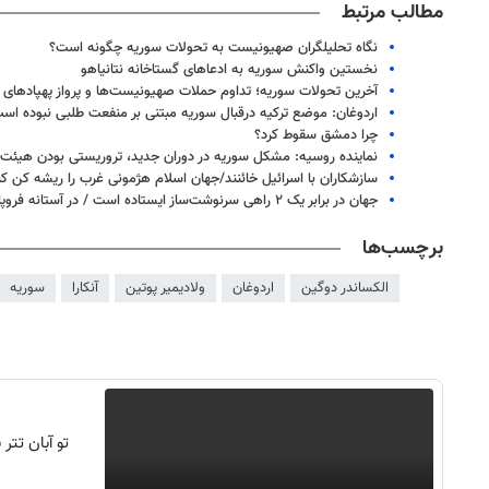
مطالب مرتبط
نگاه تحلیلگران صهیونیست به تحولات سوریه چگونه است؟
نخستین واکنش سوریه به ادعاهای گستاخانه نتانیاهو
آخرین تحولات سوریه؛ تداوم حملات صهیونیست‌ها و پرواز پهپادهای
اردوغان: موضع ترکیه درقبال سوریه مبتنی بر منفعت طلبی نبوده اس
چرا دمشق سقوط کرد؟
نماینده روسیه: مشکل سوریه در دوران جدید، تروریستی بودن هیئت
سازشکاران با اسرائیل خائنند/جهان اسلام هژمونی غرب را ریشه کن کن
جهان در برابر یک ۲ راهی سرنوشت‌ساز ایستاده است / در آستانه فروپاشی جهانیِ لیبرالیسم هستیم
برچسب‌ها
الکساندر دوگین
اردوغان
ولادیمیر پوتین
آنکارا
سوریه
۱۴
روزنامه‌های صبح پنج‌شنبه ۱۵ مرداد ۱۴۰۵
روزنام
تو آبان تت