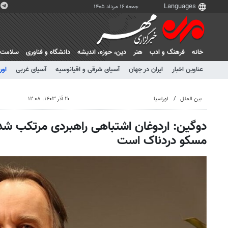
جمعه ۱۶ مرداد ۱۴۰۵
خانه
فرهنگ و ادب
هنر
دين، حوزه، انديشه
دانشگاه و فناوری
سلامت
عناوین اخبار
ایران در جهان
آسیای شرقی و اقیانوسیه
آسیای غربی
اور
بین الملل
اوراسیا
۲۰ آذر ۱۴۰۳، ۱۲:۰۸
دوگین: اردوغان اشتباهی راهبردی مرتکب شد
مسکو دردناک است