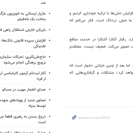
شد
ره نوشت: ما تاکنون از اردوغان حمایت کردیم. ما در سال ۲۰۱۵ از افزایش تنش‌ها با ترکیه خودداری کردیم و
مازیار لرستانی به تلویزیون با
ساخت یک تله‌فیلم
 ما خیلی دردناک است. فکر می‌کنم که
بازیکن خارجی استقلال راهی فو
. رفتار آنکارا آشکارا در خدمت منافع
افزایش سپرده قانونی بانک‌ها؛ ت
نقدینگی
رب تصویر می‌کند، ضعیف نیست. معتقدم
حاج‌علی‌اکبری: تحرکات سازمان‌یا
ترویج برهنگی انجام می‌شود
 اما بعد از چنین خیانتی دشوار است که
اهد کرد.؛ مشکلات و گرفتاری‌هایی که
آغاز ثبت‌نام‌ آزمون کارشناسی 
از فردا
صدای انفجار مهیب در مسکو
تصاویر جدید از پهپادهای منهدم
توسط سپاه
دروغ بستن به رهبری قطعاً جرم
است
جزئیاتی جدید از توافق مکه؛ مق