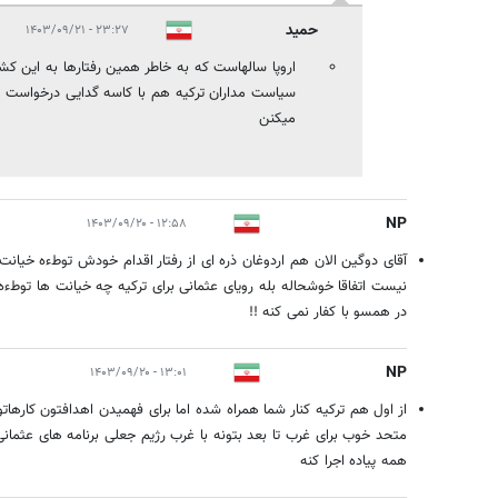
حمید
۲۳:۲۷ - ۱۴۰۳/۰۹/۲۱
اروپا سالهاست که به خاطر همین رفتارها به این کشور
سیاست مداران ترکیه هم با کاسه گدایی درخواست عض
میکنن
NP
۱۲:۵۸ - ۱۴۰۳/۰۹/۲۰
آقای دوگین الان هم اردوغان ذره ای از رفتار اقدام خودش توطءه خیا
نیست اتفاقا خوشحاله بله رویای عثمانی برای ترکیه چه خیانت ها توطءه
در همسو با کفار نمی کنه !!
NP
۱۳:۰۱ - ۱۴۰۳/۰۹/۲۰
از اول هم ترکیه کنار شما همراه شده اما برای فهمیدن اهدافتون کاره
متحد خوب برای غرب تا بعد بتونه با غرب رژیم جعلی برنامه های عثما
همه پیاده اجرا کنه