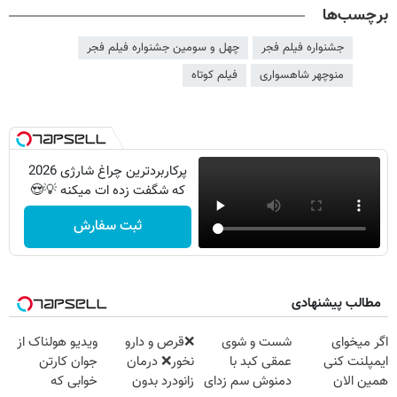
برچسب‌ها
جشنواره فیلم فجر
چهل و سومین جشنواره فیلم فجر
منوچهر شاهسواری
فیلم کوتاه
پرکاربردترین چراغ شارژی 2026
که شگفت زده ات میکنه 💡😍
ثبت سفارش
مطالب پیشنهادی
اگر میخوای
شست و شوی
❌قرص‌ و دارو
ویدیو هولناک از
ایمپلنت کنی
عمقی کبد با
نخور❌ درمان
جوان کارتن
همین الان
دمنوش سم زدای
زانودرد بدون
خوابی که