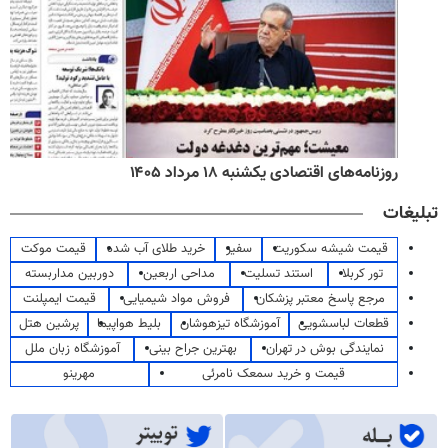
روزنامه‌های اقتصادی یکشنبه ۱۸ مرداد ۱۴۰۵
تبلیغات
قیمت شیشه سکوریت
سفیر
خرید طلای آب شده
قیمت موکت
تور کربلا
استند تسلیت
مداحی اربعین
دوربین مداربسته
مرجع پاسخ معتبر پزشکان
فروش مواد شیمیایی
قیمت ایمپلنت
قطعات لباسشویی
آموزشگاه تیزهوشان
بلیط هواپیما
پرشین هتل
نمایندگی بوش در تهران
بهترین جراح بینی
آموزشگاه زبان ملل
قیمت و خرید سمعک نامرئی
مهرینو