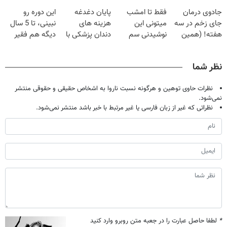
وقتشه | فقط با
گیاهی
قرص
میلیاردر شد.
جادوی درمان
فقط تا امشب
پایان دغدغه
این دوره رو
۲۵ میلیون
آموزش رایگان
جای زخم در سه
میتونی این
هزینه های
نبینی، تا 5 سال
تومان!!!
هفته! (همین
نوشیدنی سم
دندان پزشکی با
دیگه هم فقیر
حالا رایگان
زدای کبد رو با
پک سفید کننده
می‌مونی! همین
صحبت کنید)
55% تخفیف
خانگی
الان ثبت نام کن
نظر شما
بخری
نظرات حاوی توهین و هرگونه نسبت ناروا به اشخاص حقیقی و حقوقی منتشر
نمی‌شود.
نظراتی که غیر از زبان فارسی یا غیر مرتبط با خبر باشد منتشر نمی‌شود.
*
لطفا حاصل عبارت را در جعبه متن روبرو وارد کنید