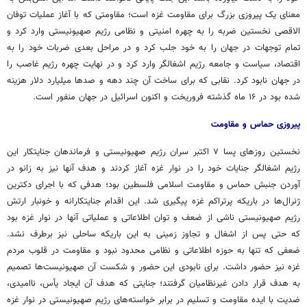
معنای یک پیروزی بزرگ برای مقاومت غزه است؛ مقاومتی که با آغاز عملیات توفان
الاقصی نخستین ضربه را به چهره امنیتی و نظامی رژیم صهیونیستی وارد کرد و
تمام توجهات در جهان را به خود جلب کرد و در مراحل بعدی ضربات خود را به
اقتصاد، سیاست و جامعه رژیم اشغالگر وارد کرد و در نهایت چهره رژیم غاصب را
در جهان نابود کرد. نقابی که برای ساخت آن چند دهه و صدها میلیارد دلار هزینه
شده بود در ۱۶ ماه گذشته فروریخت و اکنون اسرائیل در جهان منفور است.
پیروزی حماس و مقاومت
نخستین روزهای پسا ۷ اکتبر سران رژیم صهیونیستی و فرماندهان جنایتکار این
رژیم اشغالگر جنایات خود را در نوار غزه آغاز کردند و هدف آنها نیز به زانو در
آوردن جنبش حماس و مقاومت اسلامی فلسطین بود؛ هدفی که با اجرای دکترین
ژنرال‌ها در باریکه پرتراکم غزه پیگیری شد. این اقدام جنایتکارانه و خونبار ارتش
رژیم صهیونیستی ناشی از ضعف و توان اطلاعاتی و عملیاتی آنها در نوار غزه بود
که حتی پس از اشغال و تجاوز زمینی به این باریکه ساحلی نیز برطرف نشد.
ضعفی که تنها به حوزه اطلاعاتی و نظامی محدود نبود و مقاومت در قلوب مردم
غزه نیز حضور داشت. برای نابودی این حضور و شکست آن صهیونیست‌ها تصمیم
به هدف قرار دادن غیرنظامیان گرفتند؛ جنایتی که هدف آن ایجاد یأس، ناامیدی،
ضدیت با ایده مقاومت و تسلیم در برابر خواسته‌های رژیم صهیونیستی در نوار غزه