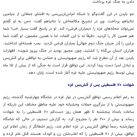
دادن به جنگ غزه پرداخت.
جو بایدن در این گفت‌وگو با شبکه ام‌اس‌ان‌بی‌سی به افشای جملاتی از بنیامین
نتانیاهو پرداخت. وی در تشریح مکالمه‌اش با نتانیاهو گفت: «من به او گفتم
نمی‌تواند محله‌های غزه را «بمباران فرشی» کند. او در پاسخ گفت بسیار خب! شما
هم همین کار را کردید. دقیقاً نه با این کلمات اما با همین مضمون. او گفت شما
برلین را [در جریان جنگ دوم جهانی] بمباران فرشی کردید. بمب هسته‌ای انداختید.
هزاران انسان بی‌گناه را کشتید، چون مجبور بودید در جنگ پیروز شوید». اظهارات
بایدن بعد از آن مطرح شد که رژیم صهیونیستی و حماس به توافقی برای آتش‌بس
و تبادل اسرا دست پیدا کردند. این توافق قرار است به جنگی که از بیش از ۱۵ ماه
پیش توسط رژیم صهیونیستی علیه غزه آغاز شده است، پایان دهد.
شهادت ۷۰ فلسطینی پس از آتش‌بس غزه
به رغم اعلام رسمی توافق آتش‌بس در نوار غزه در شامگاه چهارشنبه گذشته، رژیم
صهیونیستی با از سرگیری حملات وحشیانه خود علیه مناطق مختلف این باریکه از
ساعات بامداد پنجشنبه تا ظهر همان روز دست‌کم ۷۰ فلسطینی را به شهادت
رساند و بیش از ۲۰۰ نفر را مجروح کرد. به گزارش تسنیم، در حالی که شامگاه
چهارشنبه رسماً توافق آتش‌بس در غزه اعلام شد، رژیم اشغالگر از زمان اعلام این
توافق، بیش از ۷۰ فلسطینی را که اغلب‌شان زن و کودک هستند قتل عام کرده و