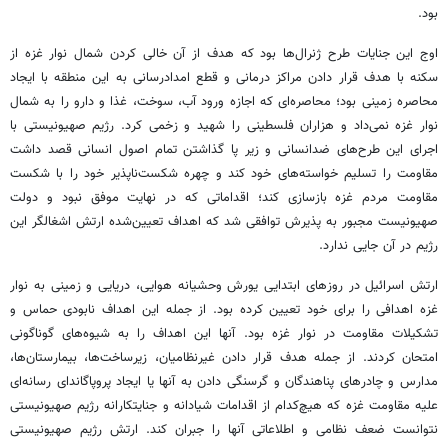
بود.
اوج این جنایات طرح ژنرال‌ها بود که هدف از آن خالی کردن شمال نوار غزه از
سکنه با هدف قرار دادن مراکز درمانی و قطع امدادرسانی به این منطقه با ایجاد
محاصره زمینی بود؛ محاصره‌ای که اجازه ورود آب، سوخت، غذا و دارو را به شمال
نوار غزه نمی‌داد و هزاران فلسطینی را شهید و زخمی کرد. رژیم صهیونیستی با
اجرای این طرح‌های ضدانسانی و زیر پا گذاشتن تمام اصول انسانی قصد داشت
مقاومت را تسلیم خواسته‌های خود کند و چهره شکست‌ناپذیر خود را با شکست
مقاومت مردم غزه بازسازی کند؛ اقداماتی که در نهایت موفق نبود و دولت
صهیونیست مجبور به پذیرش توافقی شد که اهداف تعیین‌شده ارتش اشغالگر این
رژیم در آن جایی ندارد.
ارتش اسرائیل در روزهای ابتدایی یورش وحشیانه هوایی، دریایی و زمینی به نوار
غزه اهدافی را برای خود تعیین کرده بود. از جمله این اهداف نابودی حماس و
تشکیلات مقاومت در نوار غزه بود. آنها این اهداف را به شیوه‌های گوناگونی
امتحان کردند. از جمله هدف قرار دادن غیرنظامیان، زیرساخت‌ها، بیمارستان‌ها،
مدارس و چادرهای پناهندگان و گرسنگی دادن به آنها یا ایجاد پروپاگاندای رسانه‌ای
علیه مقاومت غزه که هیچ‌کدام از اقدامات شیادانه و جنایتکارانه رژیم صهیونیستی
نتوانست ضعف نظامی و اطلاعاتی آنها را جبران کند. ارتش رژیم صهیونیستی