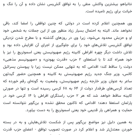
نتانیاهو بیشترین واکنش منفی را به توافق آتش‌بس نشان داده و آن را ننگ و
خیانت برای رژیم نامیده است.
وی همچنین اعلام کرده است در دولتی که چنین توافقی را امضا کند، باقی
نخواهد ماند. البته به احتمال بسیار زیاد منظور وی از این جملات به شخص خود
او و حزبش محدود می‌شود، زیرا وی در روزهای گذشته و با مطرح شدن نزدیکی
توافق آتش‌بس تلاش‌های خود را برای جلوگیری از اجرای آن افزایش داده بود و
تلاش داشت دیگر چهره افراطی کابینه رژیم صهیونیستی یعنی اسموتریچ را نیز با
خود همراه کند تا با استعفای ۲ حزب «قدرت یهودی» و «صهیونیسم مذهبی»
دولت را ساقط کند؛ اقدامی که به تنهایی ممکن نیست زیرا با پیوستن یسرائیل
کاتس، وزیر جنگ جدید رژیم صهیونیستی به کابینه و همچنین حضور گیدئون
ساعر به عنوان وزیر خارجه رژیم صهیونیستی، وضعیت به گونه‌ای رقم خورده که
تعداد کرسی‌های طرفدار دولت از ۶۴ به ۶۸ کرسی رسیده است و تنها در صورتی
کابینه ساقط خواهد شد که هر ۲ حزب راستگرای افراطی با ۱۴ کرسی خود در
پارلمان استعفا دهند؛ اقدامی که تاکنون محقق نشده و بن‌گویر نتوانسته است
حمایت و همراهی یار قدیمی خود یعنی اسموتریچ را به دست بیاورد.
به همین دلیل نیز مواضع بن‌گویر پس از شکست تلاش‌هایش و به در بسته
خوردن معتدل‌تر شد و اعلام کرد در صورت تصویب توافق - اعضای حزب قدرت