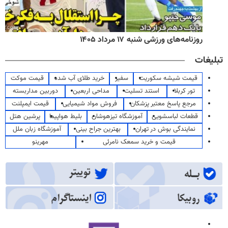
روزنامه‌های ورزشی شنبه ۱۷ مرداد ۱۴۰۵
تبلیغات
قیمت شیشه سکوریت
سفیر
خرید طلای آب شده
قیمت موکت
تور کربلا
استند تسلیت
مداحی اربعین
دوربین مداربسته
مرجع پاسخ معتبر پزشکان
فروش مواد شیمیایی
قیمت ایمپلنت
قطعات لباسشویی
آموزشگاه تیزهوشان
بلیط هواپیما
پرشین هتل
نمایندگی بوش در تهران
بهترین جراح بینی
آموزشگاه زبان ملل
قیمت و خرید سمعک نامرئی
مهرینو