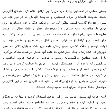
شامل آزادسازی هزاران یحیی سنوار خواهد شد.
جنبش حماس در نخستین بیانیه خود درباره این توافق اعلام کرد: «توافق آتش‌بس
نتیجه مقاومت افسانه‌ای مردم فلسطین و مقاومت قهرمان ما در نوار غزه طی
بیش از ۱۵ ماه گذشته است. توافق آتش‌بس و توقف جنگ در غزه دستاوردی برای
مردم ما، مقاومت، امت اسلامی و آزادی‌خواهان جهان و نقطه عطفی در مسیر
مبارزه با دشمن برای تحقق اهداف ملت در مسیر رسیدن به آزادی و بازگشت به
وطن است. این توافق از مسؤولیت ما در قبال مردم صبور و مقاوم غزه برای
توقف تهاجم و جنگ دشمن صهیونیستی علیه این ملت و پایان دادن به سیل
خونریزی‌ها، کشتارها و جنگ نسل‌کشی که علیه آنها اعمال می‌شود، نشأت می‌گیرد.
ما از همه مواضع شرافتمندانه رسمی و مردمی در عرصه عربی، اسلامی و
بین‌المللی که با غزه ابراز همبستگی کردند، از مردم ما حمایت کردند و در برملا
کردن دشمن اشغالگر و جنایات ان و توقف جنگ نقش داشتند، قدردانی و تشکر
می‌کنیم». در مقابل مقامات رژیم صهیونیستی و شهرک‌نشینان صهیونیست با
دلهره، نگرانی و یاس به توافق پرداخته و شاید تنها افرادی که از این آتش‌بس
خوشحال باشند خانواده اسرای زنده صهیونیست هستند.
البته احزاب اپوزیسیون دولت نیز از این توافق استقبال کردند و تنها به دیرهنگام
بودن آن اشاره کرده و تضمین‌هایی را نیز به نتانیاهو دادند. یائیر لاپید، رهبر
اپوزیسیون کابینه نیز در واکنش به توافق آتش‌بس گفت: من به نتانیاهو می‌گویم: