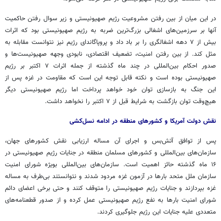
در این میان از بین رفتن مشروعیت رژیم صهیونیستی و زیر سوال رفتن حاکمیت
آنها بر سرزمین‌های اشغالی بزرگ‌ترین ضربه به رژیم صهیونیستی بود که اثرات
بیش از ۷ دهه اشغالگری را بر باد داد و پروپاگاندای رژیم نیز نتوانست مقابله به
مثل کند. از بین رفتن امنیت، تضعیف اقتصادی، نابودی وجهه صهیونیست‌ها و
صدور احکام بین‌المللی در چند ماه گذشته از جمله اثرات ۷ اکتبر بر رژیم
صهیونیستی بوده است و نکته قابل توجه این است که مقاومت در غزه پس از
این جنگ به بازسازی توان خود خواهد پرداخت اما رژیم صهیونیستی دیگر
هیچ‌وقت توان بازگشت به شرایط قبل از ۷ اکتبر را نخواهد داشت.
نقش دولت آمریکا و کشورهای منطقه در ادامه نسل‌کشی
پس از توافق آتش‌بس و اجرای آن مساله ارزیابی نقش کشورهای جهان،
سازمان‌های بین‌المللی و کشورهای مسلمان منطقه در جنایات رژیم صهیونیستی در
۱۶ ماه گذشته حائز اهمیت است. سازمان‌های بین‌المللی بویژه شورای امنیت
سازمان ملل متحد بارها در آزمون غزه مردود شدند و نتوانستند بی‌طرف به مساله
غزه بپردازند و جنایات رژیم صهیونیستی را متوقف کنند و حتی برخی اعضای دائم
شورای امنیت بارها به نفع رژیم صهیونیستی عمل کرده و از صدور قطعنامه‌های
متعددی علیه جنایات این رژیم جلوگیری کردند.