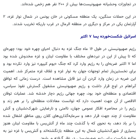
در تجاوزات وحشیانه صهیونیست‌ها بیش از ۲۰۰ نفر هم زخمی شده‌اند.
در این حملات سنگین، یک منطقه مسکونی در خان یونس در شمال نوار غزه، ۲
آپارتمان یکی در مرکز و دیگری در منطقه الرمال در غرب باریکه تخریب شدند.
اسرائیل شکست‌خورده پسا ۷ اکتبر
رژیم صهیونیستی در طول ۱۶ ماه جنگ غزه به دنبال احیای چهره خود بود؛ چهره‌ای
که تا پیش از این در نبردهای مختلف با مقاومت لبنان و غزه مخدوش شده بود
اما ۷ اکتبر ضربه‌ای را به رژیم وارد کرد که جنگ «یوم کیپور» نیز وارد نکرده بود و
برای نخستین‌بار تمام توجهات جهان به نوار غزه و غلاف غزه متمرکز شد. اهمیت
این ضربه در زمان وارد کردن آن نیز قابل مشاهده است. درست زمانی که توافق
آبراهام در اوج قرار داشت و رژیم صهیونیستی مشغول گسترش نفوذ سیاسی،
اقتصادی و منطقه‌ای خود بود، چهره جهانی رژیم دچار خدشه شد. عملیات توفان
الاقصی از آن جهت اهمیت دارد که توانست معادلات منطقه‌ای را بر هم زند و
رژیم را در محاصره افکار عمومی جهان، ناامنی و نارضایتی شهرک‌نشینان و آتش
مقاومت از چند جهت قرار دهد و سرمایه‌گذاری‌های کلان روی مناطق اشغال شده
را بر باد دهد، به نحوی که با گذشت چند ماه از آتش‌بس با مقاومت لبنان هنوز
بسیاری از شهرک‌نشینان شمال به این منطقه بازنگشته‌اند و آتش‌بس با غزه نیز به
مثابه شکست برای رژیم صهیونیستی در نظر گرفته می‌شود.