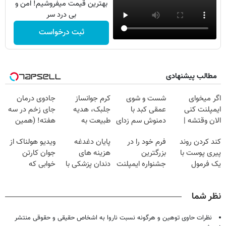
بهترین قیمت میفروشیم! امن و
بی درد سر
ثبت درخواست
مطالب پیشنهادی
اگر میخوای
شست و شوی
کرم جوانساز
جادوی درمان
ایمپلنت کنی
عمقی کبد با
جلبک، هدیه
جای زخم در سه
الان وقتشه |
دمنوش سم زدای
طبیعت به
هفته! (همین
فقط با ۲۵
گیاهی
شما(خرید با
حالا رایگان
کند کردن روند
فرم خود را در
پایان دغدغه
ویدیو هولناک از
میلیون تومان!!!
تخفیف ویژه)
صحبت کنید)
پیری پوست با
بزرگترین
هزینه های
جوان کارتن
یک فرمول
جشنواره ایمپلنت
دندان پزشکی با
خوابی که
گیاهی
تهران پر کنید ! |
پک سفید کننده
میلیاردر شد.
فقط ۲۵ میلیون
خانگی
آموزش رایگان
نظر شما
نظرات حاوی توهین و هرگونه نسبت ناروا به اشخاص حقیقی و حقوقی منتشر