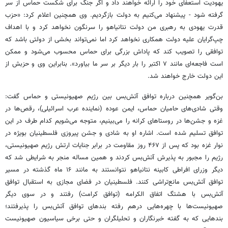
یهودیت استعفای خود را ارائه خواهند داد و اگر جنگ برای شکست حماس از سر
گرفته شود - پیشنهاد می‌کنیم به دولت بازگردیم. وی همچنین اعلام کرد: «حزب
قدرت یهودی به رهبری من دولت نتانیاهو را سرنگون نخواهد کرد و با اهداف
چپ‌گرایان علیه دولت همکاری نخواهد کرد اما نمی‌تواند بخشی از دولتی باشد که
توافقی را تصویب کند که پاداش بزرگی برای حماس محسوب می‌شود و ممکن
است فاجعه‌ای مانند ۷ اکتبر را بار دیگر بر سر ما بیاورد». بنابراین وی و حزبش از
این دولت خارج خواهند شد.
بن‌گویر همچنین درباره توافق آتش‌بس بین رژیم صهیونیستی و حماس گفت:
وقتی شادی‌های حامیان حماس، ایمن عوده (نماینده عرب اسرائیلی)، رقص‌ها در
غزه و جشن‌ها در روستاهای کرانه را می‌بینیم، متوجه می‌شویم کدام طرف در این
توافق تسلیم شده است. اشاره او به شادی و جشن پیروزی فلسطینیان بویژه در
نوار غزه بود که پس از ۴۶۷ روز مقاومت در برابر جنایات ارتش رژیم صهیونیستی،
رژیم را مجبور به پذیرش آتش‌بس کردند و همین مساله منجر به شرایطی شد که
دیگر وزرای افراطی کابینه نتانیاهو نتوانستند به مانند ۱۶ ماه گذشته در مسیر
توافق آتش‌بس مانع‌تراشی کنند. فلسطینیان در فضای مجازی به استقبال توافق
آتش‌بس با هشتگ اتفاق الکرامه (توافق کرامت) رفتند و در سوی دیگر
صهیونیست‌ها با چهره‌هایی درهم رفته بندهای توافق آتش‌بس را پذیرفتند؛
بندهایی که به گفته خبرنگاران و تحلیلگران و حتی برخی سیاسیون صهیونیست