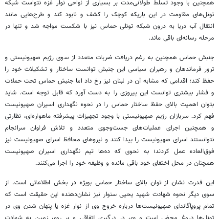
همچنین با وجود تسلط طولانی‌مدت بر بسیاری از نواحی نوار غزه نتواست شبکه
تونل‌های مقاومت در این باریکه کوچک را کشف و نابود کند و طرح‌هایی مانند
انتقال آب دریا به درون شبکه تونلی حماس نیز با شکست مواجه شد و تنها در
مرحله رسانه‌ای باقی ماند.
جنبش حماس همچنین به رغم دریافت ضربات متعدد از سوی رژیم صهیونیستی و
ترور فرماندهان و رهبران سیاسی این جنبش توانست ساختار و تشکیلات خود را
حفظ کند؛ اقدامی که مشابه آن در لبنان نیز رخ داد اما جنبش حماس تحت حملات
و فشار بیشتری توانست این پیروزی را به دست آورد که قابل توجه است. شاید
بتوان اهمیت بالای حفظ ساختار حماس را در نحوه نگهداری اسیران صهیونیست
فهم کرد. سربازان رژیم صهیونیستی با وجود تجهیزات پیشرفته ماهواره‌ای، نظارتی
و همچنین اجرای عملیات‌های جست‌وجوی متعدد و تلاش فراوان سرانجام
نتوانستند اسرای صهیونیست را پیدا کنند و نیروهای محافظ اسرای صهیونیست نیز
فوق‌العاده عمل کردند؛ به نحوی که ده‌ها تیم نگهداری اسیران صهیونیست
همچنان در محل اختفای خود باقی مانده و وظیفه خود را اجرا می‌کنند.
این قدرت نشان از توان بالای ساختار حماس بویژه در بخش اطلاعاتی است. از
سوی دیگر نحوه شهادت شهید یحیی سنوار نیز نشان‌دهنده این حقیقت است که
تمام پروپاگاندای صهیونیست‌ها درباره خروج وی از نوار غزه یا پنهان شدن وی در
تونل‌ها دروغ محض است و وی در درگیری اتفاقی و بر روی زمین به شهادت