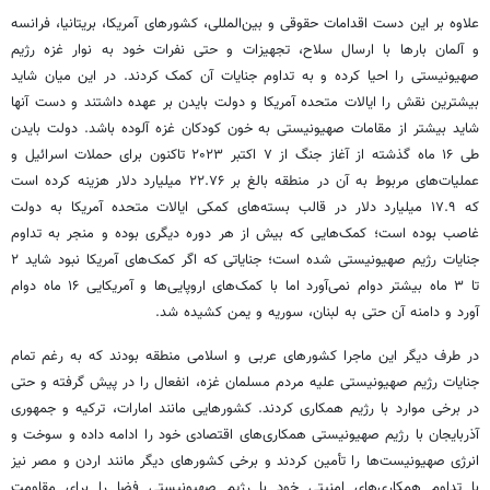
علاوه بر این دست اقدامات حقوقی و بین‌المللی، کشورهای آمریکا، بریتانیا، فرانسه
و آلمان بارها با ارسال سلاح، تجهیزات و حتی نفرات خود به نوار غزه رژیم
صهیونیستی را احیا کرده و به تداوم جنایات آن کمک کردند. در این میان شاید
بیشترین نقش را ایالات متحده آمریکا و دولت بایدن بر عهده داشتند و دست آنها
شاید بیشتر از مقامات صهیونیستی به خون کودکان غزه آلوده باشد. دولت بایدن
طی ۱۶ ماه گذشته از آغاز جنگ از ۷ اکتبر ۲۰۲۳ تاکنون برای حملات اسرائیل و
عملیات‌های مربوط به آن در منطقه بالغ بر ۲۲.۷۶ میلیارد دلار هزینه کرده است
که ۱۷.۹ میلیارد دلار در قالب بسته‌های کمکی ایالات متحده آمریکا به دولت
غاصب بوده است؛ کمک‌هایی که بیش از هر دوره دیگری بوده و منجر به تداوم
جنایات رژیم صهیونیستی شده است؛ جنایاتی که اگر کمک‌های آمریکا نبود شاید ۲
تا ۳ ماه بیشتر دوام نمی‌آورد اما با کمک‌های اروپایی‌ها و آمریکایی ۱۶ ماه دوام
آورد و دامنه آن حتی به لبنان، سوریه و یمن کشیده شد.
در طرف دیگر این ماجرا کشورهای عربی و اسلامی منطقه بودند که به رغم تمام
جنایات رژیم صهیونیستی علیه مردم مسلمان غزه، انفعال را در پیش گرفته و حتی
در برخی موارد با رژیم همکاری کردند. کشورهایی مانند امارات، ترکیه و جمهوری
آذربایجان با رژیم صهیونیستی همکاری‌های اقتصادی خود را ادامه داده و سوخت و
انرژی صهیونیست‌ها را تأمین کردند و برخی کشورهای دیگر مانند اردن و مصر نیز
با تداوم همکاری‌های امنیتی خود با رژیم صهیونیستی فضا را برای مقاومت