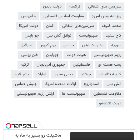
سرزمین های اشغالی
فرانسه
دولت بایدن
روزنامه وطن امروز
مقاومت اسلامی فلسطین
خانیونس
محمد ضیف
سرزمین‌های اشغالی
آلمان
دولت آمریکا
کاخ سفید
صهیونیست
توافق آتش بس
جو بایدن
سوریه
مقاومت لبنان
حماس
یوم کیپور
اسرائیل
رژیم صهیونیستی
هیئت دولت
جوبایدن
خان یونس
بمب هسته ای
فلسطینیان
جمهوری آذربایجان
ترکیه
کابینه نتانیاهو
بریتانیا
یحیی سنوار
امارات
یائیر لاپید
آتش بس
اسموتریچ
ایالات متحده امریکا
جنبش حماس
مقاومت فلسطین
صهیونیست ها
ارتش رژیم صهیونیستی
دولت نتانیاهو
ماشینت رو بسپر به ما، به