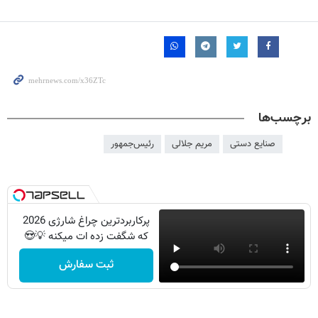
برچسب‌ها
صنایع دستی
مریم جلالی
رئیس‌جمهور
پرکاربردترین چراغ شارژی 2026
که شگفت زده ات میکنه 💡😍
ثبت سفارش