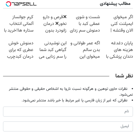
مطالب پیشنهادی
اگر میخوای
شست و شوی
❌قرص‌ و دارو
کرم جوانساز
ایمپلنت کنی
عمقی کبد با
نخور❌ درمان
آلمانی انتخاب
الان وقتشه |
دمنوش سم زدای
زانودرد بدون
ستاره ها!خرید با
فقط با ۲۵
گیاهی
قرص
تخفیف
پایان دغدغه
اگه عمر طولانی و
این نوشیدنی
دمنوش خوش
میلیون تومان!!!
هزینه های
بدن سالم
گیاهی کبد شما
عطری که برای
دندان پزشکی با
میخوای این
را سم زدایی می
درمان کبدچرب
پک سفید کننده
نوشیدنی رو با
کند (با ضمانت
معجزه میکنه
خانگی
تخفیف بخر
مرجوعی)
نظر شما
نظرات حاوی توهین و هرگونه نسبت ناروا به اشخاص حقیقی و حقوقی منتشر
نمی‌شود.
نظراتی که غیر از زبان فارسی یا غیر مرتبط با خبر باشد منتشر نمی‌شود.