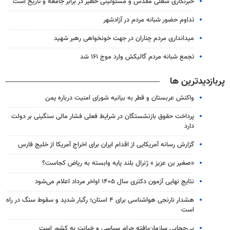
خبرنگاری شغلی مقدس و مسئولیتی خطیر در برابر جامعه و تاریخ است
تداوم حضور شبانه مردم در آزادشهر
میدانداری مردم چناران در جهت خونخواهی رهبر شهید
تجمع شبانه مردم گالیکش وارد موج ۱۶۱ شد
پربازدیدترین ها
واکنش عربستان و قطر به بیانیه شورای امنیت درباره یمن
پرداخت حقوق بازنشستگان در شرایط فعلی فشار مالی سنگینی بر دولت
دارد
گزارش رسانه آمریکایی از اقدام ایران برای اخراج آمریکا از خلیج فارس
«صغیر بن عزیز » ژنرال بلند پایه وابسته به ریاض کجاست؟
نتایج نهایی آزمون دکتری سال ۱۴۰۵ اواخر مرداد اعلام می‌شود
هشدار نارنجی هواشناسی برای ۴ استان؛ رگبار شدید و سقوط سنگ در راه
است
بی‌حجابی سازمان‌یافته حرام سیاسی و خیانت به کشور است