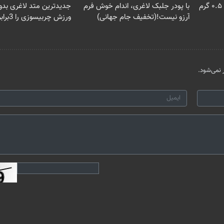
خرید شمش پلمپ طلاسی، از ۰.۵ گرم
با پودر جلبک لاغری، اندام خوش فرم
جدیدترین متد لاغری بدو
آرزو نیست!(تخفیف جام جهانی)
ورزش چربیسوزی را 3برابر می کند
نمی‌شود.