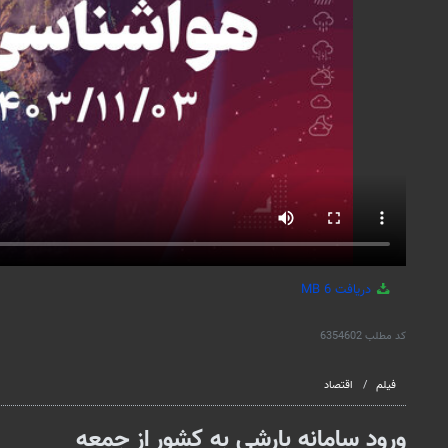
دریافت
6 MB
کد مطلب
6354602
فیلم
اقتصاد
ورود سامانه بارشی به کشور از جمعه