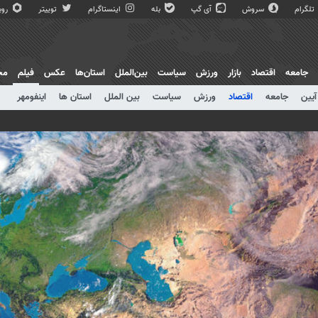
تلگرام
سروش
آی گپ
بله
اینستاگرام
توییتر
روبی
جامعه
اقتصاد
بازار
ورزش
سیاست
بین‌الملل
استان‌ها
عکس
فیلم
مج
آیین
جامعه
اقتصاد
ورزش
سیاست
بین الملل
استان ها
اینفومهر