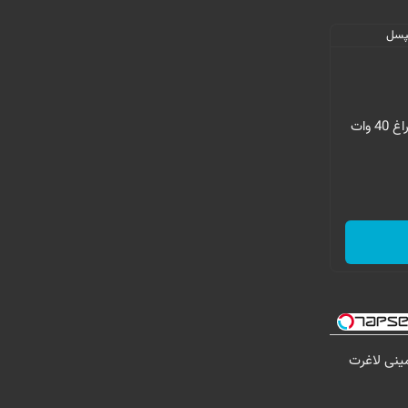
فقط امروز با 29%تخفیف،پرداخت درب منزل و گارانتی تعویض چراغ 40 وات
ینی لاغرت