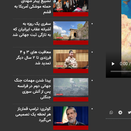
تشییع پیکر شهدای
حمله موشکی آمریکا به
قشم
سفری یک روزه به
آشیانه عقاب ایرانیان که
به تازگی ثبت جهانی شد
معافیت های ۳ و ۴
فرزندی تا ۲ سال دیگر
تمدید شد
پیدا شدن مهمات جنگ
جهانی دوم در فرانسه
پس از آتش سوزی
جنگلی
کوثری: ترامپ قمارباز
هر لحظه یک تصمیمی
می‌گیرد