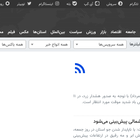
تلگرام
سروش
آی گپ
بله
اینستاگرام
توییتر
روبی
جامعه
اقتصاد
بازار
ورزش
سیاست
بین‌الملل
استان‌ها
عکس
فیلم
مج
یلترها
همه سرویس‌ها
همه انواع خبر
همه باکس‌ها
سازمان هواشناسی اعلام کرد تا روز جمعه (۱۶ مرداد) با توجه به صدور هشدار زرد، در ۱۱
ش باد شدید موقت مورد انتظار است.
شمالی پیش‌بینی می‌شود
با ناپایدار شدن جو استان در روز جمعه،
یش ابر و مه رقیق در ارتفاعات پیش‌بینی