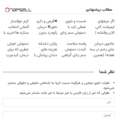
مطالب پیشنهادی
اگر میخوای
شست و شوی
❌قرص‌ و دارو
کرم جوانساز
ایمپلنت کنی
عمقی کبد با
نخور❌ درمان
آلمانی انتخاب
الان وقتشه |
دمنوش سم زدای
زانودرد بدون
ستاره ها!خرید با
فقط با ۲۵
گیاهی
قرص
تخفیف
جادوی درمان
واسه سلامت
پایان دغدغه
دمنوش خوش
میلیون تومان!!!
جای زخم در سه
کبدت دمنوش
هزینه های
عطری که برای
هفته! (همین
سم زدای گیاهی
دندان پزشکی با
درمان کبدچرب
حالا رایگان
رو امتحان
پک سفید کننده
معجزه میکنه
صحبت کنید)
کن(55%
خانگی
نظر شما
تخفیف)
نظرات حاوی توهین و هرگونه نسبت ناروا به اشخاص حقیقی و حقوقی منتشر
نمی‌شود.
نظراتی که غیر از زبان فارسی یا غیر مرتبط با خبر باشد منتشر نمی‌شود.