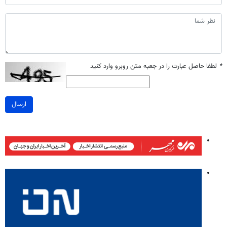
*
لطفا حاصل عبارت را در جعبه متن روبرو وارد کنید
ارسال