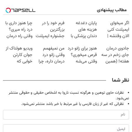
مطالب پیشنهادی
اگر میخوای
پایان دغدغه
فرم خود را در
چرا هنوز داری با
ایمپلنت کنی
هزینه های
بزرگترین
درد راه میری؟
الان وقتشه |
دندان پزشکی با
جشنواره ایمپلنت
وقتی راه درمان
فقط با ۲۵
پک سفید کننده
تهران پر کنید ! |
جلو پاته!
جادوی درمان
هنوز برای زانو درد
من نمیفهمم
ویدیو هولناک از
میلیون تومان!!!
خانگی
فقط ۲۵ میلیون
جای زخم در سه
قرص میخوری؟
وقتی زانو درد
جوان کارتن
هفته! (همین
وقتی می‌شه
درمان داره، چرا
خوابی که
حالا رایگان
بدون عمل
دردش رو داری
میلیاردر شد.
صحبت کنید)
درمانش کرد؟؟؟؟
تحمل میکنی؟❗
آموزش رایگان
نظر شما
نظرات حاوی توهین و هرگونه نسبت ناروا به اشخاص حقیقی و حقوقی منتشر
نمی‌شود.
نظراتی که غیر از زبان فارسی یا غیر مرتبط با خبر باشد منتشر نمی‌شود.