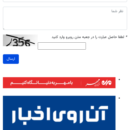
*
لطفا حاصل عبارت را در جعبه متن روبرو وارد کنید
ارسال