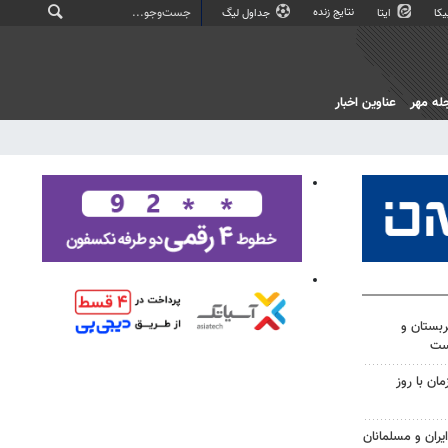
نتایج زنده
کا
ایتا
جداول لیگ
له مهر
عناوین اخبار
ربستان و
ست
ن با روز
ران و مسلمانان