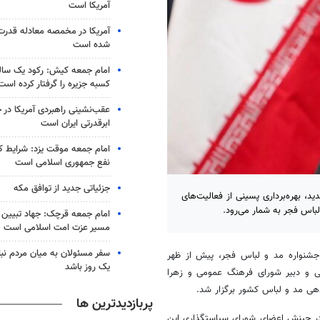
آمریکا است
آمریکا در مخمصه معادله قدرت ا
شده است
امام جمعه کیش: رکود یک سال
کسبه جزیره را گرفتار کرده است
عقب‌نشینی راهبردی آمریکا در 
ابرقدرتی ایران است
امام جمعه موقت یزد: شرایط ک
نفع جمهوری اسلامی است
جزئیاتی جدید از توافق مکه
 بهره‌برداری پسینی از فعالیت‌های
باس فجر به شمار می‌رود.
امام جمعه قرچک: جهاد تبیین و
مسیر عزت امت اسلامی است
سفر مسئولان به میان مردم نبا
شنواره مد و لباس فجر، پیش از ظهر
یک روز باشد
 اسلامی و دبیر شورای فرهنگ عمومی و زهرا
دهی مد و لباس کشور برگزار شد.
پربازدیدترین ها
ر چینش اعضای شورای سیاستگذاری این