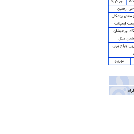
کت
تور کربلا
حی اربعین
معتبر پزشکان
مت ایمپلنت
اه تیزهوشان
شین هتل
رین جراح بینی
مهرینو