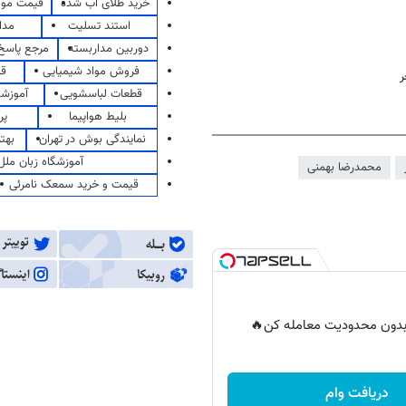
خرید طلای آب شده
قیمت مو
استند تسلیت
مدا
دوربین مداربسته
مرجع پاسخ 
فروش مواد شیمیایی
قی
ر
قطعات لباسشویی
آموزشگ
بلیط هواپیما
پر
نمایندگی بوش در تهران
بهت
آموزشگاه زبان ملل
محمدرضا بهمنی
قیمت و خرید سمعک نامرئی
ر بدون محدودیت معامله کن🔥
دریافت وام