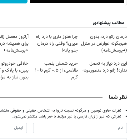
مطالب پیشنهادی
درمان زانو درد، بدون
چرا هنوز داری با درد راه
آرتروز مفصل زانو
هیچگونه عوارض در منزل
میری؟ وقتی راه درمان
برای همیشه درم
(◂پرسش‌نامه)
جلو پاته!
◗پرسش‌نامه◖
این درد نیاز به تحمل
خرید شمش پلمپ
خلافی خودروتو ا
نداره❗ زانو درد منظورمونه
طلاسی، از ۰.۵ گرم تا ۱۰
ببین، با پلاک و 
گرم
بدون نیاز به مرا
حضوری
نظر شما
نظرات حاوی توهین و هرگونه نسبت ناروا به اشخاص حقیقی و حقوقی منتشر 
نظراتی که غیر از زبان فارسی یا غیر مرتبط با خبر باشد منتشر نمی‌شود.