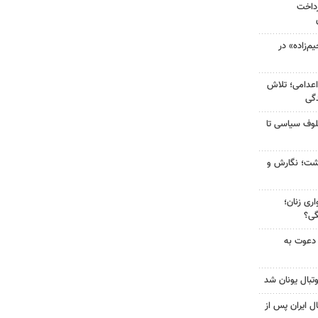
رداخت
‌زاده» در
اعدامی؛ تلاش
گی
لوف سیاسی تا
زگشت؛ نگارش و
ری زنان؛
گی؟
 دعوت به
تبال یونان شد
ل ایران پس از