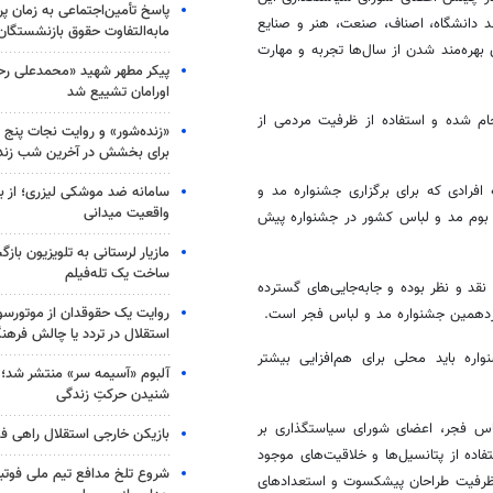
پاسخ تأمین‌اجتماعی به زمان پ
د دانشگاه، اصناف، صنعت، هنر و صنایع
مابه‌التفاوت حقوق بازنشستگان
هره‌مند شدن از سال‌ها تجربه و مهارت
پیکر مطهر شهید «محمدعلی رحیم
اورامان تشییع شد
جام شده و استفاده از ظرفیت مردمی از
«زنده‌شور» و روایت نجات پنج 
برای بخشش در آخرین شب زند
رادی که برای برگزاری جشنواره مد و
سامانه ضد موشکی لیزری؛ از ب
واقعیت میدانی
 بوم مد و لباس کشور در جشنواره پیش
مازیار لرستانی به تلویزیون با
ساخت یک تله‌فیلم
د و نظر بوده و جابه‌جایی‌های گسترده
روایت یک حقوقدان از موتورسوا
یزدهمین جشنواره مد و لباس فجر است.
استقلال در تردد یا چالش فرهن
ه باید محلی برای هم‌افزایی بیشتر
آلبوم «آسیمه سر» منتشر شد؛
شنیدن حرکتِ زندگی
س فجر، اعضای شورای سیاستگذاری بر
بازیکن خارجی استقلال راهی فو
فاده از پتانسیل‌ها و خلاقیت‌های موجود
شروع تلخ مدافع تیم ملی فوتبا
 ظرفیت طراحان پیشکسوت و استعدادهای