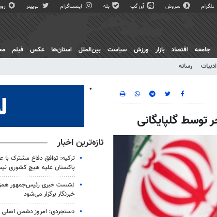
تلگرام
سروش
آی گپ
بله
اینستاگرام
توییتر
روبی
جامعه
اقتصاد
بازار
ورزش
سیاست
بین‌الملل
استان‌ها
عکس
فیلم
مج
ادبیات
رسانه
 توسط گلپایگانی
تازه‌ترین اخبار
ترکیه‌: توافق دفاع مشترک با ع
پاکستان علیه هیچ کشوری نی
نشست خبری رئیس‌جمهور همزما
خبرنگار برگزار می‌شود
دستجردی: امروز دشمن اصلی ای