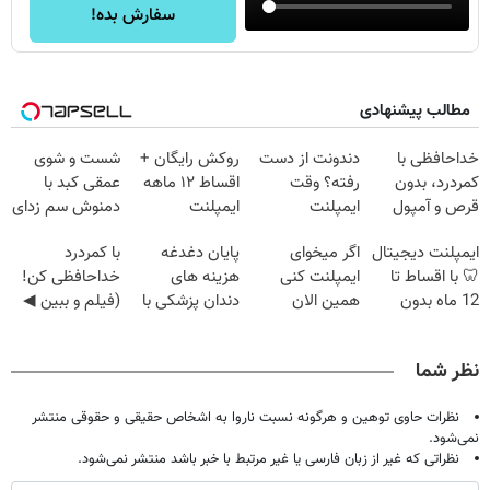
سفارش بده!
مطالب پیشنهادی
خداحافظی با
دندونت از دست
روکش رایگان +
شست و شوی
کمردرد، بدون
رفته؟ وقت
اقساط ۱۲ ماهه
عمقی کبد با
قرص و آمپول
ایمپلنت
ایمپلنت
دمنوش سم زدای
دیجیتاله
گیاهی
ایمپلنت دیجیتال
اگر میخوای
پایان دغدغه
با کمردرد
🦷 با اقساط تا
ایمپلنت کنی
هزینه های
خداحافظی کن!
12 ماه بدون
همین الان
دندان پزشکی با
(فیلم و ببین ◀
سود و ضامن ✅
وقتشه | فقط با
پک سفید کننده
پرسش‌نامه رو
۲۵ میلیون
خانگی
پرکن)
نظر شما
تومان!!!
نظرات حاوی توهین و هرگونه نسبت ناروا به اشخاص حقیقی و حقوقی منتشر
نمی‌شود.
نظراتی که غیر از زبان فارسی یا غیر مرتبط با خبر باشد منتشر نمی‌شود.