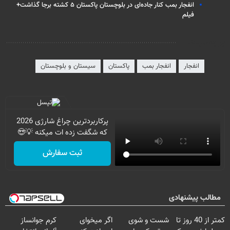
انفجار بمب کنار جاده‌ای در بلوچستان پاکستان ۵ کشته برجا گذاشت+
فیلم
برچسب‌ها
انفجار
انفجار بمب
پاکستان
سیستان و بلوچستان
پرکاربردترین چراغ شارژی 2026
که شگفت زده ات میکنه 💡😍
ثبت سفارش
مطالب پیشنهادی
کمتر از 40 روز تا
شست و شوی
اگر میخوای
کرم جوانساز