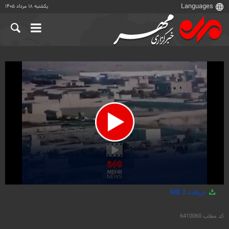
یکشنبه ۱۸ مرداد ۱۴۰۵
0
دریافت
2 MB
seconds
of
5
کد مطلب
6410060
seconds