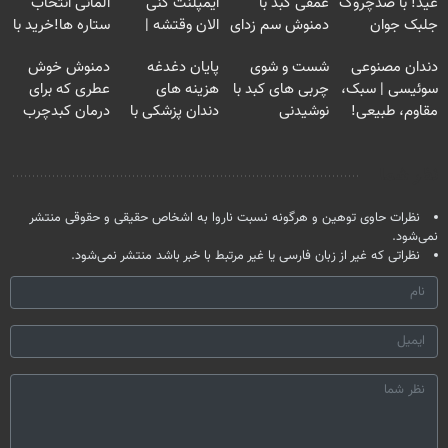
عید! با ضدچروک
عمقی کبد با
ایمپلنت کنی
آلمانی انتخاب
جلبک جوان
دمنوش سم زدای
الان وقتشه |
ستاره ها!خرید با
شو40%تخفیف
گیاهی
فقط با ۲۵
تخفیف
دندان مصنوعی
شست و شوی
پایان دغدغه
دمنوش خوش
میلیون تومان!!!
سوئیسی | سبک،
چربی های کبد با
هزینه های
عطری که برای
مقاوم، طبیعی!
نوشیدنی
دندان پزشکی با
درمان کبدچرب
ویزیت
گیاهی(55%تخفیف)
پک سفید کننده
معجزه میکنه
رایگان+پرداخت
خانگی
نظر شما
اقساطی😍
نظرات حاوی توهین و هرگونه نسبت ناروا به اشخاص حقیقی و حقوقی منتشر
نمی‌شود.
نظراتی که غیر از زبان فارسی یا غیر مرتبط با خبر باشد منتشر نمی‌شود.