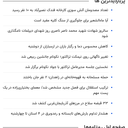
پربازدیدترین ها
تعداد مصدومان آتش سوزی کارخانه فندک نصیرآباد به ۱۰ نفر رسید
آیا ماءالشعیر برای جلوگیری از سنگ کلیه مفید است
سالروز شهادت شهید محمد ناصر ناصری روز شهدای دیپلمات نامگذاری
شود
کاهش محسوس دما و رگبار باران در ارسباران از دوشنبه
تغییر ناگهانی روی نیمکت تراکتور؛ نکونام جانشین ربیعی شد
نخستین جلسه مدیرعامل تراکتور با جواد نکونام برگزار شد
حمله مسلحانه به قهوه‌خانه‌ای در زاهدان؛ ۲ نفر جان باختند
ترکیب استقلال برای فصل جدید مشخص شد/ معمای بختیاری‌زاده در یک
پست مهم
۳۳ قبضه سلاح در مرزهای آذربایجان‌غربی کشف شد
هشدار تداوم بارش‌های تابستانه و رعدوبرق در ۴ استان تا چهارشنبه
صفحه اول روزنامه‌ها