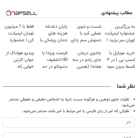
مطالب پیشنهادی
به بزرگترین
شست و شوی
پایان دغدغه
فقط با ؟ میلیون
جشنواره ایمپلنت
عمقی کبد با
هزینه های
تومان ایمپلنت
تهران سر بزنید !
دمنوش سم زدای
دندان پزشکی با
کن | جشنواره
| فقط ۲۵
گیاهی
پک سفید کننده
تموم نشه !!!
خرید موبایل با
جادوی درمان
فرصت ویژه! با
ویدیو هولناک از
میلیون !
خانگی
اسنپ پی | در ۴
جای زخم در سه
40٪تخفیف
جوان کارتن
قسط بدون سود
هفته! (همین
دندوناتو در حد
خوابی که
و کارمزد!
حالا رایگان
کامپوزیت سفید
میلیاردر شد.
صحبت کنید)
کن
آموزش رایگان
نظر شما
نظرات حاوی توهین و هرگونه نسبت ناروا به اشخاص حقیقی و حقوقی منتشر
نمی‌شود.
نظراتی که غیر از زبان فارسی یا غیر مرتبط با خبر باشد منتشر نمی‌شود.