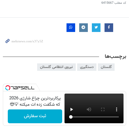
کد مطلب
6415667
برچسب‌ها
گلستان
دستگیری
نیروی انتظامی گلستان
پرکاربردترین چراغ شارژی 2026
که شگفت زده ات میکنه 💡😍
ثبت سفارش