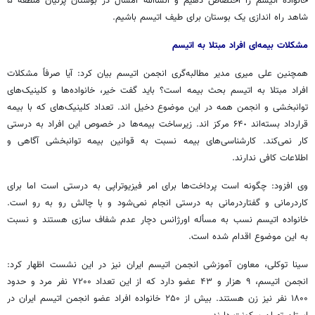
خانواده
اتیسم
را اختصاص دهیم و انشاالله امسال در بوستان پرنیان منطقه ۵
شاهد راه اندازی یک بوستان برای طیف
اتیسم
باشیم.
مشکلات بیمه‌ای افراد مبتلا به
اتیسم
همچنین علی
میری
مدیر
مطالبه‌گری
انجمن
اتیسم
بیان کرد: آیا صرفاً مشکلات
افراد مبتلا به
اتیسم
بحث بیمه است؟ باید گفت خیر، خانواده‌ها و کلینیک‌های
توانبخشی و انجمن همه در این موضوع دخیل
اند
. تعداد کلینیک‌های که با بیمه
قرارداد بسته‌اند ۶۴٠ مرکز
اند
. زیرساخت بیمه‌ها در خصوص این افراد به درستی
کار نمی‌کند. کارشناسی‌های بیمه نسبت به قوانین بیمه توانبخشی آگاهی و
اطلاعات کافی ندارند.
وی افزود: چگونه است پرداخت‌ها برای امر فیزیوتراپی به درستی است اما برای
کاردرمانی و گفتاردرمانی به درستی انجام نمی‌شود و با چالش رو به رو است.
خانواده
اتیسم
نسب به
مسأله
اورژانس دچار عدم شفاف سازی هستند و نسبت
به این موضوع اقدام شده است.
سینا توکلی، معاون آموزشی انجمن
اتیسم
ایران نیز در این نشست اظهار کرد:
انجمن
اتیسم
، ۹ هزار و ۴۳ عضو دارد که از این تعداد ۷۲۰۰ نفر مرد و حدود
۱۸۰۰ نفر نیز زن هستند. بیش از ۲۵۰ خانواده افراد عضو انجمن
اتیسم
ایران در