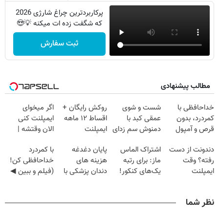
پرکاربردترین چراغ شارژی 2026
که شگفت زده ات میکنه 💡😍
ثبت سفارش
مطالب پیشنهادی
خداحافظی با
شست و شوی
روکش رایگان +
اگر میخوای
کمردرد، بدون
عمقی کبد با
اقساط ۱۲ ماهه
ایمپلنت کنی
قرص و آمپول
دمنوش سم زدای
ایمپلنت
الان وقتشه |
گیاهی
فقط با ۲۵
دندونت از دست
اشتراک الماس
پایان دغدغه
با کمردرد
میلیون تومان!!!
رفته؟ وقت
ماز: برای رتبه
هزینه های
خداحافظی کن!
ایمپلنت
یک‌های کنکور!
دندان پزشکی با
(فیلم و ببین ◀
دیجیتاله
پک سفید کننده
پرسش‌نامه رو
خانگی
پرکن)
نظر شما