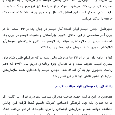
وی افزود: از ١٣ فروردین ماه آگاهی بخشی
اتیسم
آغاز می‌شود و به ضرورت و
اهمیت
اتیسم
پرداخته می‌شود. هرکدام از طیف‌ها نیز نیازهای جداگانه خود را
دارند. لازم به ذکر است این اختلال که علل و درمان آن نیز ناشناخته است یک
جامعه را درگیر می‌کند.
مدیرعامل انجمن
اتیسم
ایران گفت: آمار
اتیسم
در جهان یک در ٣۶ است، اما در
ایران آمار مشخصی از این اختلال نداریم. بزرگسالان و خانواده
اتیسم
در ایران رها
شده‌اند. برخی از خانواده‌های مبتلا به
اتیسم
به دلیل هزینه‌های سرسام‌آور
توانبخشی مجبور شدند درمان و توانبخشی را رها کنند.
غفاری ادامه داد: در ایران ٢۴ سازمان شناسایی شده‌اند که هرکدام نقش شأن برای
بیماران
اتیسم
تعریف شده و ما هرسال ویژه برنامه‌ای داریم بنام ٢٠+٣ که دفتر
ریاست جمهوری نیز به آن اضافه شد. انجمن
اتیسم
با همکاری همه سازمان‌های
مرتبط در کشور تلاش کرد تا راهی تنظیم کند.
راه اندازی یک بوستان افراد مبتلا به
اتیسم
همچنین در این مراسم حمید صاحب مدیرکل سلامت شهرداری تهران نیز گفت: اگر
ما به عنوان یک نهاد فرهنگی اجتماعی کمرنگ باشیم قطعاً اثرات این چالش
مضاعف خواهد شد و بحران‌های اجتماعی را برای خانواده‌ها فراهم می‌کند. هدف