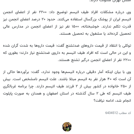
استان تهران سکونت دارند.
وی درباره مشکلات افراد طیف
اتیسم
توضیح داد: ۲۲۰۰ نفر از اعضای انجمن
اتیسم
ایران از پوشک بزرگسال استفاده می‌کنند. حدود ۲۰ درصد اعضای انجمن نیز
قدرت تکلم ندارند. خوشبختانه، ۱۵۰۰ نفر نیز از اعضای انجمن در مدارس عالی
تحصیل کرده‌اند یا مشغول به تحصیل هستند.
توکلی با انتقاد از قیمت داروهای
ضدتشنج
گفت: قیمت داروها به شدت گران شده
و این در حالی است که افراد طیف
اتیسم
به داروی
ضدتشنج
نیاز دارند؛ بطوری که
۲۲۰۰ نفر از اعضای انجمن درگیر تشنج هستند.
وی با بیان اینکه آمار دقیقی درباره اتیسم‌ها وجود ندارد، گفت: برآوردها حاکی از
آن است که ۴۰ هزار نفر به
اتیسم
مبتلا باشند. علت
اتیسم
نامشخص است. بیش
از ۲۵۰ خانواده در کشور بیش از ۲ فرزند طیف
اتیسم
دارند. چرا برنامه غربالگری
طیف
اتیسم
که طی ۲ سال گذشته در استان اصفهان و همدان به صورت پایلوت
انجام شد، ادامه نیافت؟
کد مطلب
6434512