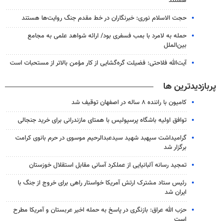
هستند
حجت الاسلام نوری: خبرنگاران در خط مقدم جنگ روایت‌ها هستند
حمله به لامرد با بمب فسفری بود/ ارائه شواهد علمی به مجامع
بین‌الملل
آیت‌الله فلاحتی: فضیلت گره‌گشایی از کار مؤمن بالاتر از مستحبات است
پربازدیدترین ها
کامیون با راننده ۸ ساله در اصفهان توقیف شد
توافق اولیه باشگاه پرسپولیس با همتای مازندرانی برای خرید جنجالی
گرامیداشت سپهبد شهید سیدعبدالرحیم موسوی در حرم بانوی کرامت
برگزار شد
تمجید رسانه آلبانیایی از عملکرد آسانی مقابل استقلال خوزستان
رئیس ستاد مشترک ارتش آمریکا خواستار راهی برای خروج از جنگ با
ایران شد
حزب الله عراق: بازنگری در پاسخ به حمله اخیر عربستان و آمریکا مطرح
است