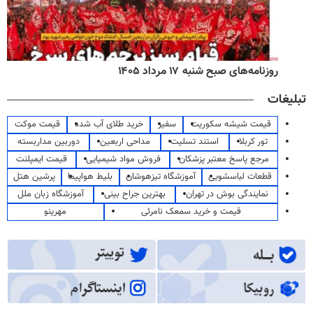
روزنامه‌های صبح شنبه ۱۷ مرداد ۱۴۰۵
تبلیغات
قیمت شیشه سکوریت
سفیر
خرید طلای آب شده
قیمت موکت
تور کربلا
استند تسلیت
مداحی اربعین
دوربین مداربسته
مرجع پاسخ معتبر پزشکان
فروش مواد شیمیایی
قیمت ایمپلنت
قطعات لباسشویی
آموزشگاه تیزهوشان
بلیط هواپیما
پرشین هتل
نمایندگی بوش در تهران
بهترین جراح بینی
آموزشگاه زبان ملل
قیمت و خرید سمعک نامرئی
مهرینو