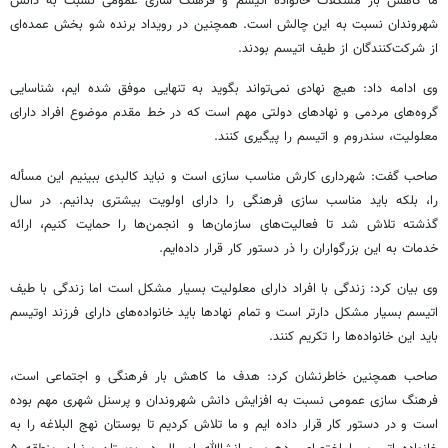
ما کاهش بار مشکلات خانواده
اتیسم
و فرهنگ سازی عمومی نسبت به دانش
شهروندان نسبت به این چالش است. همچنین در رویداد برنده شو بخش عمده‌ای
از شرکت‌کنندگان از طیف
اتیسم
بودند.
وی ادامه داد: هیچ نهادی نمی‌تواند بگوید به تنهایی موفق شده
ایم
، شناسایی
گروه‌های مردمی و نهادهای دولتی مهم است که در خط مقدم موضوع افراد دارای
معلولیت، سندروم و
اتیسم
را پیگیری کنند.
صاحب گفت: شهرداری کارش مناسب سازی است و نباید کالبدی ببینیم این
مسأله
را، بلکه باید مناسب سازی فرهنگی را دارای اولویت بیشتری بدانیم. در سال
گذشته تلاش شد تا فعالیت‌های سازمان‌ها و انجمن‌ها را حمایت کنیم، ارائه
خدمات به این بزرگواران را
ذر
دستور کار قرار داده‌ایم.
وی بیان کرد: زندگی با افراد دارای معلولیت بسیار مشکل است اما زندگی با طیف
اتیسم
بسیار مشکل
دارتر
است و تمام نهادها باید خانواده‌های دارای فرزند
اوتیسم
باید این خانواده‌ها را تکریم کنند.
صاحب همچنین خاطرنشان کرد: هدف ما کاهش بار فرهنگی و اجتماعی است،
فرهنگ سازی عمومی نسبت به افزایش دانش شهروندان و پرسنل شهری مهم بوده
است و در دستور کار قرار داده
ایم
و ما تلاش کردیم تا بوستان
نهج
البلاغه
را به