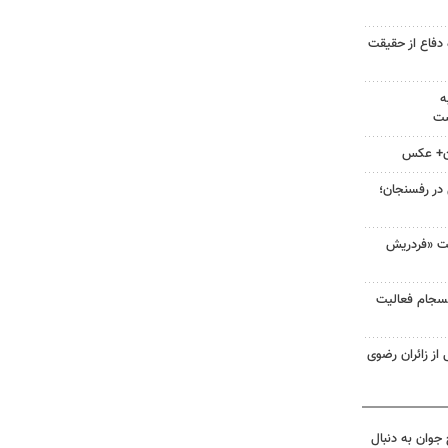
ه دفاع از حقیقت
ه
ست
ان+ عکس
 در رفسنجان؛
لت «فردریش
انسجام فعالیت
 از زائران رضوی
جوان به دنبال