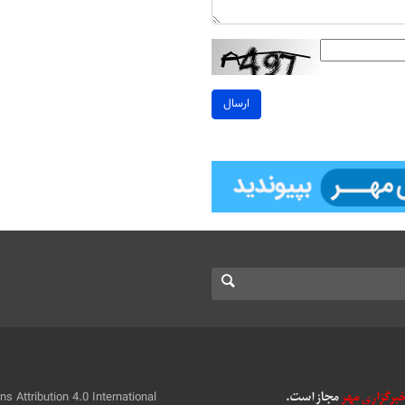
ارسال
 Attribution 4.0 International