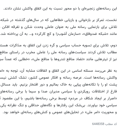
این رسانه‌های زنجیره‌ای با دو محور نسبت به این
اتفاق
واکنش نشان دادند.
نخست، تمرکز بر بازخوانی و بازیابی خطاهایی که در سال‌های گذشته در شبکه‌ه
تلاش برای بازنمایی رسانه ملی به عنوان
عاملی
وحدت شکن و تفرقه
افکن
در
مانند «شبکه
ضدوفاق
»، «سازمان
آشوب‌زا
و کج کارکرد» و… به آن پرداخته شد.
دوم، تلاش برای تسویه حساب سیاسی و گره زدن این
اتفاق
به مذاکرات هسته‌
مطالب
تلاش کردند سیاست‌های رسانه ملی را عاملی مخرب در راستای منافع 
نیز از تیترهایی مانند «تضاد منافع تندروها با منافع ملی»، «خطایی که عمداً 
به نظر می‌رسد مسئله اساسی در این
اتفاق
و اتفاقات مشابه آن، توجه به «ام
واکنش رسانه‌ها است. عرصه رسانه و افکار عمومی کشور، تشک کشتی نیست 
پشت او را با تکانه‌های پیاپی به خاک بمالیم و دور افتخار بزنیم. باید مسائل
فارغ از اختلافات رویکردی یا سیاسی مدیران صدا و
سیما
با برخی رسانه‌های
«اصرار بر ایجاد شکاف در مردم» توسط برخی رسانه‌ها باشیم، با این مقصود 
روزنامه‌های صبح شنبه ۱۷ مرداد ۱۴۰۵
روزنام
سیاسی خود بیاورند. بی‌شک این رفتارها و نگاه‌های حداقلی و تنگ
نظرانه
یکی ا
و محوریت «امر ملی» در تحلیل‌های عمومی و
کنش‌های
رسانه‌ای خواهد بود.
کد مطلب
6448358