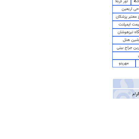
کت
تور کربلا
حی اربعین
معتبر پزشکان
مت ایمپلنت
اه تیزهوشان
شین هتل
رین جراح بینی
مهرینو