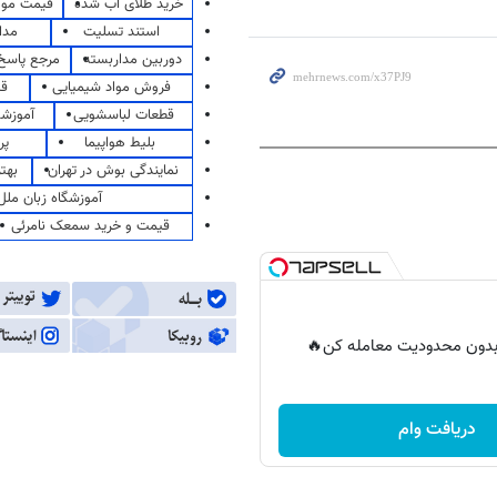
خرید طلای آب شده
قیمت مو
استند تسلیت
مدا
دوربین مداربسته
مرجع پاسخ 
فروش مواد شیمیایی
قی
قطعات لباسشویی
آموزشگ
بلیط هواپیما
پر
نمایندگی بوش در تهران
بهت
آموزشگاه زبان ملل
قیمت و خرید سمعک نامرئی
ر بدون محدودیت معامله کن🔥
دریافت وام