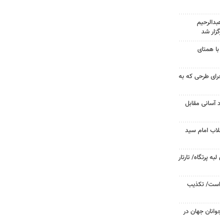
دالرحیم
زار شد
با همتای
جرای طرحی که به
د آسانی مقابل
لاب امام سید
 پرتگاه/ تارتار
 است/ تکذیب
وانان جهان در