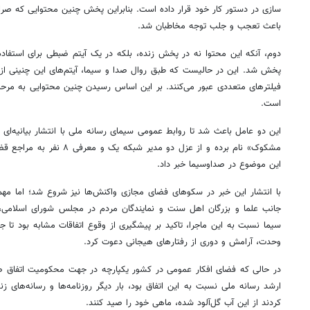
سازی در دستور کار خود قرار داده است. بنابراین پخش چنین محتوایی که صر
باعث تعجب و جلب توجه مخاطبان شد.
دوم، آنکه این محتوا نه در پخش زنده، بلکه در یک آیتم ضبطی برای استفاده ب
پخش شد. این در حالیست که طبق روال صدا و سیما، آیتم‌های این چنینی از اب
فیلترهای متعددی عبور می‌کنند. بر این
اساس
رسیدن چنین محتوایی به مرحل
است.
این دو عامل باعث شد تا روابط عمومی سیمای رسانه ملی با انتشار بیانیه‌ای ا
مشکوک» نام برده و از
عزل
دو مدیر شبکه یک و معرفی 
این موضوع در صداوسیما خبر داد.
با انتشار این خبر در
سکوهای
فضای مجازی واکنش‌ها نیز شروع شد؛ اما مهم‌ت
جانب
علما و بزرگان اهل سنت و نمایندگان مردم در مجلس شورای اسلامی،
سیما نسبت به این ماجرا، تاکید
بر پیشگیری
از وقوع اتفاقات مشابه بود تا ج
وحدت، آرامش و دوری از رفتارهای هیجانی دعوت کرد.
در
حالی
که فضای افکار عمومی در کشور یکپارچه در جهت محکومیت
اتفاق
صو
ارشد رسانه ملی نسبت به این
اتفاق
بود، بار دیگر روزنامه‌ها و رسانه‌های 
کردند از این آب گل‌آلود شده، ماهی خود را صید کنند.