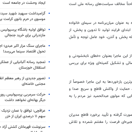
ایجاد وحشت در جامعه است
احتاً مخالف سیاست‌های رسانه ملی است
گرامیداشت سپهبد شهید سیدعب
موسوی در حرم بانوی کرامت برگ
ه عنوان میان‌برنامه در سیمای خانواده
توافق اولیه باشگاه پرسپولیس 
تدای فرایند تولید تا تدوین و پخش، از
مازندرانی برای خرید جنجالی
ه پخش و آنتن، خود
عامل
توجه و تأمل
ماجرای سنگ مزار اکبر عبدی؛ ا
تحول اقتصاد سینما می‌رسد!
ز این ماجرا
بعنوان
«خطای نابخشودنی و
تمجید رسانه آلبانیایی از عملکر
۸ نفر به مراجع قضائی و تشکیل کمیته‌ای ویژه برای بررسی
استقلال خوزستان
تصویر جدیدی از رهبر معظم انق
رین بازخوردها به این ماجرا خصوصاً
از
مجتبی خامنه‌ای
 حمایت از واکنش قاطع و سریع صدا و
حرکت سرمربی پرسپولیس روی لبه
ایی که مولوی عبدالحمید نیز مردم را به
دیگر بهانه‌ای نخواهد داشت
عراقچی: توافق با عمان نزدیک
رت گرفته و تأیید برخورد قاطع مدیران
سهم ۱۱ درصدی ایران از خزر
زنجیره‌ای فرصت را مغتنم شمرده و تلاش
سرنوشت قهرمانان کشتی آزاد ج