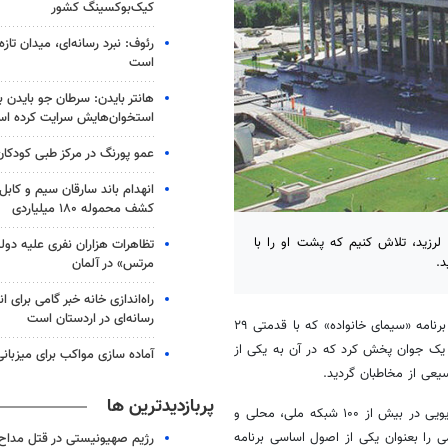
کیک‌بوکسینگ کشور
رئوف: نبرد رسانه‌ای، میدان تاز
است
هانتر بایدن: سرطان جو بایدن ب
استخوان‌هایش سرایت کرده ا
عمو پورنگ در مرکز طبی کودک
انهدام باند سارقان سیم و کابل
کشف محموله ۱۸۰ میلیاردی
زید، تلاش کنیم که پشت او را با
تظاهرات هزاران نفری علیه دو
د.
مرتس» در آلمان
راه‌اندازی خانه خبر گامی برای 
رسانه‌ای در اردستان است
ظهر چهارشنبه ۳ اردیبهشت ماه، هنگام پخش برنامه «سیمای خانواده» که با قدمتی ۲۹
یک جوان پخش کرد که در آن به یکی از
آماده سازی مواکب برای میزبانی
یعی از
مخاطبان
گردید.
پربازدیدترین ها
نخست، آنکه رسانه ملی با پخش روزانه هزاران ساعت برنامه تلویزیونی و رادیویی در بیش از ۱۰۰ شبکه ملی، محلی و
می را
بعنوان
یکی از اصول اساسی برنامه
رژیم صهیونیستی در قتل مداح 