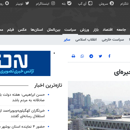
تلگرام
سروش
آی گپ
بله
اینستاگرام
توییتر
روبی
جامعه
اقتصاد
بازار
ورزش
سیاست
بین‌الملل
استان‌ها
عکس
فیلم
مج
سیاست خارجی
انقلاب اسلامی
سایر
ره‌ای
تازه‌ترین اخبار
حسن ابراهیمی: هفته دولت بای
صادقانه به مردم باشد
خبرنگاران کهگیلویه‌وبویراحمد 
استقلال رسانه‌ای گفتند
حضور ۴ نماینده استان بوشهر