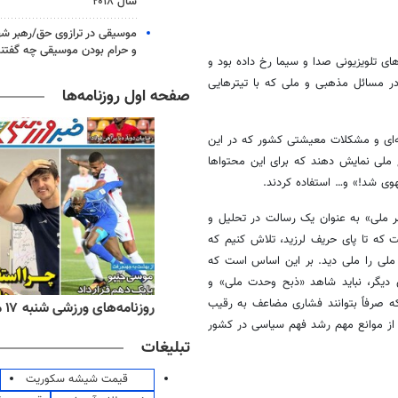
سال ۲۰۱۸
موسیقی در ترازوی حق/رهبر شهی
و حرام بودن موسیقی چه گفتن
ای تلویزیونی صدا و سیما رخ داده بود و
 مسائل مذهبی و ملی که با تیترهایی
صفحه اول روزنامه‌ها
ای و مشکلات معیشتی کشور که در این
ملی نمایش دهند که برای این محتواها
سهوی شد!» و… استفاده کردند.
ر ملی» به عنوان یک رسالت در تحلیل و
که تا پای حریف لرزید، تلاش کنیم که
 ملی را ملی دید. بر این
اساس
است که
 دیگر، نباید شاهد «ذبح وحدت ملی» و
که صرفاً بتوانند فشاری مضاعف به رقیب
ه‌های اقتصادی شنبه ۱۷ مرداد ۱۴۰۵
روزنامه‌های ورزشی شنبه ۱۷ مرداد ۱۴۰۵
ز موانع مهم رشد
فهم
سیاسی در کشور
تبلیغات
قیمت شیشه سکوریت