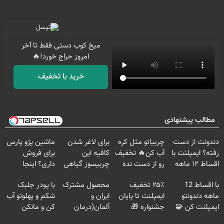
میخ کوب دستی فقط تا آخر
امروز حراج خورد!🔥
خرید با تخفیف
مطالب پیشنهادی
دندونت از دست
چربیاتو مثل کره
برای لاغر شدن
ماشین پژو پارس
رفته؟ ایمپلنت با
آب کن🔥 تخفیف
کافیه این
برای فروش
اقساط ۱۲ ماهه
رو از دست نده
چربیسوز گیاهی
داری؟ اینجا
راه حلشه
😉
رو سفارش
سریع بفروشش
با اقساط 12
۲۵٪ تخفیف
محصول مشترک
با پودر جلبک
بدی(50%تخفیف
ماهه دندونتو
ایمپلنت تا پایان
ایران و
شکم و پهلوتو آب
تا امشب)
ایمپلنت کن 🧩
جشنواره 🎁
آلمان(درمان
کن و مانکن
بدون سود
انواع ریزش مو)
شو(تخفیف تا