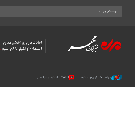
طراحی خبرگزاری نستوه
گرافیک: استودیو پیکسل