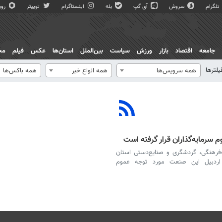
تلگرام
سروش
آی گپ
بله
اینستاگرام
توییتر
روبی
جامعه
اقتصاد
بازار
ورزش
سیاست
بین‌الملل
استان‌ها
عکس
فیلم
مج
یلترها
همه سرویس‌ها
همه انواع خبر
همه باکس‌ها
سرمایه‌گذاران قرار گرفته است
ث‌فرهنگی، گردشگری و صنایع‌دستی استان
اردبیل این صنعت مورد توجه عموم