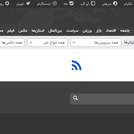
تلگرام
سروش
آی گپ
بله
اینستاگرام
توییتر
روبی
جامعه
اقتصاد
بازار
ورزش
سیاست
بین‌الملل
استان‌ها
عکس
فیلم
مج
یلترها
همه سرویس‌ها
همه انواع خبر
همه باکس‌ها