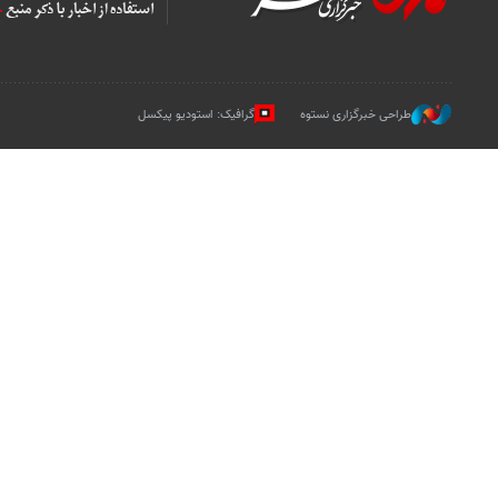
طراحی خبرگزاری نستوه
گرافیک: استودیو پیکسل