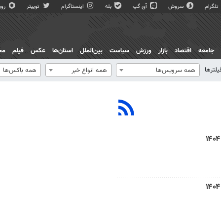
تلگرام
سروش
آی گپ
بله
اینستاگرام
توییتر
روبی
جامعه
اقتصاد
بازار
ورزش
سیاست
بین‌الملل
استان‌ها
عکس
فیلم
مج
یلترها
همه سرویس‌ها
همه انواع خبر
همه باکس‌ها