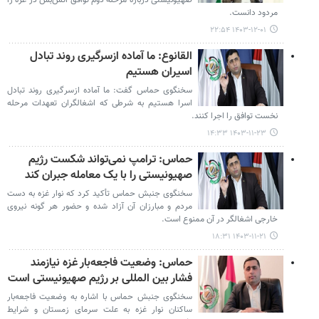
صهیونیستی درباره مرحله دوم توافق آتش‌بس در غزه را
مردود دانست.
۱۴۰۳-۱۲-۰۱ ۲۲:۵۴
القانوع: ما آماده ازسرگیری روند تبادل
اسیران هستیم
سخنگوی حماس گفت: ما آماده ازسرگیری روند تبادل
اسرا هستیم به شرطی که اشغالگران تعهدات مرحله
نخست توافق را اجرا کنند.
۱۴۰۳-۱۱-۲۳ ۱۴:۳۳
حماس: ترامپ نمی‌تواند شکست رژیم
صهیونیستی را با یک معامله جبران کند
سخنگوی جنبش حماس تأکید کرد که نوار غزه به دست
مردم و مبارزان آن آزاد شده و حضور هر گونه نیروی
خارجی اشغالگر در آن ممنوع است.
۱۴۰۳-۱۱-۲۱ ۱۸:۳۱
حماس: وضعیت فاجعه‌بار غزه نیازمند
فشار بین المللی بر رژیم صهیونیستی است
سخنگوی جنبش حماس با اشاره به وضعیت فاجعه‌بار
ساکنان نوار غزه به علت سرمای زمستان و شرایط