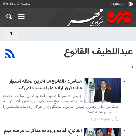
پنجشنبه ۱۵ مرداد ۱۴۰۵
عبداللطیف القانوع
0
حماس: «القانوع»تا آخرین لحظه استوار
ماند؛ ترور اراده ما را سست نمی‌کند
جنبش حماس با صدور بیانیه‌ای ضمن تسلیت شهادت
«عبداللطیف القانوع» سخنگوی این جنبش تأکید کرد که
هدف قرار دادن رهبران جنبش حماس و سخنگویان آن هرگز اراده ملت فلسطین را
در هم نخواهد شکست.
۱۴۰۴-۰۱-۰۷ ۱۲:۱۷
القانوع: آماده ورود به مذاکرات مرحله دوم