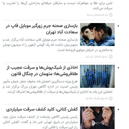
امنی برای طلا و جواهرات نیست و سارقان حرفه‌ای به‌راحتی آن‌ها را تخریب یا
سرقت می‌کنند.
۱۴۰۴-۰۷-۱۶ ۲۰:۰۱
بازسازی صحنه جرم زورگیر موبایل قاپ در
سعادت آباد تهران
بازسازی صحنه جرم موبایل قاپ سعادت آباد برگزار شد و
متهم بیان داشت که یک گوشی آیفون را ۸ میلیون تومان
به مالخری در خیابان مولوی فروخته است.
۱۴۰۴-۰۵-۱۱ ۰۸:۰۸
اخاذی از شیک‌پوش‌ها و سرقت عجیب از
طلافروشی‌ها؛ متهمان در چنگال قانون
طرح ویژه دستگیری اعضای باند مخوف جعل عنوان مأمور
پلیس امنیت در اداره آگاهی تهران بزرگ برگزار شد و
اعضای این باند به اخاذی از شیک‌پوش‌ها و سرقت از طلافروشی‌ها اعتراف کردند.
۱۴۰۴-۰۵-۰۹ ۰۶:۴۶
کفش کتانی، کلید کشف سرقت میلیاردی
رئیس پلیس آگاهی پایتخت از کشف سرقت منزل چند
میلیاردی در شرق تهران خبر داد و گفت: کفش کتانی
راز این سرقت را فاش کرد.