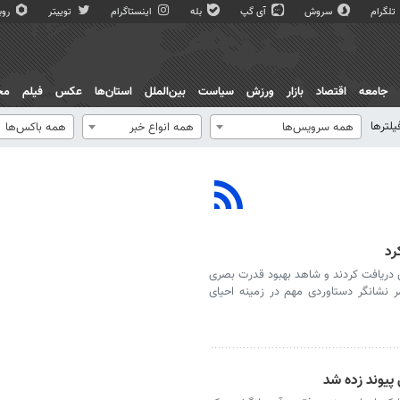
تلگرام
سروش
آی گپ
بله
اینستاگرام
توییتر
روبی
جامعه
اقتصاد
بازار
ورزش
سیاست
بین‌الملل
استان‌ها
عکس
فیلم
مج
یلترها
همه سرویس‌ها
همه انواع خبر
همه باکس‌ها
ادی دریافت کردند و شاهد بهبود قدرت بصری
نشانگر دستاوردی مهم در زمینه احیای