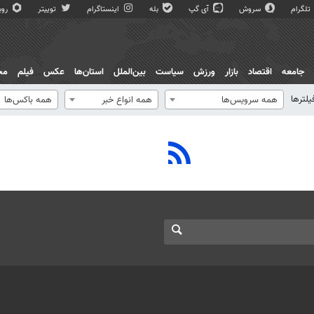
تلگرام
سروش
آی گپ
بله
اینستاگرام
توییتر
روبی
جامعه
اقتصاد
بازار
ورزش
سیاست
بین‌الملل
استان‌ها
عکس
فیلم
مج
یلترها
همه سرویس‌ها
همه انواع خبر
همه باکس‌ها