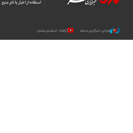
طراحی خبرگزاری نستوه
گرافیک: استودیو پیکسل