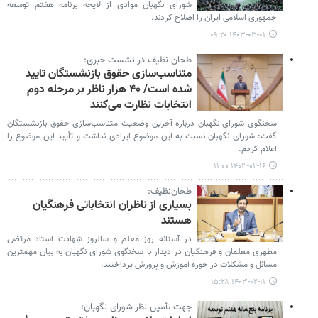
شورای نگهبان موادی از لایحه برنامه هفتم توسعه
جمهوری اسلامی ایران را اصلاح کردند.
۱۴۰۳-۰۳-۰۱ ۰۹:۲۰
طحان نظیف در نشست خبری:
متناسب‌سازی حقوق بازنشستگان تایید
شده است/ ۴۰ هزار ناظر بر مرحله دوم
انتخابات نظارت می‌کنند
سخنگوی شورای نگهبان درباره آخرین وضعیت متناسب‌سازی حقوق بازنشستگان
گفت: شورای نگهبان نسبت به این موضوع ایرادی نداشت و تأیید این موضوع را
اعلام کردم.
۱۴۰۳-۰۲-۱۶ ۱۱:۰۰
طحان‌نظیف:
بسیاری از ناظران انتخاباتی فرهنگیان
هستند
در آستانه روز معلم و سالروز شهادت استاد مرتضی
مطهری معلمان و فرهنگیان در دیدار با سخنگوی شورای نگهبان به بیان مهمترین
مسائل و مشکلات در حوزه آموزش و پرورش پرداختند.
۱۴۰۳-۰۲-۱۱ ۱۵:۲۸
جهت تأمین نظر شورای نگهبان؛