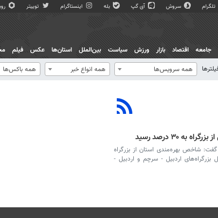
تلگرام
سروش
آی گپ
بله
اینستاگرام
توییتر
روبی
جامعه
اقتصاد
بازار
ورزش
سیاست
بین‌الملل
استان‌ها
عکس
فیلم
مج
یلترها
همه سرویس‌ها
همه انواع خبر
همه باکس‌ها
به ۳۰ درصد رسید
گفت: شاخص بهره‌مندی استان از بزرگراه
 که با تکمیل بزرگراه‌های اردبیل - سرچم و اردبیل -