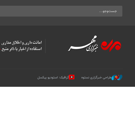
طراحی خبرگزاری نستوه
گرافیک: استودیو پیکسل