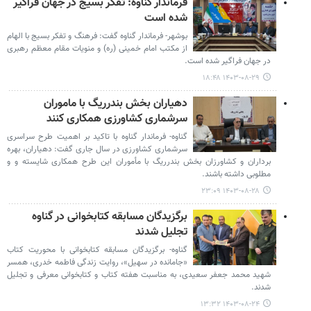
فرماندار گناوه: تفکر بسیج در جهان فراگیر
شده است
بوشهر- فرماندار گناوه گفت: فرهنگ و تفکر بسیج با الهام
از مکتب امام خمینی (ره) و منویات مقام معظم رهبری
در جهان فراگیر شده است.
۱۴۰۳-۰۸-۲۹ ۱۸:۴۸
دهیاران بخش بندرریگ با ماموران
سرشماری کشاورزی همکاری کنند
گناوه- فرماندار گناوه با تاکید بر اهمیت طرح سراسری
سرشماری کشاورزی در سال جاری گفت: دهیاران، بهره
برداران و کشاورزان بخش بندرریگ با مأموران این طرح همکاری شایسته و و
مطلوبی داشته باشند.
۱۴۰۳-۰۸-۲۸ ۲۳:۰۹
برگزیدگان مسابقه کتابخوانی در گناوه
تجلیل شدند
گناوه- برگزیدگان مسابقه کتابخوانی با محوریت کتاب
«جامانده در سهیل»، روایت زندگی فاطمه خدری، همسر
شهید محمد جعفر سعیدی، به مناسبت هفته کتاب و کتابخوانی معرفی و تجلیل
شدند.
۱۴۰۳-۰۸-۲۴ ۱۳:۳۲