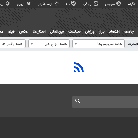
تلگرام
سروش
آی گپ
بله
اینستاگرام
توییتر
روبی
جامعه
اقتصاد
بازار
ورزش
سیاست
بین‌الملل
استان‌ها
عکس
فیلم
مج
یلترها
همه سرویس‌ها
همه انواع خبر
همه باکس‌ها