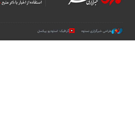
طراحی خبرگزاری نستوه
گرافیک: استودیو پیکسل