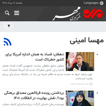
یکشنبه ۱۸ مرداد ۱۴۰۵
مهسا امینی
دهقان: فساد به همان اندازه آمریکا برای
کشور خطرناک است
معاون سابق حقوقی ریاست جمهوری گفت: فساد همان
اندازه برای کشور خطرناک است که آمریکا خطرناک است
چون وجود اینها به محبت مردم به نظام ضربه می زند در حالیکه مردم پای پرچم
ولایت ایستادند.
۱۴۰۴-۱۱-۰۹ ۰۹:۳۶
برداشتن روبنده قرة‌العین مصداق برهنگی
بود!/ نقش بهاییت در اتفاقات ۱۴۰۱
نویسنده رمان «شبانی گرگ» درباره ماجرای کشف حجاب