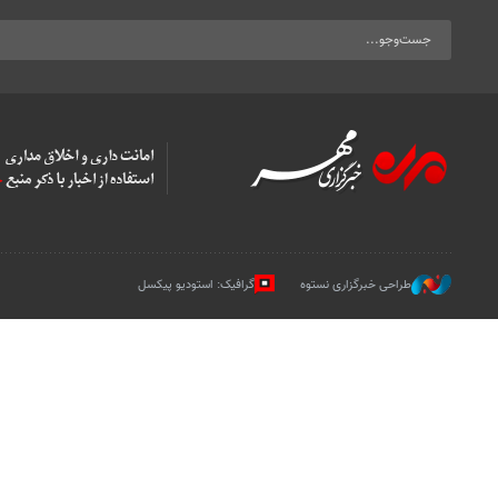
طراحی خبرگزاری نستوه
گرافیک: استودیو پیکسل