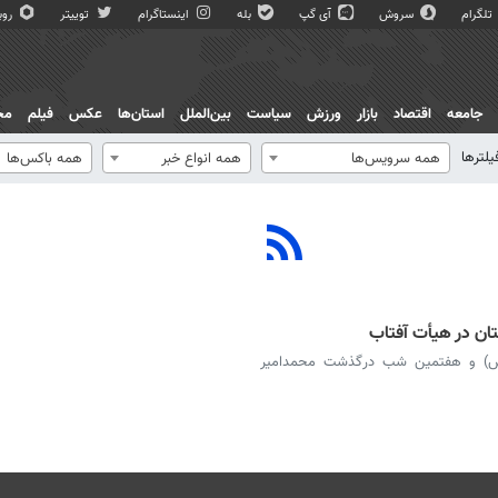
تلگرام
سروش
آی گپ
بله
اینستاگرام
توییتر
روبی
جامعه
اقتصاد
بازار
ورزش
سیاست
بین‌الملل
استان‌ها
عکس
فیلم
مج
یلترها
همه سرویس‌ها
همه انواع خبر
همه باکس‌ها
ن در هیأت آفتاب
س) و هفتمین شب درگذشت محمدامیر