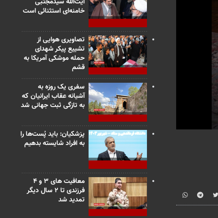
آیت‌الله سیدمجتبی
خامنه‌ای استثنائی است
تصاویری هوایی از
تشییع پیکر شهدای
حمله موشکی آمریکا به
قشم
سفری یک روزه به
آشیانه عقاب ایرانیان که
به تازگی ثبت جهانی شد
0
پزشکیان: باید پُست‌ها را
seconds
به افراد شایسته بدهیم
of
2
minutes,
42
seconds
Vo
معافیت های ۳ و ۴
90%
فرزندی تا ۲ سال دیگر
تمدید شد