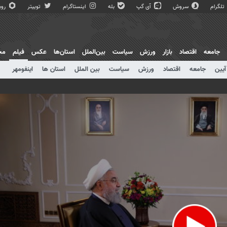
تلگرام
سروش
آی گپ
بله
اینستاگرام
توییتر
روبی
جامعه
اقتصاد
بازار
ورزش
سیاست
بین‌الملل
استان‌ها
عکس
فیلم
مج
آیین
جامعه
اقتصاد
ورزش
سیاست
بین الملل
استان ها
اینفومهر