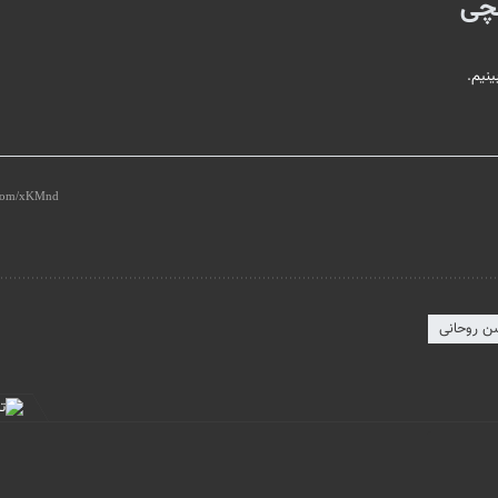
نچی
نیم.
ن روحانی