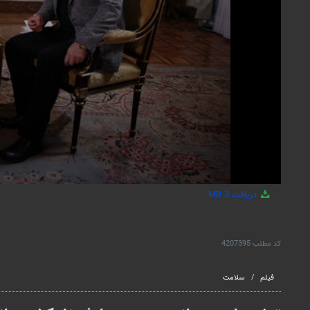
دریافت
3 MB
کد مطلب
4207395
فیلم
سلامت