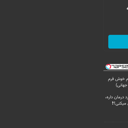
ام خوش فرم
جهانی)
د درمان داره،
 میکنی؟❗