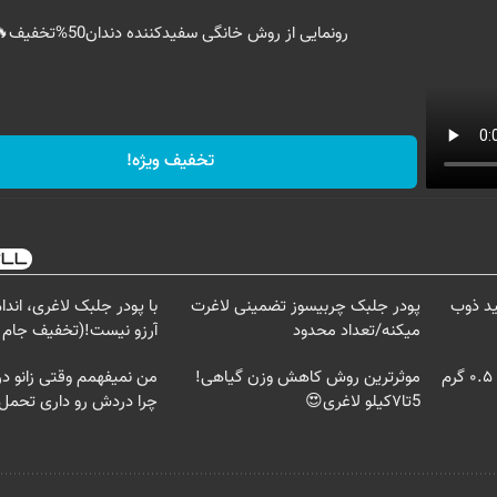
رونمایی از روش خانگی سفیدکننده دندان50%تخفیف🔥
تخفیف ویژه!
ید ذوب
پودر جلبک چربیسوز تضمینی لاغرت
با پودر جلبک لاغری، اند
میکنه/تعداد محدود
آرزو نیست!(تخفیف جام 
خرید شمش پلمپ طلاسی، از ۰.۵ گرم
موثرترین روش کاهش وزن گیاهی!
من نمیفهمم وقتی زانو در
5تا۷کیلو لاغری😍
چرا دردش رو داری تحمل