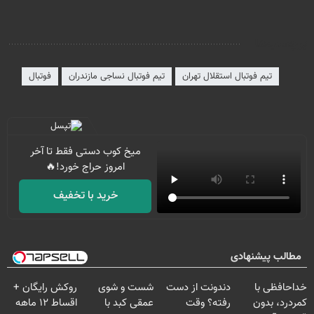
برچسب‌ها
تیم فوتبال استقلال تهران
تیم فوتبال نساجی مازندران
فوتبال
میخ کوب دستی فقط تا آخر
امروز حراج خورد!🔥
خرید با تخفیف
مطالب پیشنهادی
خداحافظی با
دندونت از دست
شست و شوی
روکش رایگان +
کمردرد، بدون
رفته؟ وقت
عمقی کبد با
اقساط ۱۲ ماهه