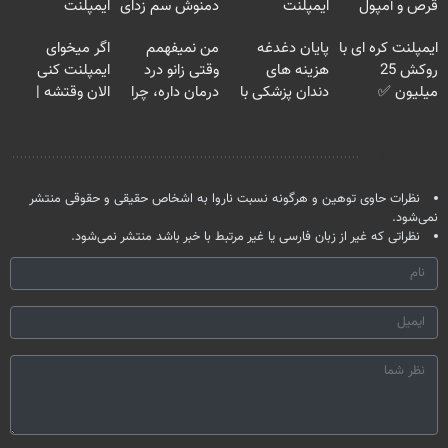
قرص و آمپول
ایمپلنت
دمنوش سم زدای
ایمپلنت
دیجیتاله
گیاهی
ایمپلنت کره ای با
پایان دغدغه
من نمیفهمم
اگر میخوای
روکش 25
هزینه های
وقتی زانو درد
ایمپلنت کنی
میلیون ✅
دندان پزشکی با
درمان داره، چرا
الان وقتشه |
اقساط 12 ماهه
پک سفید کننده
دردش رو داری
فقط با ۲۵
+ 15 سال
خانگی
تحمل میکنی؟❗
میلیون تومان!!!
نظر شما
گارانتی
نظرات حاوی توهین و هرگونه نسبت ناروا به اشخاص حقیقی و حقوقی منتشر
نمی‌شود.
نظراتی که غیر از زبان فارسی یا غیر مرتبط با خبر باشد منتشر نمی‌شود.