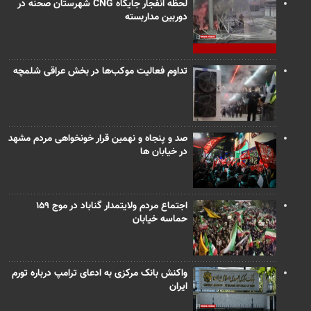
لحظه انفجار جایگاه CNG شهرستان صحنه در
دوربین مداربسته
تداوم فعالیت موکب‌ها در بخش عراقی شلمچه
صد و پنجاه و نهمین قرار خونخواهی مردم مشهد
در خیابان ها
اجتماع مردم ولایتمدار گناباد در موج ۱۵۹
حماسه خیابان
واکنش بانک مرکزی به ادعای ترامپ درباره تورم
ایران