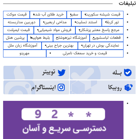
تبلیغات
قیمت شیشه سکوریت
سفیر
خرید طلای آب شده
قیمت موکت
تور کربلا
استند تسلیت
مداحی اربعین
دوربین مداربسته
مرجع پاسخ معتبر پزشکان
فروش مواد شیمیایی
قیمت ایمپلنت
قطعات لباسشویی
آموزشگاه تیزهوشان
بلیط هواپیما
پرشین هتل
نمایندگی بوش در تهران
بهترین جراح بینی
آموزشگاه زبان ملل
قیمت و خرید سمعک نامرئی
مهرینو