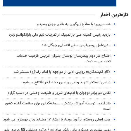
تازه‌ترین اخبار
شمسی‌پور: با سلاح زیرگیری به طلای جهان رسیدم
بازدید رئیس کمیته ملی پارالمپیک از تمرینات تیم ملی پاراتکواندو زنان
مدیرعامل پرسپولیس سفیر افتخاری چوگان شد
افتتاح فاز دوم بیمارستان بوستان شیراز؛ افزایش ظرفیت خدمات
تخصصی سلامت
«گاهِ گم‌شدگان»؛ روایتی ادبی از مواجهه با امام رضا(ع) منتشر شد
عباسی: استخر شهید رجایی ورامین دهه فجر افتتاح می‌شود
تقابل دو برادر نوجوان با آدم‌های شرور و طبیعت وحشی در «شب گراز»
ظفرقندی: توسعه آموزش پزشکی، سرمایه‌گذاری برای سلامت آینده کشور
است
معبر اصلی روستای برآرود رودبار با اعتبار ۱۷ میلیارد ریال بهسازی می شود
تغییر مثبت در عملکرد مالی بانک صادرات / درآمد عملیاتی 80 درصد رشد