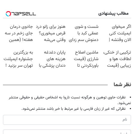
مطالب پیشنهادی
اگر میخوای
شست و شوی
هنوز برای زانو درد
جادوی درمان
ایمپلنت کنی
عمقی کبد با
قرص میخوری؟
جای زخم در سه
الان وقتشه |
دمنوش سم زدای
وقتی می‌شه
هفته! (همین
فقط با ۲۵
گیاهی
بدون عمل
حالا رایگان
ترکیبی از خنکی،
ماشین اصلاح
پایان دغدغه
به بزرگترین
میلیون تومان!!!
درمانش کرد؟؟؟؟
صحبت کنید)
لطافت هوا و
شارژی (قیمت
هزینه های
جشنواره ایمپلنت
زیبایی (قیمت
باورنکردنی تا
دندان پزشکی با
تهران سر بزنید !
باور نکردنی!)
امشب)
پک سفید کننده
| فقط ۲۵
خانگی
میلیون !
نظر شما
نظرات حاوی توهین و هرگونه نسبت ناروا به اشخاص حقیقی و حقوقی منتشر
نمی‌شود.
نظراتی که غیر از زبان فارسی یا غیر مرتبط با خبر باشد منتشر نمی‌شود.