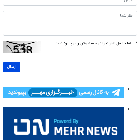
*
لطفا حاصل عبارت را در جعبه متن روبرو وارد کنید
ارسال