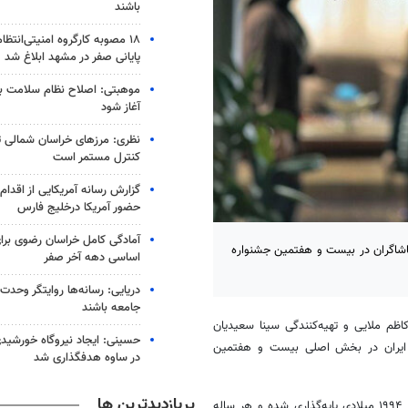
باشند
۱۸ مصوبه کارگروه امنیتی‌انتظ
پایانی صفر در مشهد ابلاغ شد
موهبتی: اصلاح نظام سلامت باید
آغاز شود
نظری: مرزهای خراسان شمالی 
کنترل مستمر است
گزارش رسانه آمریکایی از اقدام ا
حضور آمریکا درخلیج فارس
آمادگی کامل خراسان رضوی برای
ماشاگران در بیست و هفتمین جشنواره‌
اساسی دهه آخر صفر
دریایی: رسانه‌ها روایتگر وحدت
جامعه باشند
اظم ملایی و تهیه‌کنندگی سینا سعیدیان
ای ایران در بخش اصلی بیست و هفتمین
در ساوه هدفگذاری شد
پربازدیدترین ها
جشنواره‌ فیلم آستین معروف به جشنواره‌ فیلمنامه‌نویسان دنیاست که از سال ۱۹۹۴ میلادی پایه‌گذاری شده و هر ساله