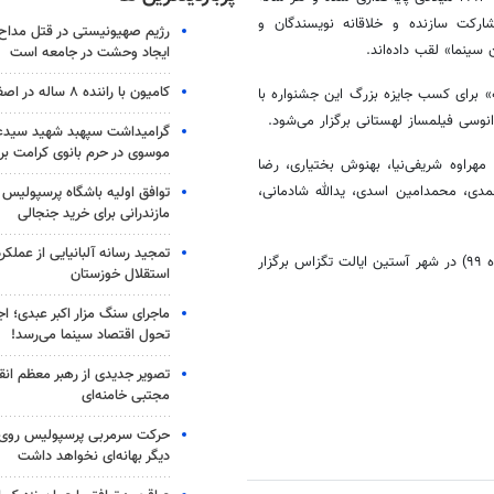
ارکت سازنده و خلاقانه‌ نویسندگان و
رژیم صهیونیستی در قتل مداح 
سینما» لقب داده‌اند.
ایجاد وحشت در جامعه است
کامیون با راننده ۸ ساله در اصفهان توقیف شد
 برای کسب جایزه‌ بزرگ این جشنواره با
نوسی فیلمساز لهستانی برگزار می‌شود.
گرامیداشت سپهبد شهید سیدعب
موسوی در حرم بانوی کرامت برگ
راوه شریفی‌نیا، بهنوش بختیاری، رضا
مدی، محمدامین اسدی، یدالله شادمانی،
توافق اولیه باشگاه پرسپولیس 
مازندرانی برای خرید جنجالی
تمجید رسانه آلبانیایی از عملکر
بیست و هفتمین جشنواره‌ فیلم آستین از ۲۲ تا ۲۹ اکتبر ۲۰۲۰ (۱ تا ۸ آبان ماه ۹۹) در شهر آستین ایالت تگزاس برگزار
استقلال خوزستان
ماجرای سنگ مزار اکبر عبدی؛ ا
تحول اقتصاد سینما می‌رسد!
تصویر جدیدی از رهبر معظم انق
مجتبی خامنه‌ای
حرکت سرمربی پرسپولیس روی لبه
دیگر بهانه‌ای نخواهد داشت