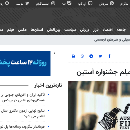
تلگرام
سروش
آی گپ
بله
اینستاگرام
توییتر
روبی
جامعه
اقتصاد
بازار
ورزش
سیاست
بین‌الملل
استان‌ها
عکس
فیلم
مج
یقی و هنرهای تجسمی
یلم جشنواره‌ آستین
تازه‌ترین اخبار
تأکید ایران و آفریقای جنوبی بر
همکاری‌های علمی در بریکس
اعلام می شود
فرماندار لنگرود: رسانه‌ها پل 