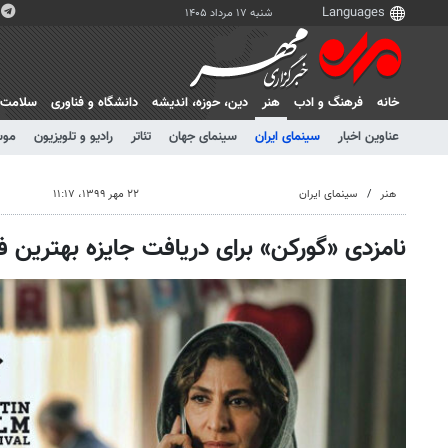
شنبه ۱۷ مرداد ۱۴۰۵
خانه
فرهنگ و ادب
هنر
دين، حوزه، انديشه
دانشگاه و فناوری
سلامت
عناوین اخبار
سینمای ایران
سینمای جهان
تئاتر
رادیو و تلویزیون
موس
هنر
سینمای ایران
۲۲ مهر ۱۳۹۹، ۱۱:۱۷
نامزدی «گورکن» برای دریافت جایزه بهترین ف