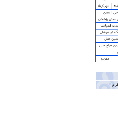
کت
تور کربلا
حی اربعین
معتبر پزشکان
مت ایمپلنت
اه تیزهوشان
شین هتل
رین جراح بینی
مهرینو