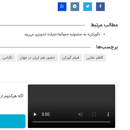
مطالب مرتبط
«گورکن» به جشنواره «جوگجا-نتپک» اندونزی می‌رود
برچسب‌ها
کاظم ملایی
فیلم گورکن
حضور هنر ایران در جهان
تگزاس
اگه هرکدوم از
روزنامه‌های صبح شنبه ۱۷ مرداد ۱۴۰۵
روزنام