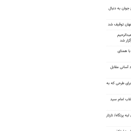
جوان به دنبال
دالرحیم
زار شد
با همتای
د آسانی مقابل
جرای طرحی که به
لاب امام سید
 پرتگاه/ تارتار