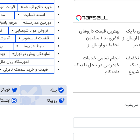
خرید طلای آب شده
قیمت مو
استند تسلیت
مدا
دوربین مداربسته
مرجع پاسخ 
فروش مواد شیمیایی
قی
 با یک
بهترین قیمت داروهای
ارسال از
لاغری، با ۱ میلیون
قطعات لباسشویی
آموزشگ
تبر
تخفیف و ارسال از
بلیط هواپیما
پر
داروخانه‌
نمایندگی بوش در تهران
بهت
 تخفیف
انجام تمامی خدمات
آموزشگاه زبان ملل
؛ یک
خودرویی در محل با یدک
قیمت و خرید سمعک نامرئی
 شروع
دات کام
نمی‌شود.