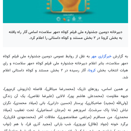
دبیرخانه دومین جشنواره ملی فیلم کوتاه «مهر سلامت» اسامی آثار راه ‌یافته
به بخش کرونا در ۲ بخش مستند و کوتاه داستانی را اعلام کرد.
به گزارش
خبرگزاری مهر
به نقل از روابط عمومی دومین جشنواره ملی فیلم کوتاه
«مهر سلامت»،
بنابر
اعلام دبیرخانه جشنواره ملی فیلم کوتاه «مهر سلامت» و رای
هیات انتخاب بخش
کرونا
، آثار رسیده در ۲ بخش مستند و کوتاه داستانی اعلام
شد.
بر همین اساس، روزهای تاریک (محمدرضا میثاقی)، فاصله (داریوش کرم‌پور)،
جبهه مقاومت (محمدعلی هاشم پور)، لالایی (علیرضا تقاصی)، یک آن زندگی
(ولی‌الله (مجید)
صاحبکاری
)، پرستار (حسین دارابی)، بانی (میلاد محمدی)، نگران
نباش
(
مانا
پاک سرشت)،
امروزهم
نه (مرجان اسماعیلی)، تحت تعقیب (میلاد
محمدی)، من مسافرم (مرتضی
صفامنصوری
)، ملاقات آخر (محمدمهدی فکریان)،
برگرد
خونه
(جواد (
طائل
) نوروزی)، شب بارانی (مجید آذری فر)، با هم (نواب