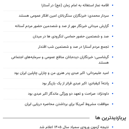
اقامه نماز استغاثه به امام زمان (عج) در آستارا
سردار محمدی: خبرنگاران سنگربانان امین افکار عمومی هستند
گزارش میدانی خبرنگار مهر از صد و شصدمین حضور مردم آستانه
صد و شصتمین حضور حماسی لنگرودی ها در میدان
تجمع مردم آستارا در صد و شصتمین شب اقتدار
گرشاسبی: خبرنگاران دیده‌بانان منافع عمومی و سرمایه‌های اجتماعی
هستند
امید علیمردانی: اکبر عبدی پدر هنری من و چارلی چاپلین ایران بود
پانته‌آ کیقبادی: اکبر عبدی فراتر از یک بازیگر بود
داودنژاد: صراحت و تعهد دو ویژگی ماندگار اکبر عبدی بود
موافقت مشروط آمریکا برای برداشتن محاصره دریایی ایران
پربازدیدترین ها
نتیجه آزمون ورودی سمپاد سال ۱۴۰۵ اعلام شد