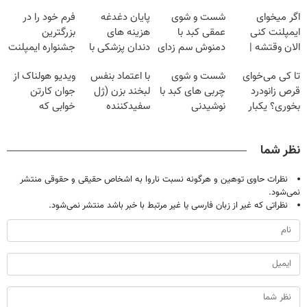
اگر میخوای
شست و شوی
پایان دغدغه
فرم خود را در
ایمپلنت کنی
عمقی کبد با
هزینه های
بزرگترین
الان وقتشه |
دمنوش سم زدای
دندان پزشکی با
جشنواره ایمپلنت
فقط با ۲۵
گیاهی
پک سفید کننده
تهران پر کنید ! |
تا کی می‌خوای
شست و شوی
با اعتماد بنفس
ویدیو هولناک از
میلیون تومان!!!
خانگی
فقط ۲۵ میلیون
قرص زانودرد
چربی های کبد با
لبخند بزن (ژل
جوان کارتن
بخوری؟ یکبار
نوشیدنی
سفیدکننده
خوابی که
اصولی درمانش
گیاهی(55%تخفیف)
دندان40%تخفیف)
میلیاردر شد.
کن
آموزش رایگان
نظر شما
نظرات حاوی توهین و هرگونه نسبت ناروا به اشخاص حقیقی و حقوقی منتشر
نمی‌شود.
نظراتی که غیر از زبان فارسی یا غیر مرتبط با خبر باشد منتشر نمی‌شود.