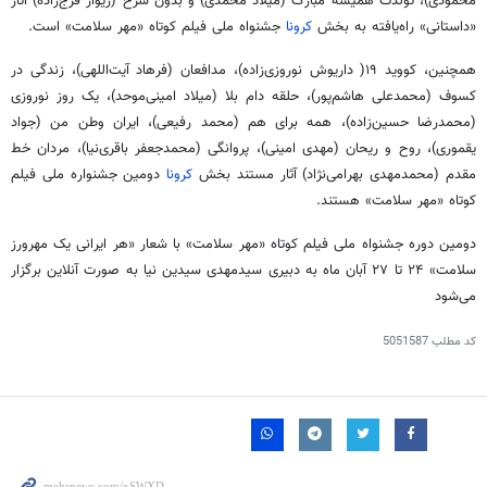
محمودی)، تولدت همیشه مبارک (میلاد محمدی) و بدون شرح (
ژیوار
فرج‌زاده) آثار
«داستانی» راه‌یافته به بخش
کرونا
جشنواه
ملی فیلم کوتاه «مهر سلامت» است.
همچنین،
کووید
۱۹( داریوش نوروزی‌زاده)، مدافعان (فرهاد آیت‌اللهی)، زندگی در
کسوف (محمدعلی هاشم‌پور)، حلقه
دام
بلا (میلاد امینی‌موحد)، یک روز نوروزی
(محمدرضا حسین‌زاده)، همه برای هم (محمد رفیعی)، ایران وطن من (جواد
یقموری
)، روح و ریحان (مهدی امینی)، پروانگی (محمدجعفر باقری‌نیا)، مردان خط
مقدم (محمدمهدی بهرامی‌نژاد) آثار مستند بخش
کرونا
دومین جشنواره ملی فیلم
کوتاه «مهر سلامت» هستند.
دومین دوره
جشنواه
ملی فیلم کوتاه «مهر سلامت» با شعار «هر ایرانی یک مهرورز
سلامت» ۲۴ تا ۲۷ آبان ماه به دبیری
سیدمهدی
سیدین نیا به صورت آنلاین برگزار
می‌شود
کد مطلب
5051587