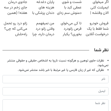
اگر میخوای
شست و شوی
پایان دغدغه
جادوی درمان
ایمپلنت کنی
عمقی کبد با
هزینه های
جای زخم در سه
الان وقتشه |
دمنوش سم زدای
دندان پزشکی با
هفته! (همین
فقط با ۲۵
گیاهی
پک سفید کننده
حالا رایگان
فروش خودرو
تا کی می‌خوای
من نمیفهمم
زانو درد رو تحمل
میلیون تومان!!!
خانگی
صحبت کنید)
شما فقط با یک
قرص زانودرد
وقتی زانو درد
می‌کنی که چی؟
درخواست آنلاین
بخوری؟ یکبار
درمان داره، چرا
راه‌حلش
✔
اصولی درمانش
دردش رو داری
همین‌جاست!
کن
تحمل میکنی؟❗
نظر شما
نظرات حاوی توهین و هرگونه نسبت ناروا به اشخاص حقیقی و حقوقی منتشر
نمی‌شود.
نظراتی که غیر از زبان فارسی یا غیر مرتبط با خبر باشد منتشر نمی‌شود.