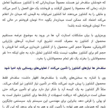
که خودشان سلف‌خر نیز هستند معمولاً میدان‌دارانی که با کشاورز مستقیماً تعامل
دارند، زمانی که
محصولا
را تحویل گرفتند و فروختند یک حق
العمل
را کسر می‌کند
و مابقی را به کشاورز می‌دهند اما کشاورز نمی‌تواند به قیمتی که میدان دار اعلام
می‌کند اعتماد کند ممکن است میدان‌دار بگوید ۲۰۰ تومان فروختم در حالی که
۴۰۰ تومان فروخته شده باشد!
ورمزیاری با بیان مشکلات استارت
آپ
ها
در ورود به موضوع عرضه مستقیم
محصول از کشاورز به مصرف کننده، تشریح کرد: استارت آپ‌های بازاریابی
اکترونیکی
، معمولاً حجم کمی محصول را از کشاورز خریداری می‌کنند اما فروش با
حجم کم برای کشاورز مطلوب نیست بلکه کشاورز تمایل دارد به جای اینکه ۱۰۰ نفر
محصولاتش را بخرند یک نفر تمام محصولاتش را بخرد.
سلف‌خر
ها
نیازهای کشاورز را تأمین می‌کنند / تعاونی‌های روستایی باید احیا شود
وی با اشاره به سختی‌های رقابت با سلف‌خرها، اظهار داشت: سلف‌خر فقط
محصول کشاورز را پیش خرید نمی‌کند بلکه در تأمین نیاز کشاورز نیز کمک می‌کند.
مثلاً اگر کشاورز به یک کیسه آرد یا شکر نیاز دارد برای او تأمین می‌کند حتی
ممکن است
درشرایطی
که دریافت تسهیلات از بانک‌ها برای کشاورز دشوار است به
او پولی را قرض دهد بنابراین برای مهندسی این سیستم باید سیستمی جایگزین
شود که همزمان هم هم نهاده را تأمین کند و هم به او وام بدهد که این کار را