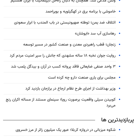
ونس مدعی شد: همچنان به دنبال راه‌حل دیپلماتیک با ایران هستیم
خاموشی با برنامه برق در کهگیلویه و بویراحمد
ائتلاف ضد یمن؛ توطئه صهیونیستی در باب المندب با ابزار سعودی
رهاسازی آب سد «ایوشان»
زنجان؛ قطب راهبردی معدن و صنعت کشور در مسیر توسعه
روایت جوان نخبه ۱۸ ساله مشهدی که جانش را سپر امنیت مردم کرد
۳ واحد صنفی ضایعاتی فاقد پروانه کسب در آران و بیدگل پلمب شد
مجلس برای یاری صنعت دارو چه کرده است
وزیر بهداشت از اجرای طرح نظام ارجاع در برازجان بازدید کرد
کوبیدن سیلی واقعیت برصورت رویا؛ سینمای مستند از مساله اکران رنج
می‌برد
پربازدیدترین ها
شکوه میزبانی در دروازه کربلا؛ عبور یک میلیون زائر از مرز خسروی