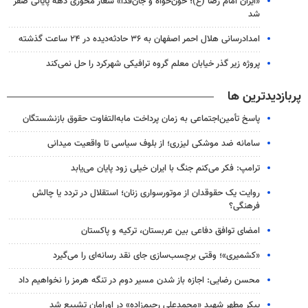
«ایران امام رضا (ع)؛ خون‌خواه و جان‌فدا» شعار محوری دهه پایانی صفر
شد
امدادرسانی هلال احمر اصفهان به ۳۶ حادثه‌دیده در ۲۴ ساعت گذشته
پروژه زیر گذر خیابان معلم گروه ترافیکی شهرکرد را حل نمی‌کند
پربازدیدترین ها
پاسخ تأمین‌اجتماعی به زمان پرداخت مابه‌التفاوت حقوق بازنشستگان
سامانه ضد موشکی لیزری؛ از بلوف سیاسی تا واقعیت میدانی
ترامپ: فکر می‌کنم جنگ با ایران خیلی زود پایان می‌یابد
روایت یک حقوقدان از موتورسواری زنان؛ استقلال در تردد یا چالش
فرهنگی؟
امضای توافق دفاعی بین عربستان، ترکیه و پاکستان
«کشمیری»؛ وقتی برچسب‌سازی جای نقد رسانه‌ای را می‌گیرد
محسن رضایی: اجازه باز شدن مسیر دوم در تنگه هرمز را نخواهیم داد
پیکر مطهر شهید «محمدعلی رحیم‌زاده» در اورامان تشییع شد