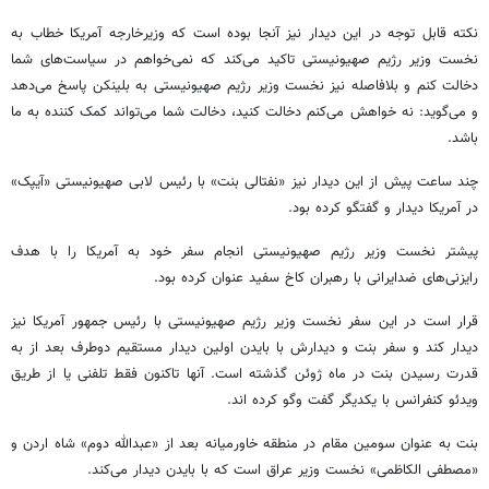
نکته قابل توجه در این دیدار نیز آنجا بوده است که وزیرخارجه آمریکا خطاب به
نخست وزیر رژیم صهیونیستی تاکید می‌کند که نمی‌خواهم در سیاست‌های شما
دخالت کنم و بلافاصله نیز نخست وزیر رژیم صهیونیستی به
بلینکن
پاسخ می‌دهد
و می‌گوید: نه خواهش می‌کنم دخالت کنید، دخالت شما می‌تواند کمک کننده به ما
باشد.
چند ساعت پیش از این دیدار نیز «
نفتالی
بنت
» با رئیس لابی صهیونیستی «
آیپک
»
در آمریکا دیدار و گفتگو کرده بود.
پیشتر
نخست وزیر رژیم صهیونیستی انجام سفر خود به آمریکا را با هدف
رایزنی‌های
ضدایرانی
با رهبران کاخ سفید عنوان کرده بود.
قرار است در این سفر نخست وزیر رژیم صهیونیستی با رئیس جمهور آمریکا نیز
دیدار کند و سفر
بنت
و دیدارش با
بایدن
اولین دیدار مستقیم
دوطرف
بعد از به
قدرت رسیدن
بنت
در ماه ژوئن گذشته است. آنها تاکنون فقط تلفنی یا از طریق
ویدئو کنفرانس با یکدیگر گفت
وگو
کرده
اند
.
بنت
به عنوان سومین مقام در منطقه خاورمیانه بعد از «عبدالله دوم» شاه اردن و
«مصطفی
الکاظمی
» نخست وزیر عراق است که با
بایدن
دیدار می‌کند.