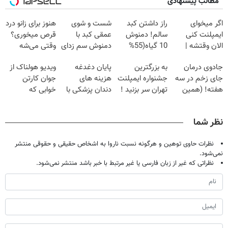
مطالب پیشنهادی
اگر میخوای
راز داشتن کبد
شست و شوی
هنوز برای زانو درد
ایمپلنت کنی
سالم! دمنوش
عمقی کبد با
قرص میخوری؟
الان وقتشه |
10 گیاه(55%
دمنوش سم زدای
وقتی می‌شه
فقط با ۲۵
تخفیف)
گیاهی
بدون عمل
جادوی درمان
به بزرگترین
پایان دغدغه
ویدیو هولناک از
میلیون تومان!!!
درمانش کرد؟؟؟؟
جای زخم در سه
جشنواره ایمپلنت
هزینه های
جوان کارتن
هفته! (همین
تهران سر بزنید !
دندان پزشکی با
خوابی که
حالا رایگان
| فقط ۲۵
پک سفید کننده
میلیاردر شد.
صحبت کنید)
میلیون !
خانگی
آموزش رایگان
نظر شما
نظرات حاوی توهین و هرگونه نسبت ناروا به اشخاص حقیقی و حقوقی منتشر
نمی‌شود.
نظراتی که غیر از زبان فارسی یا غیر مرتبط با خبر باشد منتشر نمی‌شود.