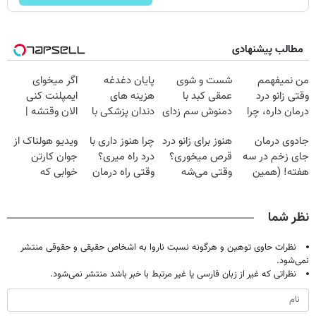
مطالب پیشنهادی
من نمیفهمم
شست و شوی
پایان دغدغه
اگر میخوای
وقتی زانو درد
عمقی کبد با
هزینه های
ایمپلنت کنی
درمان داره، چرا
دمنوش سم زدای
دندان پزشکی با
الان وقتشه |
دردش رو داری
گیاهی
پک سفید کننده
فقط با ۲۵
جادوی درمان
هنوز برای زانو درد
چرا هنوز داری با
ویدیو هولناک از
تحمل میکنی؟❗
خانگی
میلیون تومان!!!
جای زخم در سه
قرص میخوری؟
درد راه میری؟
جوان کارتن
هفته! (همین
وقتی می‌شه
وقتی راه درمان
خوابی که
حالا رایگان
بدون عمل
جلو پاته!
میلیاردر شد.
صحبت کنید)
درمانش کرد؟؟؟؟
آموزش رایگان
نظر شما
نظرات حاوی توهین و هرگونه نسبت ناروا به اشخاص حقیقی و حقوقی منتشر
نمی‌شود.
نظراتی که غیر از زبان فارسی یا غیر مرتبط با خبر باشد منتشر نمی‌شود.