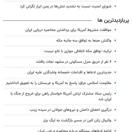
شورای امنیت نسبت به تشدید تنش‌ها در یمن ابراز نگرانی کرد
پربازدیدترین ها
موافقت مشروط آمریکا برای برداشتن محاصره دریایی ایران
واکنش صنعا به توافق سه جانبه مکه
ترکیه: توافق مکه ائتلافی موازی با ناتو نیست
۶ نفر از حریق منزل مسکونی در مشهد نجات یافتند
جدیدترین ادعاها و اقدامات خصمانه واشنگتن علیه ایران
مقاومت اسلامی عراق: پاسخ به آمریکا و عربستان را به تعویق انداختیم
رئیس ستاد مشترک ارتش آمریکا خواستار راهی برای خروج از جنگ با
ایران شد
درگیری اعضای داعش و نیروهای جولانی در سیده زینب
والیبال زنان البرز در مسیر بازگشت به لیگ برتر
ادامه ادعاهای سنتکام درباره محاصره دریایی ایران