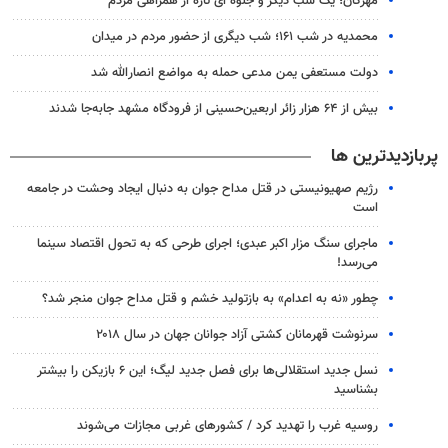
مهرگان؛ یک شب دیگر و جلوه ای تازه از همراهی مردم
محمدیه در شب ۱۶۱؛ شب دیگری از حضور مردم در میدان
دولت مستعفی یمن مدعی حمله به مواضع انصارالله شد
بیش از ۶۴ هزار زائر اربعین‌حسینی از فرودگاه مشهد جابه‌جا شدند
پربازدیدترین ها
رژیم صهیونیستی در قتل مداح جوان به دنبال ایجاد وحشت در جامعه
است
ماجرای سنگ مزار اکبر عبدی؛ اجرای طرحی که به تحول اقتصاد سینما
می‌رسد!
چطور «نه به اعدام» به بازتولید خشم و قتل مداح جوان منجر شد؟
سرنوشت قهرمانان کشتی آزاد جوانان جهان در سال ۲۰۱۸
نسل جدید استقلالی‌ها برای فصل جدید لیگ؛ این ۶ بازیکن را بیشتر
بشناسید
روسیه غرب را تهدید کرد / کشورهای غربی مجازات می‌شوند