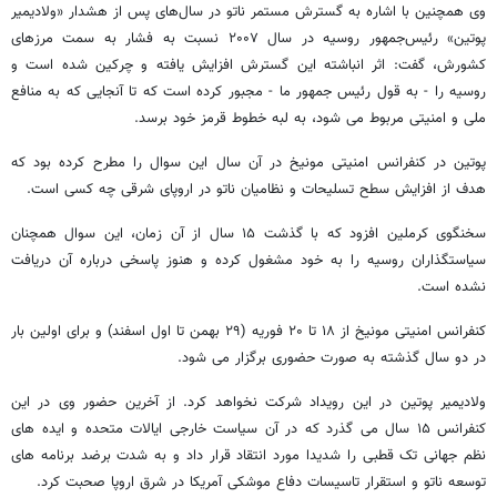
وی همچنین با اشاره به گسترش مستمر ناتو در سال‌های پس از هشدار «ولادیمیر
پوتین» رئیس‌جمهور روسیه در سال ۲۰۰۷ نسبت به فشار به سمت مرزهای
کشورش، گفت: اثر انباشته این گسترش افزایش یافته و چرکین شده است و
روسیه را - به قول رئیس جمهور ما - مجبور کرده است که تا آنجایی که به منافع
ملی و امنیتی مربوط می شود، به لبه خطوط قرمز خود برسد.
پوتین در کنفرانس امنیتی مونیخ در آن سال این سوال را مطرح کرده بود که
هدف از افزایش سطح تسلیحات و نظامیان ناتو در اروپای شرقی چه کسی است.
سخنگوی کرملین افزود که با گذشت ۱۵ سال از آن زمان، این سوال همچنان
سیاستگذاران روسیه را به خود مشغول کرده و هنوز پاسخی درباره آن دریافت
نشده است.
کنفرانس امنیتی مونیخ از ۱۸ تا ۲۰ فوریه (۲۹ بهمن تا اول اسفند) و برای اولین بار
در دو سال گذشته به صورت حضوری برگزار می شود.
ولادیمیر پوتین در این رویداد شرکت نخواهد کرد. از آخرین حضور وی در این
کنفرانس ۱۵ سال می گذرد که در آن سیاست خارجی ایالات متحده و ایده های
نظم جهانی تک قطبی را شدیدا مورد انتقاد قرار داد و به شدت برضد برنامه های
توسعه ناتو و استقرار تاسیسات دفاع موشکی آمریکا در شرق اروپا صحبت کرد.