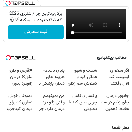
پرکاربردترین چراغ شارژی 2026
که شگفت زده ات میکنه 💡😍
ثبت سفارش
مطالب پیشنهادی
اگر میخوای
شست و شوی
پایان دغدغه
❌قرص‌ و دارو
ایمپلنت کنی
عمقی کبد با
هزینه های
نخور❌ درمان
الان وقتشه |
دمنوش سم زدای
دندان پزشکی با
زانودرد بدون
فقط با ۲۵
گیاهی
پک سفید کننده
قرص
جادوی درمان
پاکسازی کامل
من نمیفهمم
دمنوش خوش
میلیون تومان!!!
خانگی
جای زخم در سه
چربی های کبد با
وقتی زانو درد
عطری که برای
هفته! (همین
دمنوش
درمان داره، چرا
درمان کبدچرب
حالا رایگان
گیاهی(۵۵٪تخفیف)
دردش رو داری
معجزه میکنه
صحبت کنید)
تحمل میکنی؟❗
نظر شما