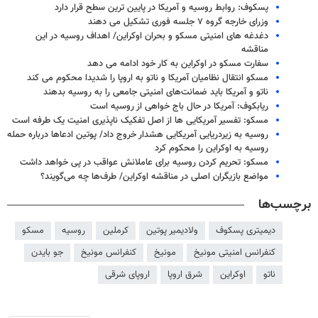
پسکوف: روابط روسیه و آمریکا در پایین ترین سطح قرار دارد
وزرای خارجه گروه ۷ جلسه فوری تشکیل می دهند
دغدغه های امنیتی مسکو و بحران اوکراین/ اهداف روسیه در این
مناقشه
سفارت مسکو در اوکراین به کار خود ادامه می دهد
مسکو انتقال نظامیان آمریکا و ناتو به اروپا را شدیدا محکوم می کند
ناتو و آمریکا باید ضمانت‌های امنیتی جامعی را به روسیه بدهند
ریابکوف: آمریکا در حال باج خواهی از روسیه است
مسکو: تفسیر آمریکایی ها از اصل تفکیک ناپذیری امنیت یک طرفه است
روسیه به زیردریایی آمریکایی هشدار خروج داد/ پوتین ادعاها درباره حمله
روسیه به اوکراین را محکوم کرد
مسکو: تحریم کردن روسیه برای عاملانش عواقب در پی خواهد داشت
مواضع بازیگران اصلی در مناقشه اوکراین/ طرف‌ها چه می‌گویند؟
برچسب‌ها
دیمیتری پسکوف
ولادیمیر پوتین
کرملین
روسیه
مسکو
کنفرانس امنیتی مونیخ
مونیخ
کنفرانس مونیخ
جو بایدن
ناتو
اوکراین
شرق اروپا
اروپای شرقی