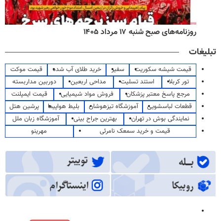
روزنامه‌های صبح شنبه ۱۷ مرداد ۱۴۰۵
تبلیغات
قیمت شیشه سکوریت
سفیر
خرید طلای آب شده
قیمت موکت
تور کربلا
استند تسلیت
مداحی اربعین
دوربین مداربسته
مرجع پاسخ معتبر پزشکان
فروش مواد شیمیایی
قیمت ایمپلنت
قطعات لباسشویی
آموزشگاه تیزهوشان
بلیط هواپیما
پرشین هتل
نمایندگی بوش در تهران
بهترین جراح بینی
آموزشگاه زبان ملل
قیمت و خرید سمعک نامرئی
مهرینو