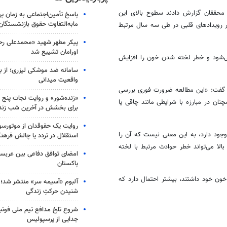
 ایالات متحده و اروپا، محققان گزارش دادند سطوح بالای این
پاسخ تأمین‌اجتماعی به زمان پ
مابه‌التفاوت حقوق بازنشستگان
یر رویدادهای قلبی در طی سه سال مرتبط
پیکر مطهر شهید «محمدعلی رحیم
اورامان تشییع شد
‌شود و خطر لخته شدن خون را افزایش
سامانه ضد موشکی لیزری؛ از ب
واقعیت میدانی
، گفت: «این مطالعه ضرورت فوری بررسی
«زنده‌شور» و روایت نجات پنج 
ان در مبارزه با شرایطی مانند چاقی یا
برای بخشش در آخرین شب زند
روایت یک حقوقدان از موتورسوا
جود دارد، به این معنی نیست که آن را
استقلال در تردد یا چالش فرهن
لا می‌تواند خطر حوادث مرتبط با لخته
امضای توافق دفاعی بین عربستا
پاکستان
خون خود داشتند، بیشتر احتمال دارد که
آلبوم «آسیمه سر» منتشر شد؛
شنیدن حرکتِ زندگی
شروع تلخ مدافع تیم ملی فوتبا
جدایی از پرسپولیس