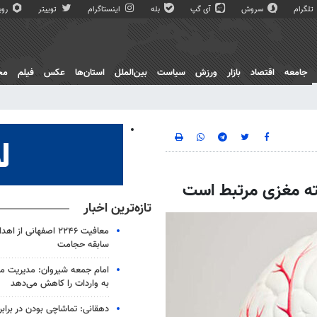
تلگرام
سروش
آی گپ
بله
اینستاگرام
توییتر
روبی
جامعه
اقتصاد
بازار
ورزش
سیاست
بین‌الملل
استان‌ها
عکس
فیلم
مج
کته مغزی مرتبط است
تازه‌ترین اخبار
معافیت ۲۲۴۶ اصفهانی ا
سابقه حجامت
امام جمعه شیروان: مدیریت مص
به واردات را کاهش می‌دهد
دهقانی: تماشاچی بودن در برابر