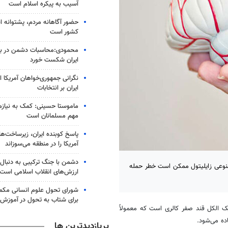
آسیب به پیکره اسلام است
حضور آگاهانه مردم، پشتوانه ا
کشور است
محمودی:محاسبات دشمن در براب
ایران شکست خورد
نگرانی جمهوری‌خواهان آمریکا ا
ایران بر انتخابات
ماموستا حسینی: کمک به نیازمن
مهم مسلمانان است
پاسخ کوبنده ایران، زیرساخت‌ه
آمریکا را در منطقه می‌سوزاند
دشمن با جنگ ترکیبی به دنبا
نوعی زایلیتول ممکن است خطر حمله
ارزش‌های انقلاب اسلامی است
شورای تحول علوم انسانی مکم
برای شتاب به تحول در آموزش 
 الکل قند صفر کالری است که معمولاً
ده می‌شود.
پربازدیدترین ها