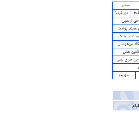
سفیر
کت
تور کربلا
حی اربعین
معتبر پزشکان
مت ایمپلنت
اه تیزهوشان
شین هتل
رین جراح بینی
مهرینو