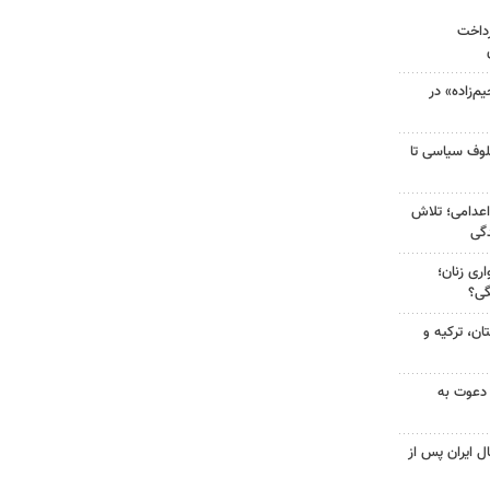
رداخت
‌زاده» در
لوف سیاسی تا
اعدامی؛ تلاش
گی
ری زنان؛
گی؟
ن، ترکیه و
 دعوت به
ل ایران پس از