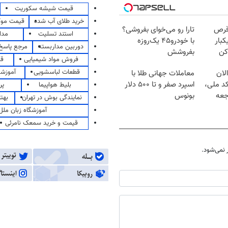
قیمت شیشه سکوریت
خرید طلای آب شده
قیمت مو
قرص
تارا رو می‌خوای بفروشی؟
استند تسلیت
مدا
کبار
با خودرو۴۵ یک‌روزه
دوربین مداربسته
مرجع پاسخ 
کن
بفروشش
فروش مواد شیمیایی
قی
قطعات لباسشویی
آموزشگ
لان
معاملات جهانی طلا با
کد ملی،
اسپرد صفر و تا ۵۰۰ دلار
بلیط هواپیما
پر
جعه
بونوس
نمایندگی بوش در تهران
بهت
آموزشگاه زبان ملل
قیمت و خرید سمعک نامرئی
نمی‌شود.