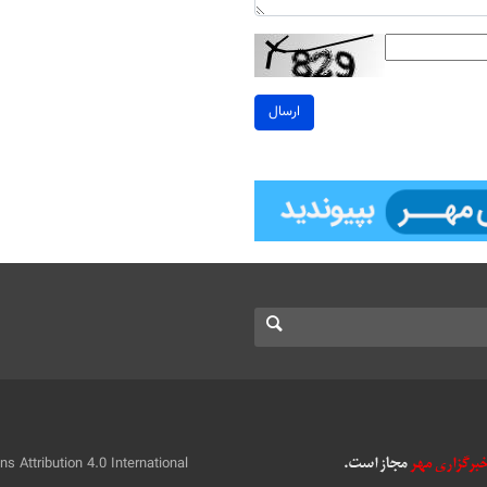
ارسال
 Attribution 4.0 International