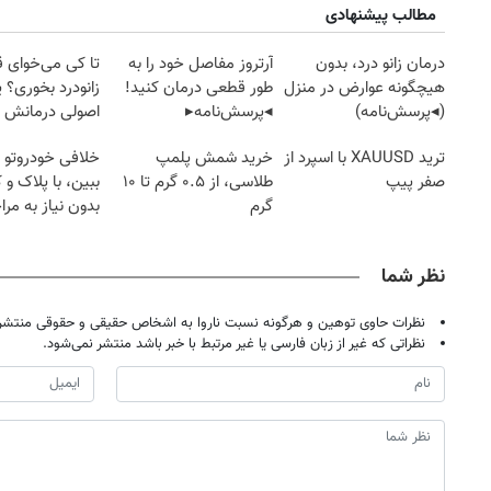
مطالب پیشنهادی
درمان زانو درد، بدون
آرتروز مفاصل خود را به
تا کی می‌خوای 
هیچگونه عوارض در منزل
طور قطعی درمان کنید!
زانودرد بخوری؟ ی
(◂پرسش‌نامه)
◂پرسش‌نامه▸
اصولی درمانش 
ترید XAUUSD با اسپرد از
خرید شمش پلمپ
خلافی خودروتو ا
صفر پیپ
طلاسی، از ۰.۵ گرم تا ۱۰
ببین، با پلاک و 
گرم
بدون نیاز به مرا
حضوری
نظر شما
نظرات حاوی توهین و هرگونه نسبت ناروا به اشخاص حقیقی و حقوقی منتشر 
نظراتی که غیر از زبان فارسی یا غیر مرتبط با خبر باشد منتشر نمی‌شود.