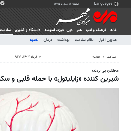
جمعه ۱۶ مرداد ۱۴۰۵
خانه
فرهنگ و ادب
هنر
دين، حوزه، انديشه
دانشگاه و فناوری
سلامت
عناوین اخبار
نظام سلامت
بهداشت
درمان
تغذیه
سلامت
تغذیه
۲۰ خرداد ۱۴۰۳، ۶:۲۳
محققان پی بردند؛
شیرین کننده «زایلیتول» با حمله قلبی و س