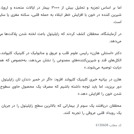
اما بر اساس تجزیه و تحلیل بیش از ۳۰۰۰ بیمار در
شیرین کننده در خون با افزایش خطر ابتلاء به حمله قلبی، سکته مغزی یا سا
است.
در آزمایشگاه، محققان کشف کردند که
زایلیتول
باعث لخته شدن پلاکت‌ها می
می‌دهد.
دکتر «استنلی
هازن
» رئیس علوم قلب و عروق و متابولیک در کلینیک کلیولند
الکل‌های قند و شیرین‌کننده‌های مصنوعی را نشان می‌دهد، به‌خصوص که همچن
دیابت توصیه می‌شوند.»
هازن
در بیانیه خبری کلینیک کلیولند افزود: «اگر در خمیر دندان
تان
زایلیتول
و
دور بریزید، اما باید توجه داشته باشیم که مصرف یک محصول حاوی سطوح با
شدن خون را افزایش دهد.»
محققان دریافتند یک سوم از بیمارانی که بالاترین سطح
زایلیتول
را در جریان 
یک رویداد قلبی عروقی را تجربه کنند.
کد مطلب
6130608