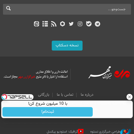
نسخه دسکتاپ
درباره ما
تماس با ما
بازرگانی
با 10 میلیون شروع کن!
All Content by Mehr News Agency is licensed under a Creative Commons
Attribution 4.0 International License.
ثبت‌نام!
طراحی خبرگزاری نستوه
گرافیک: استودیو پیکسل