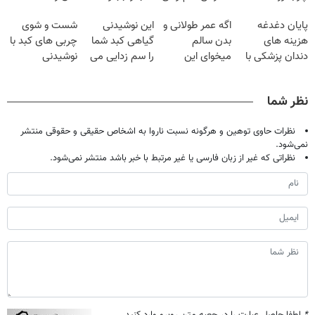
بکش!
گیاهی
فقط با ۲۵
پایان دغدغه
اگه عمر طولانی و
این نوشیدنی
شست و شوی
میلیون تومان!!!
هزینه های
بدن سالم
گیاهی کبد شما
چربی های کبد با
دندان پزشکی با
میخوای این
را سم زدایی می
نوشیدنی
پک سفید کننده
نوشیدنی رو با
کند (با ضمانت
گیاهی(55%تخفیف)
خانگی
تخفیف بخر
مرجوعی)
نظر شما
نظرات حاوی توهین و هرگونه نسبت ناروا به اشخاص حقیقی و حقوقی منتشر
نمی‌شود.
نظراتی که غیر از زبان فارسی یا غیر مرتبط با خبر باشد منتشر نمی‌شود.
*
لطفا حاصل عبارت را در جعبه متن روبرو وارد کنید