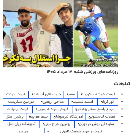
روزنامه‌های ورزشی شنبه ۱۷ مرداد ۱۴۰۵
تبلیغات
قیمت شیشه سکوریت
سفیر
خرید طلای آب شده
قیمت موکت
تور کربلا
استند تسلیت
مداحی اربعین
دوربین مداربسته
مرجع پاسخ معتبر پزشکان
فروش مواد شیمیایی
قیمت ایمپلنت
قطعات لباسشویی
آموزشگاه تیزهوشان
بلیط هواپیما
پرشین هتل
نمایندگی بوش در تهران
بهترین جراح بینی
آموزشگاه زبان ملل
قیمت و خرید سمعک نامرئی
مهرینو