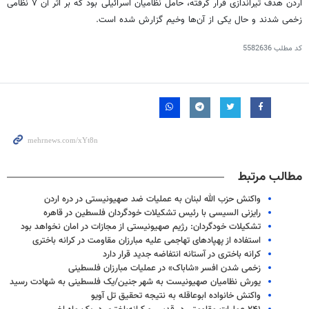
اردن هدف تیراندازی قرار گرفته، حامل نظامیان اسرائیلی بود که بر اثر آن ۷ نظامی
زخمی شدند و حال یکی از آن‌ها وخیم گزارش شده است.
کد مطلب
5582636
مطالب مرتبط
واکنش حزب الله لبنان به عملیات ضد صهیونیستی در دره اردن
رایزنی السیسی با رئیس تشکیلات خودگردان فلسطین در قاهره
تشکیلات خودگردان: رژیم صهیونیستی از مجازات در امان نخواهد بود
استفاده از پهپادهای تهاجمی علیه مبارزان مقاومت در کرانه باختری
کرانه باختری در آستانه انتفاضه جدید قرار دارد
زخمی شدن افسر «شاباک» در عملیات مبارزان فلسطینی
یورش نظامیان صهیونیست به شهر جنین/یک فلسطینی به شهادت رسید
واکنش خانواده ابوعاقله به نتیجه تحقیق تل آویو