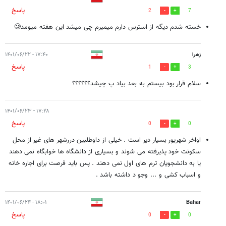
پاسخ
2
7
خسته شدم دیگه از استرس دارم میمیرم چی میشد این هفته میومد🥲
زهرا
۱۷:۴۰ - ۱۴۰۱/۰۶/۲۲
پاسخ
1
3
سلام قرار بود بیستم به بعد بیاد پ چیشد؟؟؟؟؟؟
۱۷:۲۸ - ۱۴۰۱/۰۶/۲۳
پاسخ
0
0
اواخر شهریور بسیار دیر است . خیلی از داوطلبین دررشهر های غیر از محل
سکونت خود پذیرفته می شوند و بسیاری از دانشگاه ها خوابگاه نمی دهند
یا به دانشجویان ترم های اول نمی دهند . پس باید فرصت برای اجاره خانه
و اسباب کشی و ... وجو د داشته باشد .
۱۸:۰۱ - ۱۴۰۱/۰۶/۲۴
Bahar
پاسخ
0
0