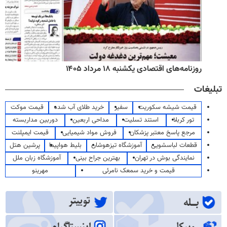
روزنامه‌های اقتصادی یکشنبه ۱۸ مرداد ۱۴۰۵
تبلیغات
قیمت شیشه سکوریت
سفیر
خرید طلای آب شده
قیمت موکت
تور کربلا
استند تسلیت
مداحی اربعین
دوربین مداربسته
مرجع پاسخ معتبر پزشکان
فروش مواد شیمیایی
قیمت ایمپلنت
قطعات لباسشویی
آموزشگاه تیزهوشان
بلیط هواپیما
پرشین هتل
نمایندگی بوش در تهران
بهترین جراح بینی
آموزشگاه زبان ملل
قیمت و خرید سمعک نامرئی
مهرینو