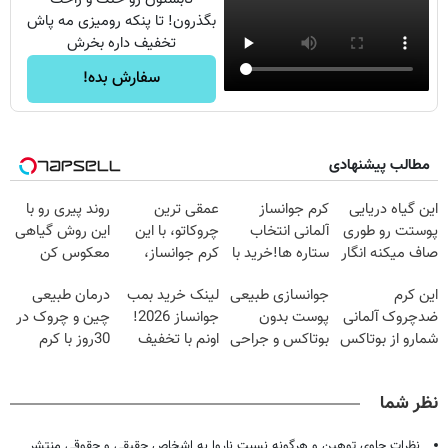
بگذرون! تا پنکه رومیزی مه پاش
تخفیف داره بخرش
سفارش بده!
مطالب پیشنهادی
این گیاه دریایی
کرم جوانساز
عمقی ترین
روند پیری رو با
پوستت رو طوری
آلمانی انتخاب
چروکاتو، با این
این روش گیاهی
صاف میکنه انگار
ستاره ها!خرید با
کرم جوانساز،
معکوس کن
20سال جوون
تخفیف
صاف کن(50%
این کرم
جوانسازی طبیعی
لینک خرید بمب
درمان طبیعی
شدی🔥
تخفیف سفارش
ضدچروک آلمانی
پوست بدون
جوانساز 2026!
چین و چروک در
فوری)
شمارو از بوتاکس
بوتاکس و جراحی
اونم با تخفیف
30روز با کرم
بی نیاز میکنه.
😳! خرید با
ویژه
جوانساز
(تخفیف تا
تخفیف ویژه
آلمانی(45%تخفیف)
نظر شما
امشب)
نظرات حاوی توهین و هرگونه نسبت ناروا به اشخاص حقیقی و حقوقی منتشر