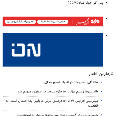
پس کی جوابا میاد😐😐😐
تازه‌ترین اخبار
ماندگاری مطبوعات در تندباد فضای مجازی
باند سارقان سیم برق با ۵۰ فقره سرقت در اصفهان منهدم شد
پیش‌بینی افزایش ۳۰ تا ۵۰ درصدی بارش در پاییز؛ یک احتمال است، نه
قطعیت
شیمی‌درمانی در گرمسار پشت سد موانع؛ بیماران چشم‌انتظارند