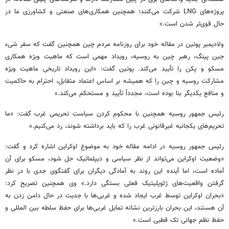
پروژه‌های LNG شرکت می‌کنند؛ همچنین همکاری‌های صنعتی و کشاورزی ما در
حال قوی‌تر شدن است.»
ولادیمیر پوتین در مقاله خود برای روزنامه مردم چین همچنین گفت که سفر شیء
جین پینگ، رهبر چین به روسیه، رویداد مهمی است که ماهیت ویژه همکاری
مسکو و پکن را تأیید می‌کند. پوتین گفت: «این رویداد تاریخی ماهیت ویژه
مشارکت روسیه و چین را که همیشه بر اساس اعتماد متقابل، احترام به حاکمیت
و منافع یکدیگر بنا بوده است، مجدداً تأیید و مستحکم می‌کند.»
رئیس جمهور روسیه همچنین با محکوم کردن سیاست تحریمی غرب گفت: «ما
تحریم‌های یکجانبه غیرقانونی غرب را که باید برداشته شوند، رد می‌کنیم.»
رئیس جمهور روسیه در ادامه مقاله خود به موضوع اوکراین اشاره کرد و گفت:
«وضعیت اوکراین می‌تواند از نظر سیاسی و دیپلماتیک حل شود، مسکو برای آن
آماده است، اما آینده این روند به آمادگی دیگران برای گفتگوی جدی با در نظر
گرفتن واقعیت‌های ژئوپلیتیک فعلی بستگی دارد.» وی همچنین تصریح کرد:
«بحران اوکراین توسط غرب ایجاد شده و غربی‌ها با جدیت در حال دامن زدن به
آن هستند، این بحران بارزترین نشانه تمایل غربی‌ها برای حفظ سلطه بین المللی و
حفظ نظم جهانی تک قطبی است.»