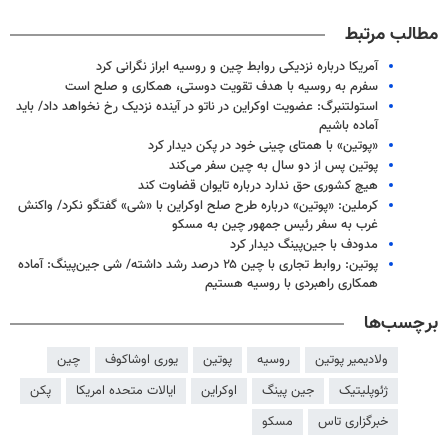
مطالب مرتبط
آمریکا درباره نزدیکی روابط چین و روسیه ابراز نگرانی کرد
سفرم به روسیه با هدف تقویت دوستی، همکاری و صلح است
استولتنبرگ: عضویت اوکراین در ناتو در آینده نزدیک رخ نخواهد داد/ باید
آماده باشیم
«پوتین» با همتای چینی خود در پکن دیدار کرد
پوتین پس از دو سال به چین سفر می‌کند
هیچ کشوری حق ندارد درباره تایوان قضاوت کند
کرملین: «پوتین» درباره طرح صلح اوکراین با «شی» گفتگو نکرد/ واکنش
غرب به سفر رئیس جمهور چین به مسکو
مدودف با جین‌پینگ دیدار کرد
پوتین: روابط تجاری با چین ۲۵ درصد رشد داشته/ شی جین‌پینگ: آماده
همکاری راهبردی با روسیه هستیم
برچسب‌ها
ولادیمیر پوتین
روسیه
پوتین
یوری اوشاکوف
چین
ژئوپلیتیک
جین پینگ
اوکراین
ایالات متحده امریکا
پکن
خبرگزاری تاس
مسکو