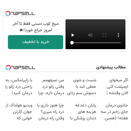
میخ کوب دستی فقط تا آخر
امروز حراج خورد!🔥
خرید با تخفیف
مطالب پیشنهادی
اگر میخوای
شست و شوی
من نمیفهمم
با زاپیامکس، به
ایمپلنت کنی
عمقی کبد با
وقتی زانو درد
راحتی درد زانو را
الان وقتشه |
دمنوش سم زدای
درمان داره، چرا
درمان کنید!
فقط با ۲۵
گیاهی
دردش رو داری
جادوی درمان
پایان دغدغه
چرا هنوز داری با
ویدیو هولناک از
میلیون تومان!!!
تحمل میکنی؟❗
جای زخم در سه
هزینه های
درد راه میری؟
جوان کارتن
هفته! (همین
دندان پزشکی با
وقتی راه درمان
خوابی که
حالا رایگان
پک سفید کننده
جلو پاته!
میلیاردر شد.