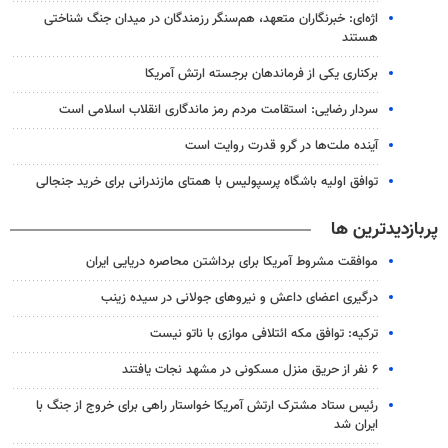
اژه‌ای: خبرنگاران متعهد، هم‌سنگر رزمندگان در میدان جنگ شناختی
هستند
برکناری یکی از فرماندهان برجسته ارتش آمریکا
سردار رضایی: استقامت مردم رمز ماندگاری انقلاب اسلامی است
آینده ملت‌ها در گرو قدرت روایت است
توافق اولیه باشگاه پرسپولیس با همتای مازندرانی برای خرید جنجالی
پربازدیدترین ها
موافقت مشروط آمریکا برای برداشتن محاصره دریایی ایران
درگیری اعضای داعش و نیروهای جولانی در سیده زینب
ترکیه: توافق مکه ائتلافی موازی با ناتو نیست
۶ نفر از حریق منزل مسکونی در مشهد نجات یافتند
رئیس ستاد مشترک ارتش آمریکا خواستار راهی برای خروج از جنگ با
ایران شد