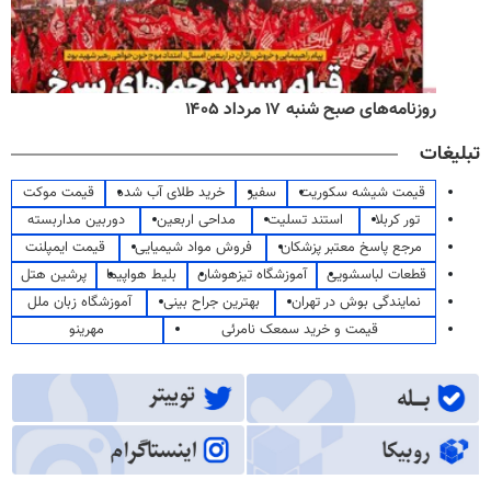
روزنامه‌های صبح شنبه ۱۷ مرداد ۱۴۰۵
تبلیغات
قیمت شیشه سکوریت
سفیر
خرید طلای آب شده
قیمت موکت
تور کربلا
استند تسلیت
مداحی اربعین
دوربین مداربسته
مرجع پاسخ معتبر پزشکان
فروش مواد شیمیایی
قیمت ایمپلنت
قطعات لباسشویی
آموزشگاه تیزهوشان
بلیط هواپیما
پرشین هتل
نمایندگی بوش در تهران
بهترین جراح بینی
آموزشگاه زبان ملل
قیمت و خرید سمعک نامرئی
مهرینو