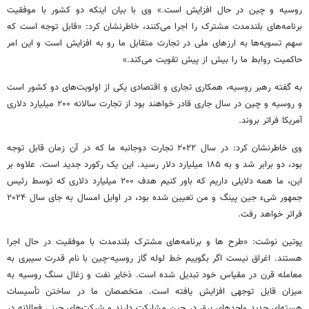
روسیه و چین در حال افزایش است.» وی با بیان اینکه دو کشور با موفقیت
برنامه‌های بلندمدت مشترک را اجرا می‌کنند، خاطرنشان کرد: «قابل توجه است که
سهم تسویه‌ها به ارزهای ملی در تجارت متقابل ما رو به افزایش است و این امر
حاکمیت روابط ما را بیش از پیش تقویت می‌کند.»
به گفته رهبر روسیه، همکاری تجاری و اقتصادی یکی از اولویت‌های دو کشور است
و روسیه و چین در سال جاری قادر خواهند بود از تجارت سالانه ۲۰۰ میلیارد دلاری
آمریکا فراتر بروند.
وی خاطرنشان کرد: در سال ۲۰۲۲ تجارت دوجانبه ما که در آن زمان قابل توجه
بود، دو برابر شد و به ۱۸۵ میلیارد دلار رسید. این یک رکورد جدید است. علاوه بر
این، ما همه دلایلی داریم که باور کنیم هدف ۲۰۰ میلیارد دلاری که توسط رئیس
جمهور شیء جین پینگ و من تعیین شده بود، در اوایل امسال به جای سال ۲۰۲۴
فراتر خواهد رفت.
پوتین نوشت: «طرح ها و برنامه‌های مشترک بلندمدت با موفقیت در حال اجرا
هستند. اغراق نیست اگر بگوییم خط لوله گاز روسیه-چین با نام قدرت سیبری به
معامله قرن در مقیاس خود تبدیل شده است. ذخایر نفت و زغال سنگ روسیه به
میزان قابل توجهی افزایش یافته است. متخصصان ما در ساختن تأسیسات
هسته‌ای جدید واحدهای برق در چین مشارکت دارند و شرکت‌های چینی فعالانه در