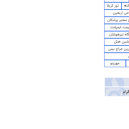
کت
تور کربلا
حی اربعین
معتبر پزشکان
مت ایمپلنت
اه تیزهوشان
شین هتل
رین جراح بینی
مهرینو