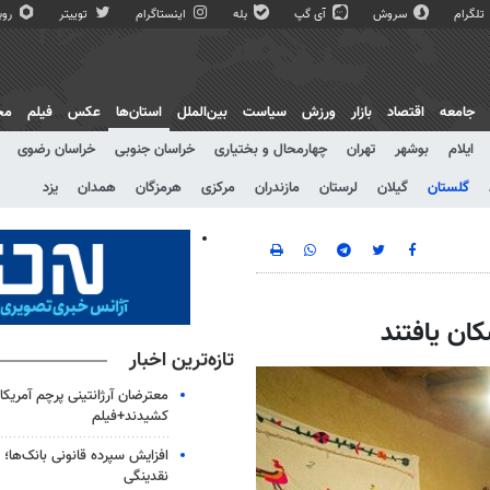
تلگرام
سروش
آی گپ
بله
اینستاگرام
توییتر
روبی
جامعه
اقتصاد
بازار
ورزش
سیاست
بین‌الملل
استان‌ها
عکس
فیلم
مج
ایلام
بوشهر
تهران
چهارمحال و بختیاری
خراسان جنوبی
خراسان رضوی
گلستان
گیلان
لرستان
مازندران
مرکزی
هرمزگان
همدان
یزد
تازه‌ترین اخبار
معترضان آرژانتینی پرچم آمریکا ر
کشیدند+فیلم
افزایش سپرده قانونی بانک‌ها؛ ت
نقدینگی