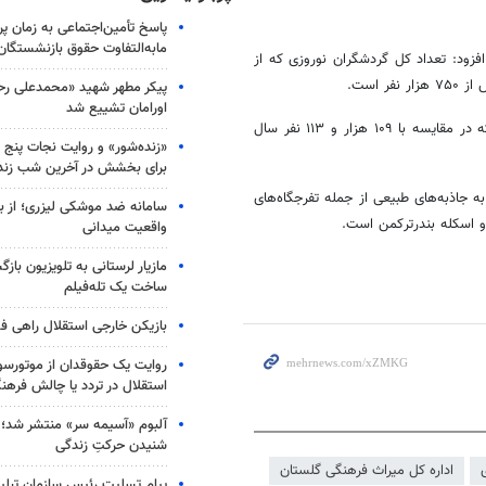
پاسخ تأمین‌اجتماعی به زمان پ
مابه‌التفاوت حقوق بازنشستگان
زود: تعداد کل گردشگران نوروزی که از
پیکر مطهر شهید «محمدعلی رحیم
اورامان تشییع شد
وی گفت: امکان اسکان روزانه ۱۳۲ هزار و ۶۶۲ نفر در گلستان فراهم است که در مقایسه با ۱۰۹ هزار و ۱۱۳ نفر سال
«زنده‌شور» و روایت نجات پنج 
برای بخشش در آخرین شب زند
ه جاذبه‌های طبیعی از جمله تفرجگاه‌های
سامانه ضد موشکی لیزری؛ از ب
ن و اسکله بندرترکمن است.
واقعیت میدانی
مازیار لرستانی به تلویزیون با
ساخت یک تله‌فیلم
بازیکن خارجی استقلال راهی فو
روایت یک حقوقدان از موتورسوا
استقلال در تردد یا چالش فرهن
آلبوم «آسیمه سر» منتشر شد؛
شنیدن حرکتِ زندگی
اداره کل میراث فرهنگی گلستان
پیام تسلیت رئیس سازمان تبلی