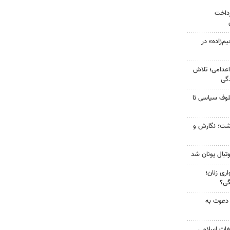
رداخت
‌زاده» در
اعدامی؛ تلاش
گی
لوف سیاسی تا
زگشت؛ نگارش و
تبال یونان شد
ری زنان؛
گی؟
 دعوت به
غات اسلامی