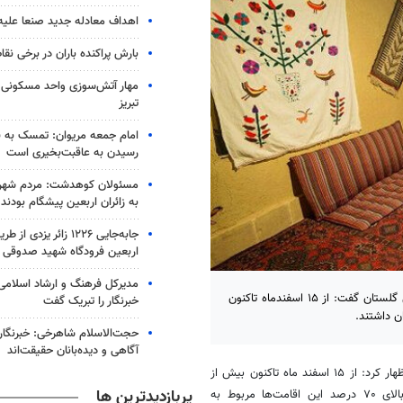
اهداف معادله جدید صنعا علیه
بارش پراکنده باران در برخی نقا
مهار آتش‌سوزی واحد مسکونی 
تبریز
امام جمعه مریوان: تمسک به ق
رسیدن به عاقبت‌بخیری است
مسئولان کوهدشت: مردم شهر
به زائران اربعین پیشگام بودند
جابه‌جایی ۱۲۲۶ زائر یزدی
اربعین فرودگاه شهید صدوقی
مدیرکل فرهنگ و ارشاد اسلامی 
گرگان- معاون گردشگری اداره کل میراث فرهنگی، گردشگری و صنایع دستی گلستان گفت: از ۱۵ اسفندماه تاکنون
خبرنگار را تبریک گفت
حجت‌الاسلام شاهرخی: خبرنگارا
آگاهی و دیده‌بانان حقیقت‌اند
، یاسر قندهاری شامگاه دوشنبه در گفتگو با خبرنگاران اظهار کرد: از ۱۵ اسفند ماه تاکنون بیش از
پربازدیدترین ها
۵۲ هزار مسافر نوروزی در واحدهای گردشگری گلستان اسکان یافتند که بالای ۷۰ درصد این اقامت‌ها مربوط به