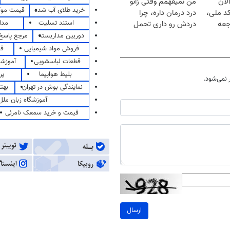
لان
من نمیفهمم وقتی زانو
خرید طلای آب شده
قیمت مو
کد ملی،
درد درمان داره، چرا
استند تسلیت
مدا
جعه
دردش رو داری تحمل
میکنی؟❗
دوربین مداربسته
مرجع پاسخ 
فروش مواد شیمیایی
قی
قطعات لباسشویی
آموزشگ
بلیط هواپیما
پر
نمی‌شود.
نمایندگی بوش در تهران
بهت
آموزشگاه زبان ملل
قیمت و خرید سمعک نامرئی
ارسال