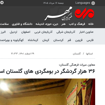
جمعه ۱۶ مرداد ۱۴۰۵
خانه
فرهنگ و ادب
هنر
دين، حوزه، انديشه
دانشگاه و فناوری
سلامت
عناوین اخبار
آذربایجان شرقی
آذربایجان غربی
اصفهان
اردبیل
البرز
فارس
قزوین
قم
کردستان
کرمان
کرمانشاه
کهگیلویه و بویراحمد
استانها
گلستان
۲۹ اسفند ۱۴۰۱، ۲۱:۳۳
معاون میراث فرهنگی گلستان:
۳۶ هزار گردشگر در بومگردی های گلستان اسکان یافتند