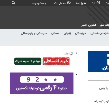
نتایج زنده
کا
ایتا
جداول لیگ
له مهر
عناوین اخبار
خراسان شمالی
خوزستان
زنجان
سمنان
سیستان و بلوچستان
ا پایین
رمز تازه رشد