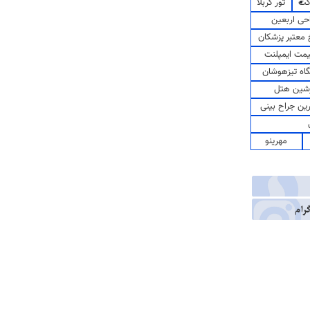
کت
تور کربلا
حی اربعین
معتبر پزشکان
مت ایمپلنت
اه تیزهوشان
شین هتل
رین جراح بینی
مهرینو