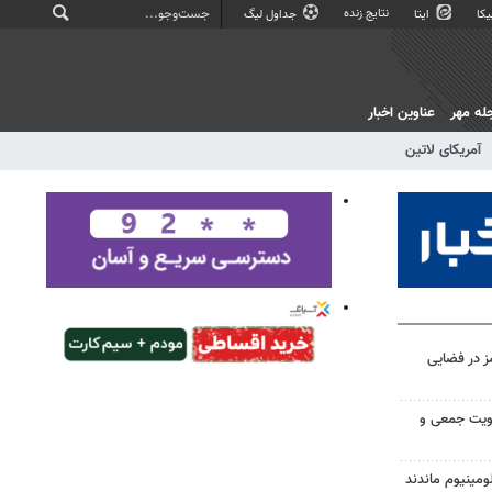
نتایج زنده
کا
ایتا
جداول لیگ
له مهر
عناوین اخبار
آمریکای لاتین
ز در فضایی
هویت جمعی و
ومینیوم ماندند