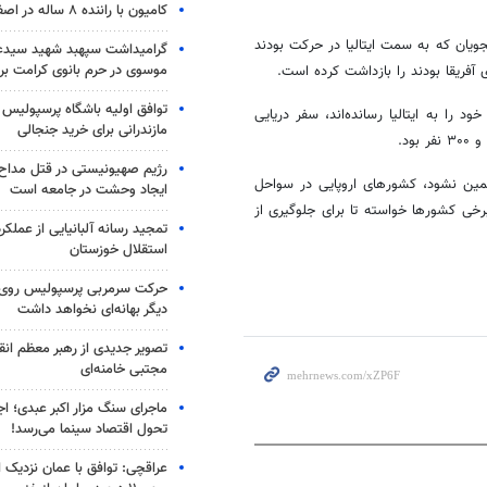
کامیون با راننده ۸ ساله در اصفهان توقیف شد
ی چهار روز اخیر حدود ۸۰ قایق حامل پناهجویان که به سمت ایتالیا در حرکت بودند
گرامیداشت سپهبد شهید سیدعب
موسوی در حرم بانوی کرامت برگ
توافق اولیه باشگاه پرسپولیس 
۱۲ هزار مهاجری که امسال خود را به ایتالیا رسانده‌اند، سفر دریایی
مازندرانی برای خرید جنجالی
رژیم صهیونیستی در قتل مداح 
ضمین نشود، کشورهای اروپایی در سواحل
ایجاد وحشت در جامعه است
رخی کشورها خواسته تا برای جلوگیری از
تمجید رسانه آلبانیایی از عملکر
استقلال خوزستان
حرکت سرمربی پرسپولیس روی لبه
دیگر بهانه‌ای نخواهد داشت
تصویر جدیدی از رهبر معظم انق
مجتبی خامنه‌ای
ماجرای سنگ مزار اکبر عبدی؛ ا
تحول اقتصاد سینما می‌رسد!
عراقچی: توافق با عمان نزدیک