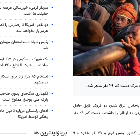
سردار کرمی: خبررسانی عرصه نب
حقیقت‌ها است
ذوالقدر: آمریکا تا رفتارش را ت
هرمز باز نخواهد شد
رئیس بنیاد مستضعفان مهمان خ
شد
یک شهرک مس
ساخته می‌شود؛ افتتاح ۲۴۰واحد مسکن
ثبت‌نام ۸۶ هزار زائر برای
در مشهد
م ۲۹ نفر منجر شد.
نگهداری سگ‌های بدون صاحب 
پارک ملی بوجاق ممنوع است
به‌دنبال غرق شدن دو فروند قایق حامل
ادعای زلنسکی درباره تامین ما
مهاجران آفریقای جنوبی در ساحل تونس که قصد عبور از دریای مدیترانه و رسیدن به ایتالیا را داشتند، دست کم ۲۹ نفر
رهگیر توسط آمریکا
پربازدیدترین ها
صرف نظر از این حادثه، در چهار روز اخیر نیز پنج قایق در سواحل شهر صفاقس کشور تونس غرق و ۶۷ نفر مفقود و ۹