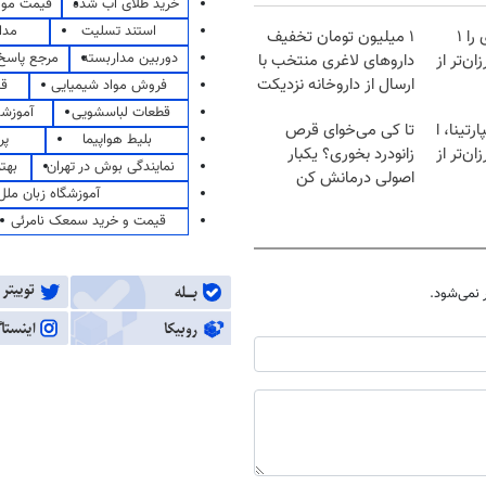
خرید طلای آب شده
قیمت مو
استند تسلیت
مدا
آمپول‌های لاغری را ۱
۱ میلیون تومان تخفیف
دوربین مداربسته
مرجع پاسخ 
ان‌تر از
داروهای لاغری منتخب با
ارسال از داروخانه نزدیکت
فروش مواد شیمیایی
قی
قطعات لباسشویی
آموزشگ
رتینا، ا
تا کی می‌خوای قرص
بلیط هواپیما
پر
ان‌تر از
زانودرد بخوری؟ یکبار
نمایندگی بوش در تهران
بهت
اصولی درمانش کن
آموزشگاه زبان ملل
قیمت و خرید سمعک نامرئی
نمی‌شود.