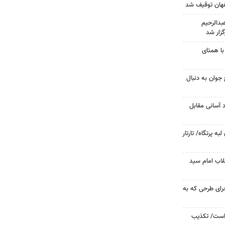
دالرحیم
زار شد
با همتای
جوان به دنبال
د آسانی مقابل
 پرتگاه/ تارتار
لاب امام سید
جرای طرحی که به
 است/ تکذیب