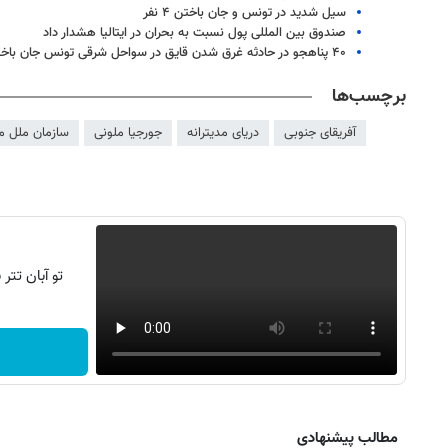
سیل شدید در تونس و جان باختن ۴ نفر
صندوق بین المللی پول نسبت به بحران در ایتالیا هشدار داد
۴۰ پناهجو در حادثه غرق شدن قایق در سواحل شرقی تونس جان باختند
برچسب‌ها
آفریقای جنوبی
دریای مدیترانه
جورجیا ملونی
سازمان ملل م
تو آبان تت
روزنامه‌های صبح شنبه ۱۷ مرداد ۱۴۰۵
روزنام
مطالب پیشنهادی