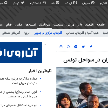
تلگرام
سروش
آی گپ
بله
اینستاگرام
توییتر
روبی
جامعه
اقتصاد
بازار
ورزش
سیاست
بین‌الملل
استان‌ها
عکس
فیلم
مج
اسیا
غرب آسیا و آفریقای شمالی
آفریقای مرکزی و جنوبی
اروپا
آمریکای شمالی
تازه‌ترین اخبار
عمان: مذاکرات درباره تنگه هرم
مثبت در جریان است
قزلی: امام رضا(ع) بخشی از 
ملی ما ایرانی ها هستند
دو خرید استقلال همچنان در آل